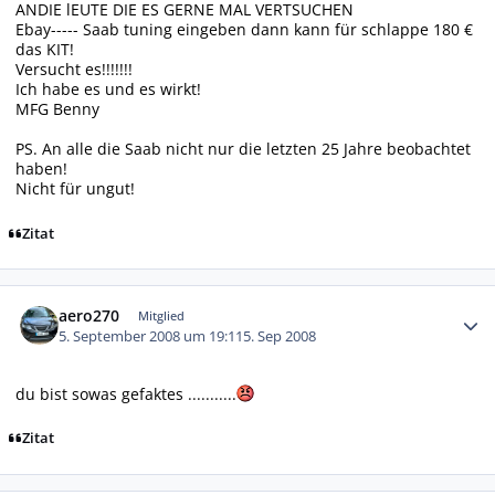
ANDIE lEUTE DIE ES GERNE MAL VERTSUCHEN
Ebay----- Saab tuning eingeben dann kann für schlappe 180 €
das KIT!
Versucht es!!!!!!!
Ich habe es und es wirkt!
MFG Benny
PS. An alle die Saab nicht nur die letzten 25 Jahre beobachtet
haben!
Nicht für ungut!
Zitat
Autor-Statistiken
aero270
Mitglied
5. September 2008 um 19:11
5. Sep 2008
du bist sowas gefaktes ...........
Zitat