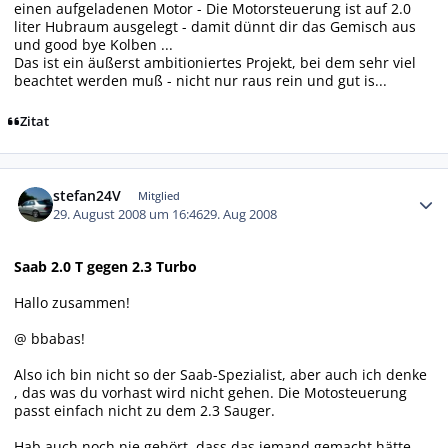
einen aufgeladenen Motor - Die Motorsteuerung ist auf 2.0
liter Hubraum ausgelegt - damit dünnt dir das Gemisch aus
und good bye Kolben ...
Das ist ein äußerst ambitioniertes Projekt, bei dem sehr viel
beachtet werden muß - nicht nur raus rein und gut is...
Zitat
Autor-Statistiken
stefan24V
Mitglied
29. August 2008 um 16:46
29. Aug 2008
Saab 2.0 T gegen 2.3 Turbo
Hallo zusammen!
@ bbabas!
Also ich bin nicht so der Saab-Spezialist, aber auch ich denke
, das was du vorhast wird nicht gehen. Die Motosteuerung
passt einfach nicht zu dem 2.3 Sauger.
Hab auch noch nie gehört, dass das jemand gemacht hätte.