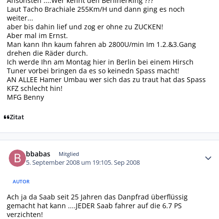
Ansonsten ....Wer kennt den BerlinerRing ???
Laut Tacho Brachiale 255Km/H und dann ging es noch
weiter...
aber bis dahin lief und zog er ohne zu ZUCKEN!
Aber mal im Ernst.
Man kann Ihn kaum fahren ab 2800U/min Im 1.2.&3.Gang
drehen die Räder durch.
Ich werde Ihn am Montag hier in Berlin bei einem Hirsch
Tuner vorbei bringen da es so keinedn Spass macht!
AN ALLEE Hamer Umbau wer sich das zu traut hat das Spass
KFZ schlecht hin!
MFG Benny
Zitat
Autor-Statistiken
bbabas
Mitglied
5. September 2008 um 19:10
5. Sep 2008
AUTOR
Ach ja da Saab seit 25 Jahren das Danpfrad überflüssig
gemacht hat kann ....JEDER Saab fahrer auf die 6.7 PS
verzichten!