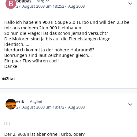
bbabas
Mitglied
27. August 2008 um 18:25
27. Aug 2008
Hallo ich habe ein 900 II Coupe 2.0 Turbo und will den 2.3 bei
mir aus meinem 2ten 900 II einbauen!
So nun die Frage: Hat das schon jemand versucht?
Die Motoren sind ja bis auf die Pleuelstangen länge
identisch.....
hierdurch kommt ja der höhere Hubraum!!?
Bohrungen sind laut Zeichnungen gleich...
Ein paar Tips währen cool!
Danke
Zitat
Autor-Statistiken
erik
Mitglied
27. August 2008 um 18:47
27. Aug 2008
Hi!
Der 2. 900/II ist aber ohne Turbo, oder?