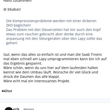
Hallo zusammen!
@ bbabas!
Die Kompressionsprobleme werden mit einer dickeren
ZKD beglichen!
Das Problem mit den Steuerzeiten hat mir auch den Kopf
etwas zum rauchen gebracht aber denke durch eine
anpassung mit den Steurgeräten über den Lapy sollte das
gehen!
Gut, wenn das alles so einfach ist und man die Saab Trionic
mal eben schnell am Lapy umprogrammieren kann bin ich auf
das Ergebnis gespannt.
Wäre schön, wenn du uns hier auf dem laufenden halten
kannst wie dein Umbau läuft. Wünsche dir viel Glück und
drück die Daumen das alle klappt.
Wäre echt mal ein interessantes Projekt.
Zitat
Autor-Statistiken
erik
Mitglied