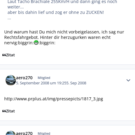
Laut Tacho Brachiale 255Km/H und dann ging es noch
weiter...
aber bis dahin lief und zog er ohne zu ZUCKEN!
...
Und warum hast Du mich nicht vorbeigelassen, ich sag nur
Rechtsfahrgebot. Hinter dir herzugurken waren echt
nervig:biggrin:
:biggrin:
Zitat
Autor-Statistiken
aero270
Mitglied
5. September 2008 um 19:25
5. Sep 2008
http://www.prplus.at/img/pressepicts/1817_3.jpg
Zitat
Autor-Statistiken
aero270
Mitglied