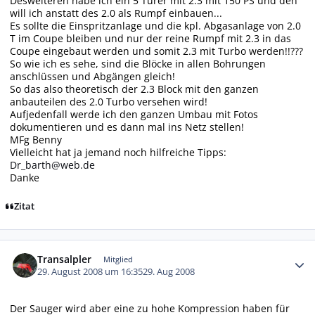
Desweiteren habe ich ein 5 Türer mit 2.3 mit 150 PS und den
will ich anstatt des 2.0 als Rumpf einbauen...
Es sollte die Einspritzanlage und die kpl. Abgasanlage von 2.0
T im Coupe bleiben und nur der reine Rumpf mit 2.3 in das
Coupe eingebaut werden und somit 2.3 mit Turbo werden!!???
So wie ich es sehe, sind die Blöcke in allen Bohrungen
anschlüssen und Abgängen gleich!
So das also theoretisch der 2.3 Block mit den ganzen
anbauteilen des 2.0 Turbo versehen wird!
Aufjedenfall werde ich den ganzen Umbau mit Fotos
dokumentieren und es dann mal ins Netz stellen!
MFg Benny
Vielleicht hat ja jemand noch hilfreiche Tipps:
Dr_barth@web.de
Danke
Zitat
Autor-Statistiken
Transalpler
Mitglied
29. August 2008 um 16:35
29. Aug 2008
Der Sauger wird aber eine zu hohe Kompression haben für