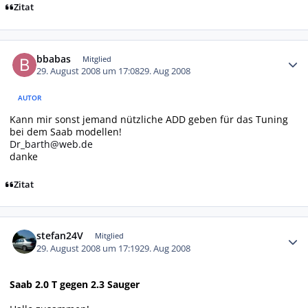
Zitat
Autor-Statistiken
bbabas
Mitglied
29. August 2008 um 17:08
29. Aug 2008
AUTOR
Kann mir sonst jemand nützliche ADD geben für das Tuning
bei dem Saab modellen!
Dr_barth@web.de
danke
Zitat
Autor-Statistiken
stefan24V
Mitglied
29. August 2008 um 17:19
29. Aug 2008
Saab 2.0 T gegen 2.3 Sauger