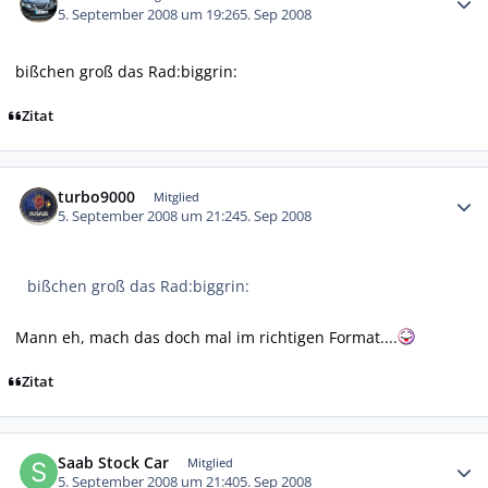
5. September 2008 um 19:26
5. Sep 2008
bißchen groß das Rad:biggrin:
Zitat
Autor-Statistiken
turbo9000
Mitglied
5. September 2008 um 21:24
5. Sep 2008
bißchen groß das Rad:biggrin:
Mann eh, mach das doch mal im richtigen Format....
Zitat
Autor-Statistiken
Saab Stock Car
Mitglied
5. September 2008 um 21:40
5. Sep 2008