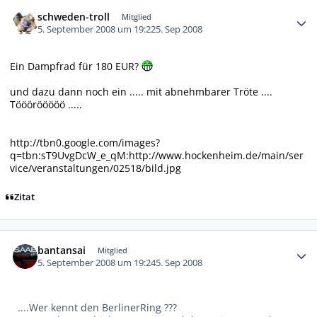
Autor-Statistiken
schweden-troll
Mitglied
5. September 2008 um 19:22
5. Sep 2008
Ein Dampfrad für 180 EUR?
und dazu dann noch ein .....
mit abnehmbarer Tröte ....
Tööörööööö .....
http://tbn0.google.com/images?
q=tbn:sT9UvgDcW_e_qM:http://www.hockenheim.de/main/ser
vice/veranstaltungen/02518/bild.jpg
Zitat
Autor-Statistiken
bantansai
Mitglied
5. September 2008 um 19:24
5. Sep 2008
....Wer kennt den BerlinerRing ???