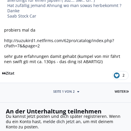
allerdings für einen Japsen ( Suz... Swi.. GT. )
Hat zufällig jemand Ahnung wo man sowas herbekommt ?
Danke
Saab Stock Car
probiers mal da
http://suzukird1.netfirms.com/62pro/catalog/index.php?
cPath=7&&page=2
sehr gute erfahrungen damit gehabt (kumpel von mir fährt
nen swift gti mit ca. 130ps - das ding ist ABARTIG!)
Zitat
2
L
SEITE 1 VON 2
WEITER
An der Unterhaltung teilnehmen
Du kannst jetzt posten und dich später registrieren. Wenn
du ein Konto hast,
melde dich jetzt an
, um mit deinem
Konto zu posten.