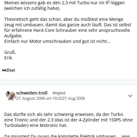
Meines wissens gab es den 2,3 mit Turbo nur im 9³-Viggen
(welchen ich zufällig habe).
Theoretisch geht das schon, aber du müßtest eine Menge
zeug mit umbauen, damit das ganze auch läuft. Das ist selbst
für erfahrene Hard-Core Schrauber eine sehr anspruchsvolle
Aufgabe.
Einfach nur Motor umschrauben und gut ist nicht...
Gruß,
Erik
Zitat
Autor-Statistiken
schweden-troll
Mitglied
27. August 2008 um 19:32
27. Aug 2008
Das dürfte sich als sehr schwierig erweisen, da der Turbo
eine Trionic und der 2.3 (das ist der 4-Zylinder mit 150PS ohne
Turbolader) eine Motronic hat.
Da müsstest Du quasi die komplette Elektrik umbauen ... was