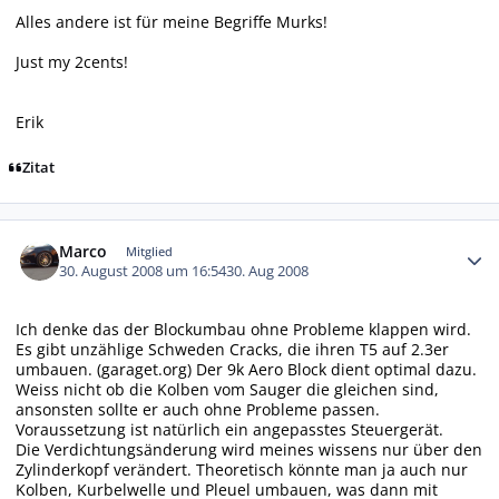
Alles andere ist für meine Begriffe Murks!
Just my 2cents!
Erik
Zitat
Autor-Statistiken
Marco
Mitglied
30. August 2008 um 16:54
30. Aug 2008
Ich denke das der Blockumbau ohne Probleme klappen wird.
Es gibt unzählige Schweden Cracks, die ihren T5 auf 2.3er
umbauen. (garaget.org) Der 9k Aero Block dient optimal dazu.
Weiss nicht ob die Kolben vom Sauger die gleichen sind,
ansonsten sollte er auch ohne Probleme passen.
Voraussetzung ist natürlich ein angepasstes Steuergerät.
Die Verdichtungsänderung wird meines wissens nur über den
Zylinderkopf verändert. Theoretisch könnte man ja auch nur
Kolben, Kurbelwelle und Pleuel umbauen, was dann mit