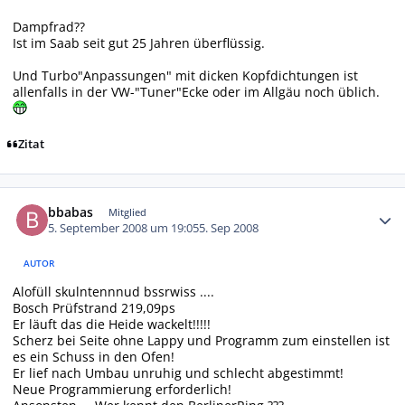
Dampfrad??
Ist im Saab seit gut 25 Jahren überflüssig.
Und Turbo"Anpassungen" mit dicken Kopfdichtungen ist
allenfalls in der VW-"Tuner"Ecke oder im Allgäu noch üblich.
Zitat
Autor-Statistiken
bbabas
Mitglied
5. September 2008 um 19:05
5. Sep 2008
AUTOR
Alofüll skulntennnud bssrwiss ....
Bosch Prüfstrand 219,09ps
Er läuft das die Heide wackelt!!!!!
Scherz bei Seite ohne Lappy und Programm zum einstellen ist
es ein Schuss in den Ofen!
Er lief nach Umbau unruhig und schlecht abgestimmt!
Neue Programmierung erforderlich!