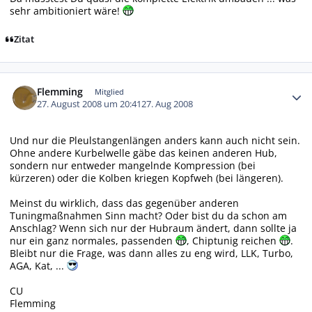
sehr ambitioniert wäre!
Zitat
Autor-Statistiken
Flemming
Mitglied
27. August 2008 um 20:41
27. Aug 2008
Und nur die Pleulstangenlängen anders kann auch nicht sein.
Ohne andere Kurbelwelle gäbe das keinen anderen Hub,
sondern nur entweder mangelnde Kompression (bei
kürzeren) oder die Kolben kriegen Kopfweh (bei längeren).
Meinst du wirklich, dass das gegenüber anderen
Tuningmaßnahmen Sinn macht? Oder bist du da schon am
Anschlag? Wenn sich nur der Hubraum ändert, dann sollte ja
nur ein ganz normales, passenden
, Chiptunig reichen
.
Bleibt nur die Frage, was dann alles zu eng wird, LLK, Turbo,
AGA, Kat, ...
CU
Flemming