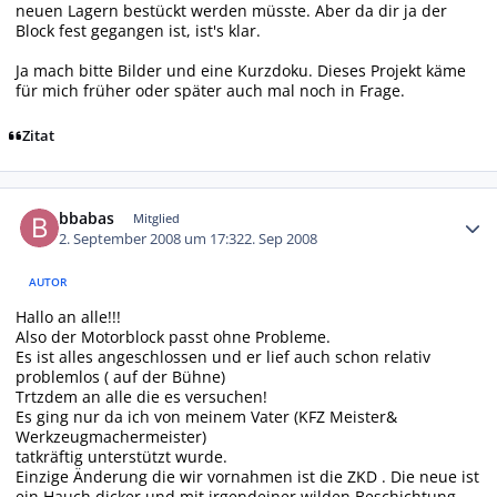
neuen Lagern bestückt werden müsste. Aber da dir ja der
Block fest gegangen ist, ist's klar.
Ja mach bitte Bilder und eine Kurzdoku. Dieses Projekt käme
für mich früher oder später auch mal noch in Frage.
Zitat
Autor-Statistiken
bbabas
Mitglied
2. September 2008 um 17:32
2. Sep 2008
AUTOR
Hallo an alle!!!
Also der Motorblock passt ohne Probleme.
Es ist alles angeschlossen und er lief auch schon relativ
problemlos ( auf der Bühne)
Trtzdem an alle die es versuchen!
Es ging nur da ich von meinem Vater (KFZ Meister&
Werkzeugmachermeister)
tatkräftig unterstützt wurde.
Einzige Änderung die wir vornahmen ist die ZKD . Die neue ist
ein Hauch dicker und mit irgendeiner wilden Beschichtung