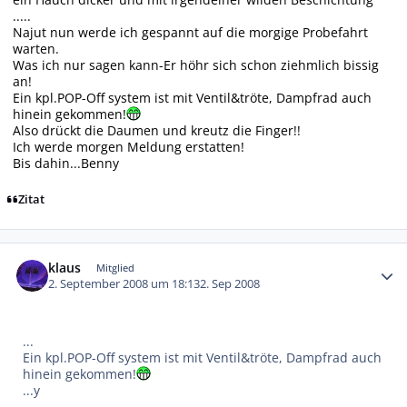
.....
Najut nun werde ich gespannt auf die morgige Probefahrt
warten.
Was ich nur sagen kann-Er höhr sich schon ziehmlich bissig
an!
Ein kpl.POP-Off system ist mit Ventil&tröte, Dampfrad auch
hinein gekommen!
Also drückt die Daumen und kreutz die Finger!!
Ich werde morgen Meldung erstatten!
Bis dahin...Benny
Zitat
Autor-Statistiken
klaus
Mitglied
2. September 2008 um 18:13
2. Sep 2008
...
Ein kpl.POP-Off system ist mit Ventil&tröte, Dampfrad auch
hinein gekommen!
...y