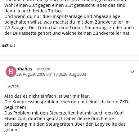
Wohl einen 2.0t gegen einen 2.3t getauscht, aber das sind
dann ja auch beides Turbos.
Und wenn du nur die Einspritzanlage und Abgasanlage
beigehalten willst, was machst du mit dem Zündverteiler im
2.3 Sauger. Der Turbo hat eine Trionic Steuerung, zu der auch
der DI-Kassette gehört und welche keinen Zündverteiler hat.
Zitat
Autor-Statistiken
bbabas
Mitglied
29. August 2008 um 17:06
29. Aug 2008
AUTOR
Also das es nicht einfach ist war mir klar.
Die Kompressionsprobleme werden mit einer dickeren ZKD
beglichen!
Das Problem mit den Steuerzeiten hat mir auch den Kopf
etwas zum rauchen gebracht aber denke durch eine
anpassung mit den Steurgeräten über den Lapy sollte das
gehen!