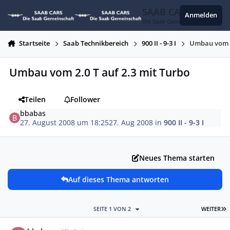
Zum Inhalt springen
SAAB CARS
Anmelden
Die Saab Gemeinschaft
Startseite
Saab Technikbereich
900 II - 9-3 I
Umbau vom 2
Umbau vom 2.0 T auf 2.3 mit Turbo
Teilen
Follower
bbabas
27. August 2008 um 18:25
27. Aug 2008
in
900 II - 9-3 I
Neues Thema starten
Auf dieses Thema antworten
L
SEITE 1 VON 2
WEITER
Autor-Statistiken