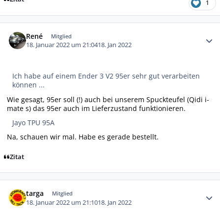
1
Autor-Statistiken
René
Mitglied
18. Januar 2022 um 21:04
18. Jan 2022
Ich habe auf einem Ender 3 V2 95er sehr gut verarbeiten
können ...
Wie gesagt, 95er soll (!) auch bei unserem Spuckteufel (Qidi i-
mate s) das 95er auch im Lieferzustand funktionieren.
Jayo TPU 95A
Na, schauen wir mal. Habe es gerade bestellt.
Zitat
Autor-Statistiken
targa
Mitglied
18. Januar 2022 um 21:10
18. Jan 2022