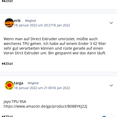
Zitat
Autor-Statistiken
erik
Mitglied
18. Januar 2022 um 20:27
18. Jan 2022
Wenn man auf Direct Extruder umrüstet, müßte auch
weicheres TPU gehen. Ich habe auf einem Ender 3 V2 95er
sehr gut verarbeiten können und rüste gerade auf einen
Voron Dirct Extruder um. Bin gespannt wie das dann läuft.
Zitat
Autor-Statistiken
targa
Mitglied
18. Januar 2022 um 21:00
18. Jan 2022
Jayo TPU 95A
https://www.amazon.de/gp/product/B08BYKJ22J
Zitat