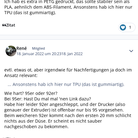
Ich hab es extra in PETG gedruckt, das sollte stabiler sein als
PLA, aehnlich dem ABS-Filament, Ansonstens hab ich hier nur
TPU (das ist gummiartig).
Zitat
1
Autor-Statistiken
René
Mitglied
18. Januar 2022 um 20:23
18. Jan 2022
evtl. etwas ot, aber irgendwie für Nachfertigungen ja doch im
Ansatz relevant:
... Ansonstens hab ich hier nur TPU (das ist gummiartig).
Wie hart? 95er oder 92er?
Bei 95er: Hast Du mal mal 'nen Link dazu?
Habe hier leider 92er angeschleppt, und der Drucker (also
genauer der Extruder) ist offenbar nur bis 95 vorgesehen.
Beim weicheren 92er kommt nach den ersten 20 mm schlicht
nichts aus der Düse. Er scheint es nicht sauber
nachgeschoben zu bekommen.