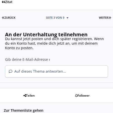
Zitat
ERSTE SEITE
L
ZURÜCK
SEITE 3 VON 9
WEITER
An der Unterhaltung teilnehmen
Du kannst jetzt posten und dich später registrieren. Wenn
du ein Konto hast,
melde dich jetzt an
, um mit deinem
Konto zu posten.
Auf dieses Thema antworten...
Teilen
Follower
Zur Themenliste gehen