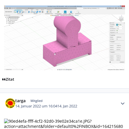
Zitat
Autor-Statistiken
targa
Mitglied
14. Januar 2022 um 16:04
14. Jan 2022