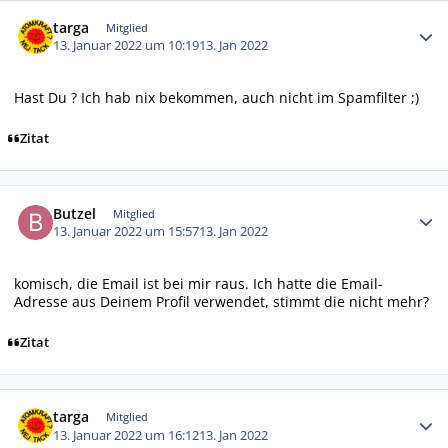
Autor-Statistiken
targa
Mitglied
13. Januar 2022 um 10:19
13. Jan 2022
Hast Du ? Ich hab nix bekommen, auch nicht im Spamfilter ;)
Zitat
Autor-Statistiken
Butzel
Mitglied
13. Januar 2022 um 15:57
13. Jan 2022
komisch, die Email ist bei mir raus. Ich hatte die Email-
Adresse aus Deinem Profil verwendet, stimmt die nicht mehr?
Zitat
Autor-Statistiken
targa
Mitglied
13. Januar 2022 um 16:12
13. Jan 2022