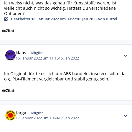
Ich weiss nicht, was das genau für Kunststoffe waren, ist
vielleicht auch nicht so wichtig. Hättest Du verschiedene
Optionen?
Bearbeitet
16. Januar 2022 um 09:22
16. Jan 2022
von Butzel
Zitat
Autor-Statistiken
klaus
Mitglied
16. Januar 2022 um 11:15
16. Jan 2022
Im Original dürfte es sich um ABS handeln, insofern sollte das
o.g. PLA-Filament vergleichbar und stabil genug sein.
Zitat
Autor-Statistiken
targa
Mitglied
17. Januar 2022 um 10:24
17. Jan 2022