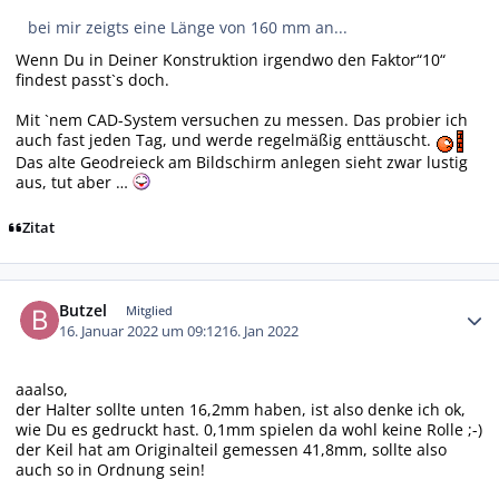
bei mir zeigts eine Länge von 160 mm an...
Wenn Du in Deiner Konstruktion irgendwo den Faktor“10“
findest passt`s doch.
Mit `nem CAD-System versuchen zu messen. Das probier ich
auch fast jeden Tag, und werde regelmäßig enttäuscht.
Das alte Geodreieck am Bildschirm anlegen sieht zwar lustig
aus, tut aber …
Zitat
Autor-Statistiken
Butzel
Mitglied
16. Januar 2022 um 09:12
16. Jan 2022
aaalso,
der Halter sollte unten 16,2mm haben, ist also denke ich ok,
wie Du es gedruckt hast. 0,1mm spielen da wohl keine Rolle ;-)
der Keil hat am Originalteil gemessen 41,8mm, sollte also
auch so in Ordnung sein!