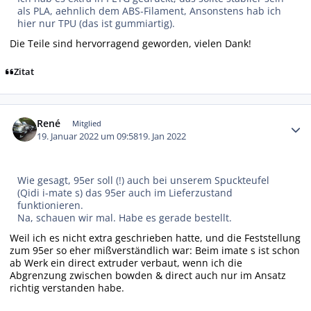
als PLA, aehnlich dem ABS-Filament, Ansonstens hab ich
hier nur TPU (das ist gummiartig).
Die Teile sind hervorragend geworden, vielen Dank!
Zitat
Autor-Statistiken
René
Mitglied
19. Januar 2022 um 09:58
19. Jan 2022
Wie gesagt, 95er soll (!) auch bei unserem Spuckteufel
(Qidi i-mate s) das 95er auch im Lieferzustand
funktionieren.
Na, schauen wir mal. Habe es gerade bestellt.
Weil ich es nicht extra geschrieben hatte, und die Feststellung
zum 95er so eher mißverständlich war: Beim imate s ist schon
ab Werk ein direct extruder verbaut, wenn ich die
Abgrenzung zwischen bowden & direct auch nur im Ansatz
richtig verstanden habe.