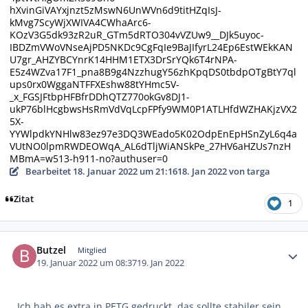
Bearbeitet
18. Januar 2022 um 21:16
18. Jan 2022
von targa
Zitat
1
Autor-Statistiken
Butzel
Mitglied
19. Januar 2022 um 08:37
19. Jan 2022
Ich hab es extra in PETG gedruckt, das sollte stabiler sein