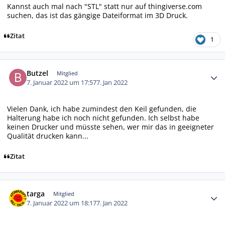
Kannst auch mal nach "STL" statt nur auf thingiverse.com
suchen, das ist das gängige Dateiformat im 3D Druck.
Zitat
1
Autor-Statistiken
Butzel
Mitglied
7. Januar 2022 um 17:57
7. Jan 2022
Vielen Dank, ich habe zumindest den Keil gefunden, die
Halterung habe ich noch nicht gefunden. Ich selbst habe
keinen Drucker und müsste sehen, wer mir das in geeigneter
Qualität drucken kann...
Zitat
Autor-Statistiken
targa
Mitglied
7. Januar 2022 um 18:17
7. Jan 2022