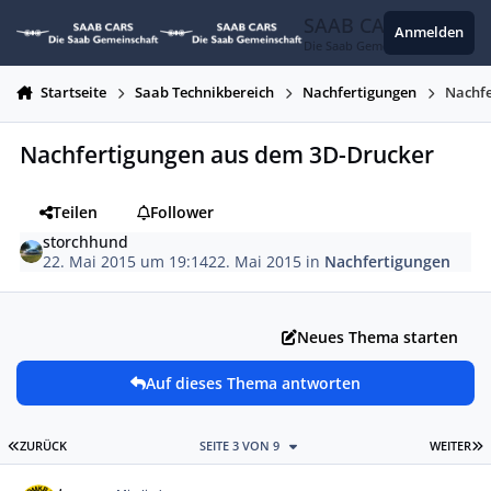
Zum Inhalt springen
SAAB CARS
Anmelden
Die Saab Gemeinschaft
Startseite
Saab Technikbereich
Nachfertigungen
Nachfe
Nachfertigungen aus dem 3D-Drucker
Teilen
Follower
storchhund
22. Mai 2015 um 19:14
22. Mai 2015
in
Nachfertigungen
Neues Thema starten
Auf dieses Thema antworten
ERSTE SEITE
L
ZURÜCK
SEITE 3 VON 9
WEITER
Autor-Statistiken