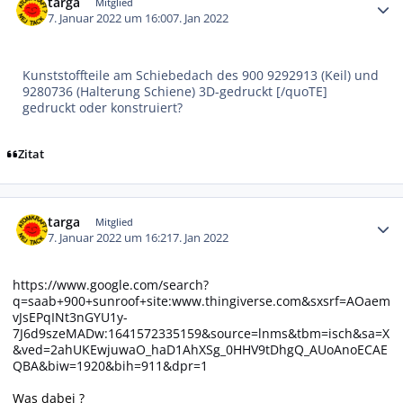
targa
Mitglied
7. Januar 2022 um 16:00
7. Jan 2022
Kunststoffteile am Schiebedach des 900 9292913 (Keil) und
9280736 (Halterung Schiene) 3D-gedruckt [/quoTE]
gedruckt oder konstruiert?
Zitat
Autor-Statistiken
targa
Mitglied
7. Januar 2022 um 16:21
7. Jan 2022
https://www.google.com/search?
q=saab+900+sunroof+site:www.thingiverse.com&sxsrf=AOaem
vJsEPqINt3nGYU1y-
7J6d9szeMADw:1641572335159&source=lnms&tbm=isch&sa=X
&ved=2ahUKEwjuwaO_haD1AhXSg_0HHV9tDhgQ_AUoAnoECAE
QBA&biw=1920&bih=911&dpr=1
Was dabei ?