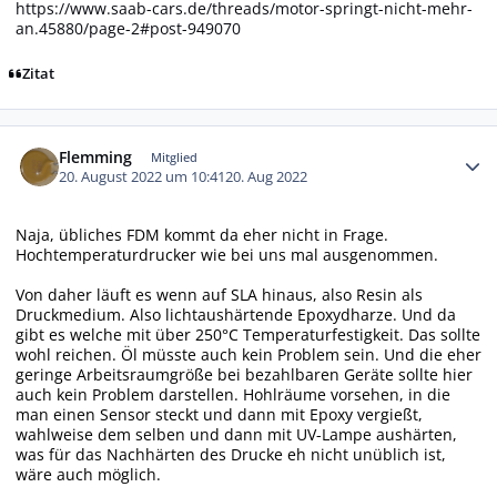
https://www.saab-cars.de/threads/motor-springt-nicht-mehr-
an.45880/page-2#post-949070
Zitat
Autor-Statistiken
Flemming
Mitglied
20. August 2022 um 10:41
20. Aug 2022
Naja, übliches FDM kommt da eher nicht in Frage.
Hochtemperaturdrucker wie bei uns mal ausgenommen.
Von daher läuft es wenn auf SLA hinaus, also Resin als
Druckmedium. Also lichtaushärtende Epoxydharze. Und da
gibt es welche mit über 250°C Temperaturfestigkeit. Das sollte
wohl reichen. Öl müsste auch kein Problem sein. Und die eher
geringe Arbeitsraumgröße bei bezahlbaren Geräte sollte hier
auch kein Problem darstellen. Hohlräume vorsehen, in die
man einen Sensor steckt und dann mit Epoxy vergießt,
wahlweise dem selben und dann mit UV-Lampe aushärten,
was für das Nachhärten des Drucke eh nicht unüblich ist,
wäre auch möglich.