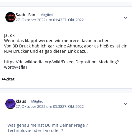
Autor-Statistiken
Saab--Fan
Mitglied
27. Oktober 2022 um 01:43
27. Okt 2022
Ja, ok.
Wenn das klappt werden wir mehrere davon machen.
Von 3D Druck hab ich gar keine Ahnung aber es hieß es ist ein
FLM Drucker und es gab diesen Link dazu.
https://de.wikipedia.org/wiki/Fused_Deposition_Modeling?
wprov=sfla1
Zitat
Autor-Statistiken
klaus
Mitglied
27. Oktober 2022 um 05:38
27. Okt 2022
Was genau meinst Du mit Deiner Frage ?
Technologie oder Typ oder ?