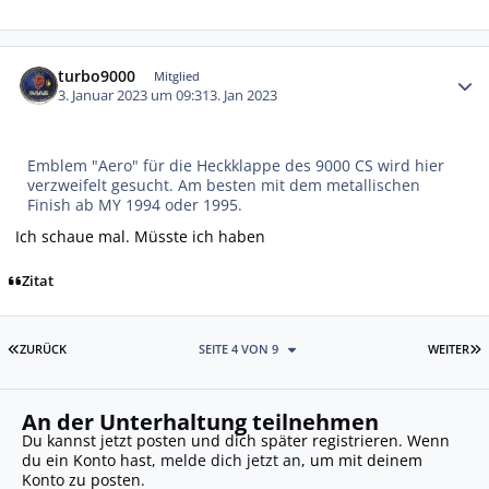
Autor-Statistiken
turbo9000
Mitglied
3. Januar 2023 um 09:31
3. Jan 2023
Emblem "Aero" für die Heckklappe des 9000 CS wird hier
verzweifelt gesucht. Am besten mit dem metallischen
Finish ab MY 1994 oder 1995.
Ich schaue mal. Müsste ich haben
Zitat
ERSTE SEITE
L
ZURÜCK
SEITE 4 VON 9
WEITER
An der Unterhaltung teilnehmen
Du kannst jetzt posten und dich später registrieren. Wenn
du ein Konto hast,
melde dich jetzt an
, um mit deinem
Konto zu posten.