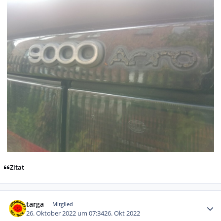
Zitat
Autor-Statistiken
targa
Mitglied
26. Oktober 2022 um 07:34
26. Okt 2022