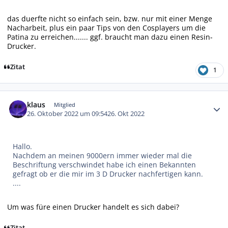
das duerfte nicht so einfach sein, bzw. nur mit einer Menge
Nacharbeit, plus ein paar Tips von den Cosplayers um die
Patina zu erreichen....... ggf. braucht man dazu einen Resin-
Drucker.
Zitat
1
Autor-Statistiken
klaus
Mitglied
26. Oktober 2022 um 09:54
26. Okt 2022
Hallo.
Nachdem an meinen 9000ern immer wieder mal die
Beschriftung verschwindet habe ich einen Bekannten
gefragt ob er die mir im 3 D Drucker nachfertigen kann.
....
Um was füre einen Drucker handelt es sich dabei?
Zitat