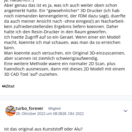
Aber genau das ist es ja, was ich auch weiter oben schon
angemerkt hatte. Ein "gewoehnlicher" 3D Drucker (ich hab
noch niemanden kennengelernt, der FDM dazu sagt), duerfte
da auch meiner Ansicht nach -ohne einiges(!) an Nacharbeit-
kein zufriedenstellendes Ergebnis liefern koennen. Daher
hatte ich den Resin-Drucker in den Raum geworfen.
Ich haette Zugriff auf so ein Geraet. Wenn einer ein Modell
macht, koennte ich mal schauen, was man da so erreichen
kann.
Man koennte auch versuchen, ein Original 3D-einzuscannen,
aber scannen ist ziemlich schwierig/aufwendig.
Eine weitere Methode waere ein normaler 2D Scan, plus
haendisch ausmessen, dann mit dieses 2D Modell mit einem
3D CAD Tool 'auf'-zuziehen.
Zitat
Autor-Statistiken
turbo_forever
Mitglied
28. Oktober 2022 um 08:38
28. Okt 2022
Ist das original aus Kunststoff oder Alu?