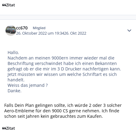
Zitat
Autor-Statistiken
cc670
Mitglied
26. Oktober 2022 um 19:34
26. Okt 2022
Hallo.
Nachdem an meinen 9000ern immer wieder mal die
Beschriftung verschwindet habe ich einen Bekannten
gefragt ob er die mir im 3 D Drucker nachfertigen kann.
Jetzt müssten wir wissen um welche Schriftart es sich
handelt.
Weiss das jemand ?
Danke.
Falls Dein Plan gelingen sollte, ich würde 2 oder 3 solcher
Aero-Embleme für den 9000 CS gerne nehmen. Ich finde
schon seit Jahren kein gebrauchtes zum Kaufen.
Zitat