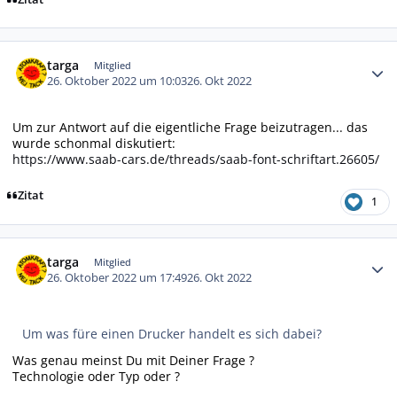
Autor-Statistiken
targa
Mitglied
26. Oktober 2022 um 10:03
26. Okt 2022
Um zur Antwort auf die eigentliche Frage beizutragen... das
wurde schonmal diskutiert:
https://www.saab-cars.de/threads/saab-font-schriftart.26605/
Zitat
1
Autor-Statistiken
targa
Mitglied
26. Oktober 2022 um 17:49
26. Okt 2022
Um was füre einen Drucker handelt es sich dabei?
Was genau meinst Du mit Deiner Frage ?
Technologie oder Typ oder ?