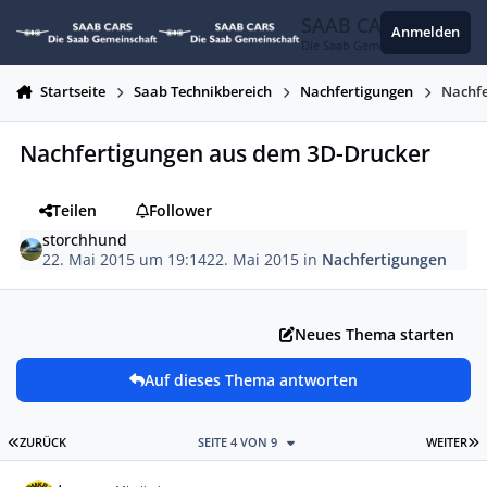
Zum Inhalt springen
SAAB CARS
Anmelden
Die Saab Gemeinschaft
Startseite
Saab Technikbereich
Nachfertigungen
Nachfe
Nachfertigungen aus dem 3D-Drucker
Teilen
Follower
storchhund
22. Mai 2015 um 19:14
22. Mai 2015
in
Nachfertigungen
Neues Thema starten
Auf dieses Thema antworten
ERSTE SEITE
L
ZURÜCK
SEITE 4 VON 9
WEITER
Autor-Statistiken