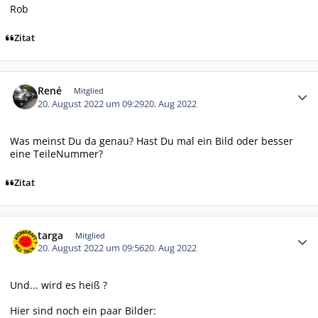
Rob
Zitat
Autor-Statistiken
René
Mitglied
20. August 2022 um 09:29
20. Aug 2022
Was meinst Du da genau? Hast Du mal ein Bild oder besser
eine TeileNummer?
Zitat
Autor-Statistiken
targa
Mitglied
20. August 2022 um 09:56
20. Aug 2022
Und... wird es heiß ?
Hier sind noch ein paar Bilder: