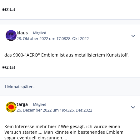
Zitat
Autor-Statistiken
klaus
Mitglied
28. Oktober 2022 um 17:08
28. Okt 2022
das 9000-"AERO" Emblem ist aus metallisiertem Kunststoff.
Zitat
1 Monat später...
Autor-Statistiken
targa
Mitglied
26. Dezember 2022 um 19:43
26. Dez 2022
Kein Interesse mehr hier ? Wie gesagt, ich würde einen
Versuch starten..., Man könnte ein bestehendes Emblem
sogar eventuell einscannen....