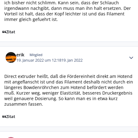
ich bisher nicht schlimm. Kann sein, dass der Schlauch
irgendwann nachgibt, dann muss man ihn halt ersetzen. Der
Vorteil ist halt, dass der Kopf leichter ist und das Filament
immer gleich gefuehrt ist.
Zitat
Autor-Statistiken
erik
Mitglied
19. Januar 2022 um 12:18
19. Jan 2022
Direct extruder heißt, daß die Fördereinheit direkt am Hotend
mit angeflanscht ist und das Filament deshalb nicht durch ein
längeres Bowdenröhrchen zum Hotend befördert werden
muß. Kurzer weg, weniger Elastizität, besseres Druckergebnis
weil genauere Dosierung. So kann man es in etwa kurz
zusammen fassen.
Zitat
Autor-Statistiken