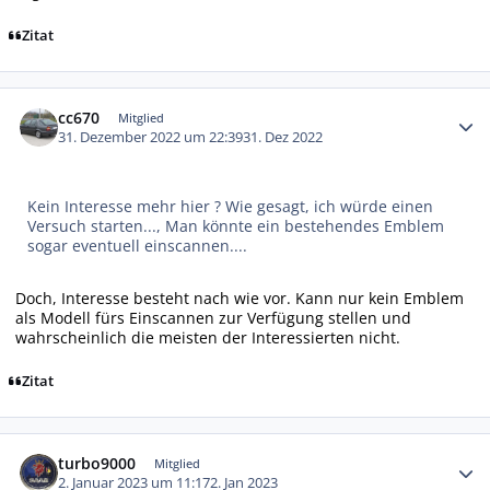
Zitat
Autor-Statistiken
cc670
Mitglied
31. Dezember 2022 um 22:39
31. Dez 2022
Kein Interesse mehr hier ? Wie gesagt, ich würde einen
Versuch starten..., Man könnte ein bestehendes Emblem
sogar eventuell einscannen....
Doch, Interesse besteht nach wie vor. Kann nur kein Emblem
als Modell fürs Einscannen zur Verfügung stellen und
wahrscheinlich die meisten der Interessierten nicht.
Zitat
Autor-Statistiken
turbo9000
Mitglied
2. Januar 2023 um 11:17
2. Jan 2023