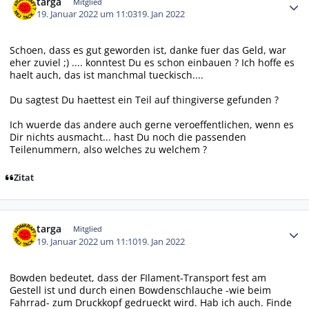
targa
Mitglied
19. Januar 2022 um 11:03
19. Jan 2022
Schoen, dass es gut geworden ist, danke fuer das Geld, war
eher zuviel ;) .... konntest Du es schon einbauen ? Ich hoffe es
haelt auch, das ist manchmal tueckisch....
Du sagtest Du haettest ein Teil auf thingiverse gefunden ?
Ich wuerde das andere auch gerne veroeffentlichen, wenn es
Dir nichts ausmacht... hast Du noch die passenden
Teilenummern, also welches zu welchem ?
Zitat
Autor-Statistiken
targa
Mitglied
19. Januar 2022 um 11:10
19. Jan 2022
Bowden bedeutet, dass der FIlament-Transport fest am
Gestell ist und durch einen Bowdenschlauche -wie beim
Fahrrad- zum Druckkopf gedrueckt wird. Hab ich auch. Finde