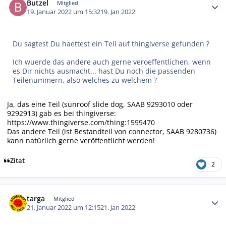
Butzel
Mitglied
19. Januar 2022 um 15:32
19. Jan 2022
Du sagtest Du haettest ein Teil auf thingiverse gefunden ?
Ich wuerde das andere auch gerne veroeffentlichen, wenn
es Dir nichts ausmacht... hast Du noch die passenden
Teilenummern, also welches zu welchem ?
Ja, das eine Teil (sunroof slide dog, SAAB 9293010 oder
9292913) gab es bei thingiverse:
https://www.thingiverse.com/thing:1599470
Das andere Teil (ist Bestandteil von connector, SAAB 9280736)
kann natürlich gerne veröffentlicht werden!
Zitat
2
Autor-Statistiken
targa
Mitglied
21. Januar 2022 um 12:15
21. Jan 2022