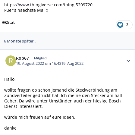
https://www.thingiverse.com/thing:5209720
Fuer's naechste Mal ;)
Zitat
2
6 Monate später...
Autor-Statistiken
Rob67
Mitglied
19. August 2022 um 16:43
19. Aug 2022
Hallo,
wollte fragen ob schon jemand die Steckverbindung am
Zündverteiler gedruckt hat. Ich meine den Stecker am hall
Geber. Da wäre unter Umständen auch der hiesige Bosch
Dienst interessiert.
würde mich freuen auf eure Ideen.
danke