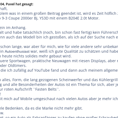
04, Paxel hat gesagt:
haft,
lem was in einem großen Beitrag geendet ist, wird es Zeit höflich
ab 9-3 Coupe 2000er Bj, YS3D mit einem B204E 2.0t Motor.
sein im Anhang.
alt und habe tatsächlich (noch, bin schon fast fertig) kein Führersc
nn auch das Modell bin ich gestoßen, als ich auf der Suche nach
 schon lange, war aber für mich, wie für viele andere sehr unbek
ein
war, weiß ich gute Qualität zu schätzen und habe
Autoenthusiast
heute nichts solides mehr gebaut wird.
teuere Sportwagen, praktische Neuwagen mit riesen Displays, aber 
der Oldtimers.
 die ich zufällig auf YouTube fand und dann auch meinem allgeme
 alles, Form, die lang gezogenen Scheinwerfer und das Kühlergrill
 und alle Besonderheiten der Autos ist ein Thema für sich, aber je
 roten Aufschrift ``Fasten Belts``.
!
it mich auf Mobile umgeschaut nach vielen Autos aber je mehr ich
iele Bedenken, da es die Marke nicht mehr gibt.
sw.
agt, so ein Auto als Fahranfänger zu kaufen ohne großer Schrauber