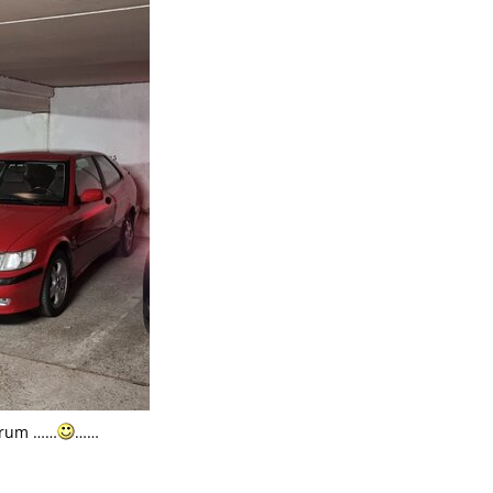
orum ……
……