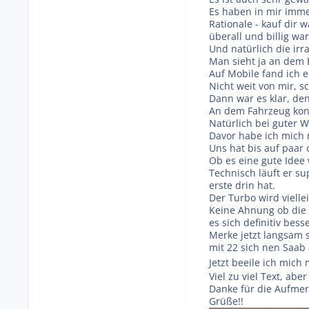
Es haben in mir imme
Rationale - kauf dir 
überall und billig war
Und natürlich die irr
Man sieht ja an dem B
Auf Mobile fand ich 
Nicht weit von mir, s
Dann war es klar, den
An dem Fahrzeug konn
Natürlich bei guter 
Davor habe ich mich 
Uns hat bis auf paar 
Ob es eine gute Idee 
Technisch läuft er s
erste drin hat.
Der Turbo wird vielle
Keine Ahnung ob die o
es sich definitiv besse
Merke jetzt langsam s
mit 22 sich nen Saab
Jetzt beeile ich mic
Viel zu viel Text, abe
Danke für die Aufmer
Grüße!!