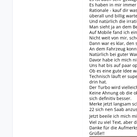
Es haben in mir immer
Rationale - kauf dir wa
überall und billig wart
Und natürlich die irrat
Man sieht ja an dem Be
Auf Mobile fand ich ei
Nicht weit von mir, sch
Dann war es klar, den 
An dem Fahrzeug konnt
Natürlich bei guter Wa
Davor habe ich mich n
Uns hat bis auf paar op
Ob es eine gute Idee wa
Technisch läuft er sup
drin hat.
Der Turbo wird vielleic
Keine Ahnung ob die ob
sich definitiv besser.
Merke jetzt langsam sc
22 sich nen Saab anzus
Jetzt beeile ich mich 
Viel zu viel Text, aber 
Danke für die Aufmerks
Grüße!!