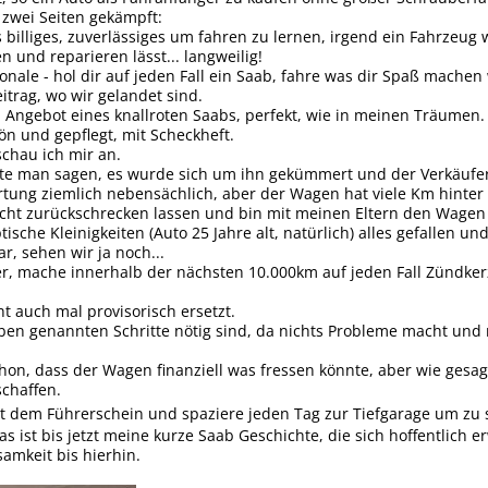
 zwei Seiten gekämpft:
s billiges, zuverlässiges um fahren zu lernen, irgend ein Fahrzeug 
en und reparieren lässt... langweilig!
ionale - hol dir auf jeden Fall ein Saab, fahre was dir Spaß mache
itrag, wo wir gelandet sind.
n Angebot eines knallroten Saabs, perfekt, wie in meinen Träumen.
ön und gepflegt, mit Scheckheft.
schau ich mir an.
e man sagen, es wurde sich um ihn gekümmert und der Verkäufer 
rtung ziemlich nebensächlich, aber der Wagen hat viele Km hinter 
icht zurückschrecken lassen und bin mit meinen Eltern den Wage
tische Kleinigkeiten (Auto 25 Jahre alt, natürlich) alles gefallen 
r, sehen wir ja noch...
er, mache innerhalb der nächsten 10.000km auf jeden Fall Zündker
ht auch mal provisorisch ersetzt.
en genannten Schritte nötig sind, da nichts Probleme macht und ni
hon, dass der Wagen finanziell was fressen könnte, aber wie gesagt
chaffen.
mit dem Führerschein und spaziere jeden Tag zur Tiefgarage um zu 
das ist bis jetzt meine kurze Saab Geschichte, die sich hoffentlich er
amkeit bis hierhin.