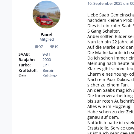
16. September 2025 um 00
Liebe Saab Gemeinscha
nachdem kleinen Proble
Dies ist ein roter Saa
5 Gang Schalter.
Paxel
Anbei sollten Bilder s
Mitglied
Nun ich bin 22 Jahre al
Auf die Marke und dann
97
19
Beiträge
Reputation
Die Marke kannte ich s
SAAB:
9-3 I
Da ich schon immer ei
Baujahr:
2000
Meinung nach heute ni
Turbo:
LPT
Klar es gibt schöne te
Kraftstoff:
Benzin
Charm eines Young- od
Ort:
Koblenz
Nach ein Paar Dokus, 
sicher zu einem Fan.
An den Saabs mag ich a
Die Innenverarbeitung 
bis zur roten Aufschrift 
Alles wie im Flugzeug!
Habe schon zu der Zeit
genau auf dem.
Natürlich hatte ich vie
Ersatzteile, Service usw
Es ist auch sehr gewag