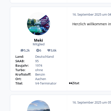
16. September 2025 um 04
Herzlich willkommen i
Meki
Mitglied
5,2k
6
3,6k
Beiträge
Lösungen
Reputation
Land:
Deutschland
SAAB:
95
Baujahr:
1974
Turbo:
ohne
Kraftstoff:
Benzin
Ort:
Aachen
Zitat
Titel:
V4-Terminator
16. September 2025 um 05