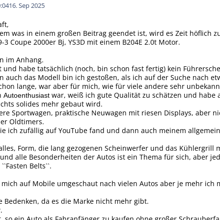
:04
16. Sep 2025
ft,
m was in einem großen Beitrag geendet ist, wird es Zeit höflich z
b 9-3 Coupe 2000er Bj, YS3D mit einem B204E 2.0t Motor.
ein im Anhang.
t und habe tatsächlich (noch, bin schon fast fertig) kein Führersche
 auch das Modell bin ich gestoßen, als ich auf der Suche nach e
chon lange, war aber für mich, wie für viele andere sehr unbekan
n
war, weiß ich gute Qualität zu schätzen und habe 
Autoenthusiast
chts solides mehr gebaut wird.
uere Sportwagen, praktische Neuwagen mit riesen Displays, aber n
er Oldtimers.
die ich zufällig auf YouTube fand und dann auch meinem allgemei
lles, Form, die lang gezogenen Scheinwerfer und das Kühlergrill m
und alle Besonderheiten der Autos ist ein Thema für sich, aber jed
``Fasten Belts``.
 mich auf Mobile umgeschaut nach vielen Autos aber je mehr ich m
le Bedenken, da es die Marke nicht mehr gibt.
.
t, so ein Auto als Fahranfänger zu kaufen ohne großer Schrauberf