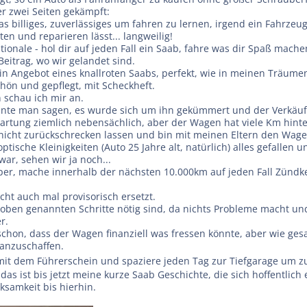
r zwei Seiten gekämpft:
was billiges, zuverlässiges um fahren zu lernen, irgend ein Fahrzeu
ten und reparieren lässt... langweilig!
ationale - hol dir auf jeden Fall ein Saab, fahre was dir Spaß mach
eitrag, wo wir gelandet sind.
ein Angebot eines knallroten Saabs, perfekt, wie in meinen Träume
chön und gepflegt, mit Scheckheft.
 schau ich mir an.
te man sagen, es wurde sich um ihn gekümmert und der Verkäufer
Wartung ziemlich nebensächlich, aber der Wagen hat viele Km hinte
nicht zurückschrecken lassen und bin mit meinen Eltern den Wag
optische Kleinigkeiten (Auto 25 Jahre alt, natürlich) alles gefallen
war, sehen wir ja noch...
uper, mache innerhalb der nächsten 10.000km auf jeden Fall Zündk
icht auch mal provisorisch ersetzt.
ben genannten Schritte nötig sind, da nichts Probleme macht und n
r.
chon, dass der Wagen finanziell was fressen könnte, aber wie gesa
 anzuschaffen.
h mit dem Führerschein und spaziere jeden Tag zur Tiefgarage um z
r das ist bis jetzt meine kurze Saab Geschichte, die sich hoffentlich 
ksamkeit bis hierhin.