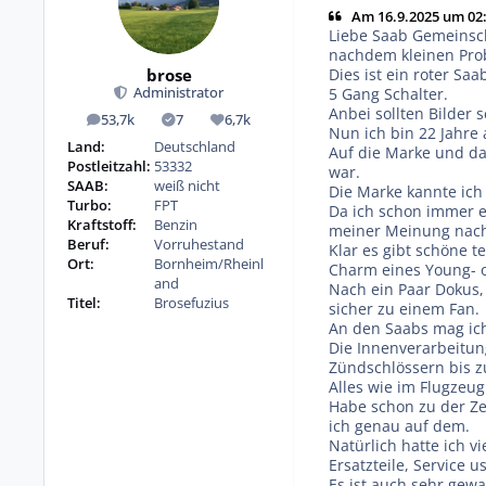
Am 16.9.2025 um 02:
Liebe Saab Gemeinsc
nachdem kleinen Prob
brose
Dies ist ein roter Sa
5 Gang Schalter.
Administrator
Anbei sollten Bilder 
53,7k
7
6,7k
Beiträge
Lösungen
Reputation
Nun ich bin 22 Jahre 
Land:
Deutschland
Auf die Marke und da
Postleitzahl:
53332
war.
SAAB:
weiß nicht
Die Marke kannte ich
Turbo:
FPT
Da ich schon immer 
Kraftstoff:
Benzin
meiner Meinung nach 
Beruf:
Vorruhestand
Klar es gibt schöne 
Ort:
Bornheim/Rheinl
Charm eines Young- o
and
Nach ein Paar Dokus,
Titel:
Brosefuzius
sicher zu einem Fan.
An den Saabs mag ich
Die Innenverarbeitung
Zündschlössern bis zur
Alles wie im Flugzeug
Habe schon zu der Ze
ich genau auf dem.
Natürlich hatte ich v
Ersatzteile, Service u
Es ist auch sehr gew