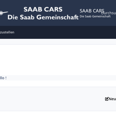
SAAB CARS
Durchs
Die Saab Gemeinschaft
rzustellen
lo !
Neu