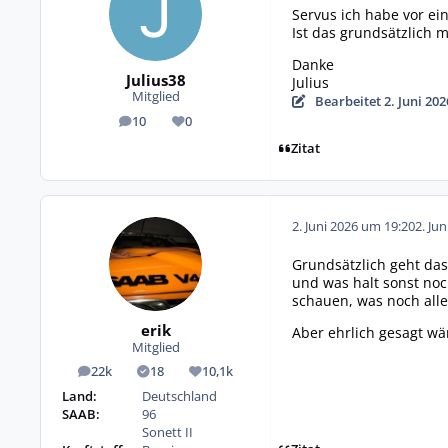
Servus ich habe vor ei
Ist das grundsätzlich 
Danke
Julius38
Julius
Mitglied
Bearbeitet
2. Juni 20
10
0
Beiträge
Reputation
Zitat
2. Juni 2026 um 19:20
2. Ju
Grundsätzlich geht das
und was halt sonst noc
schauen, was noch alle
erik
Aber ehrlich gesagt wär
Mitglied
22k
18
10,1k
Beiträge
Lösungen
Reputation
Land:
Deutschland
SAAB:
96
Sonett II