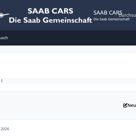
SAAB CARS
Durchs
Die Saab Gemeinschaft
usch
 I
Neu
n 2026