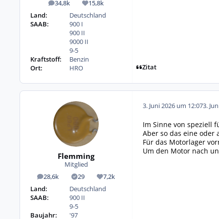
34,8k
15,8k
Beiträge
Reputation
Land:
Deutschland
SAAB:
900 I
900 II
9000 II
9-5
Kraftstoff:
Benzin
Zitat
Ort:
HRO
3. Juni 2026 um 12:07
3. Ju
Im Sinne von speziell f
Aber so das eine oder 
Für das Motorlager vorn
Um den Motor nach unt
Flemming
Mitglied
28,6k
29
7,2k
Beiträge
Lösungen
Reputation
Land:
Deutschland
SAAB:
900 II
9-5
Baujahr:
'97