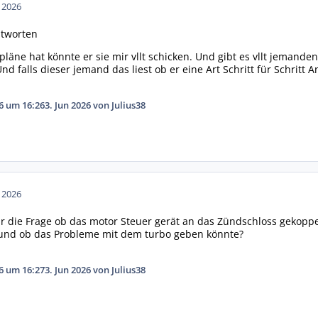
n 2026
ntworten
tpläne hat könnte er sie mir vllt schicken. Und gibt es vllt jeman
nd falls dieser jemand das liest ob er eine Art Schritt für Schritt 
26 um 16:26
3. Jun 2026
von Julius38
n 2026
mir die Frage ob das motor Steuer gerät an das Zündschloss gekoppe
und ob das Probleme mit dem turbo geben könnte?
26 um 16:27
3. Jun 2026
von Julius38