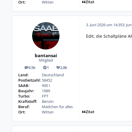
Zitat
Ort:
Witten
3. Juni 2026 um 14:35
3. Ju
Edit, die Schaltpläne 
bantansai
Mitglied
9,5k
1
2,8k
Beiträge
Lösungen
Reputation
Land:
Deutschland
Postleitzahl:
58452
SAAB:
900 I
Baujahr:
1989
Turbo:
FPT
Kraftstoff:
Benzin
Beruf:
Mädchen für alles
Zitat
Ort:
Witten