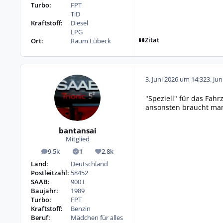
Turbo:
FPT
TiD
Kraftstoff:
Diesel
LPG
Zitat
Ort:
Raum Lübeck
3. Juni 2026 um 14:32
3. Ju
"Speziell" für das Fah
ansonsten braucht man 
bantansai
Mitglied
9,5k
1
2,8k
Beiträge
Lösungen
Reputation
Land:
Deutschland
Postleitzahl:
58452
SAAB:
900 I
Baujahr:
1989
Turbo:
FPT
Kraftstoff:
Benzin
Beruf:
Mädchen für alles