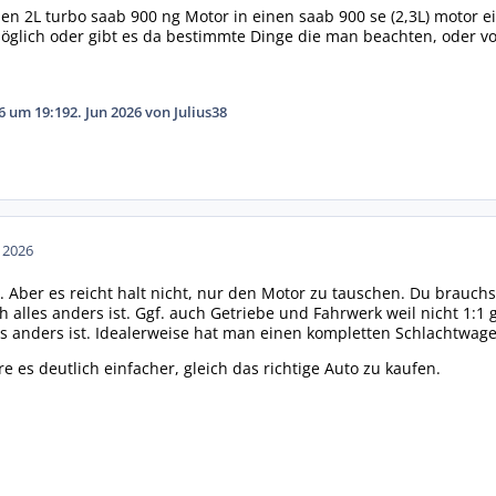
nen 2L turbo saab 900 ng Motor in einen saab 900 se (2,3L) motor 
möglich oder gibt es da bestimmte Dinge die man beachten, oder v
26 um 19:19
2. Jun 2026
von Julius38
n 2026
. Aber es reicht halt nicht, nur den Motor zu tauschen. Du brau
h alles anders ist. Ggf. auch Getriebe und Fahrwerk weil nicht 1:
s anders ist. Idealerweise hat man einen kompletten Schlachtwage
e es deutlich einfacher, gleich das richtige Auto zu kaufen.