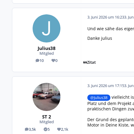
3. Juni 2026 um 16:23
3. Ju
Und wie sähe das eigen
Danke julius
Julius38
Mitglied
10
0
Beiträge
Reputation
Zitat
3. Juni 2026 um 17:15
3. Ju
vielleicht 
@Julius38
Platz und dem Projekt a
praktischen Dingen zu
ST 2
Der Grund des geplant
Mitglied
Motor in Deine Kiste, 
3,5k
5
2,1k
Beiträge
Lösungen
Reputation