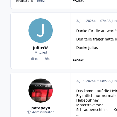
Zitat
Kraftstoff:
Benzin
3. Juni 2026 um 07:42
3. Ju
Danke für die antwort^
Den teile träger hätte
Danke julius
Julius38
Mitglied
10
0
Beiträge
Reputation
Zitat
3. Juni 2026 um 08:53
3. Ju
Das kommt auf die Heim
Eigentlich nur normale
Hebebühne?
Motortraverse?
patapaya
Schraubenschlüssel, 
Administrator
...