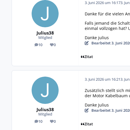
3. Juni 2026 um 16:17
3. Ju
Danke für die vielen A
Falls jemand die Schal
einmal vollzogen hat? U
Julius38
Danke julius
Mitglied
Bearbeitet
3. Juni 20
10
0
Beiträge
Reputation
Zitat
3. Juni 2026 um 16:21
3. Ju
Zusätzlich stellt sich 
der Motor Kabelbaum 
Danke Julius
Julius38
Bearbeitet
3. Juni 20
Mitglied
10
0
Beiträge
Reputation
Zitat