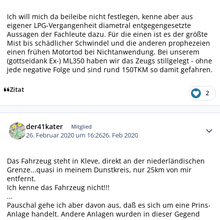
Ich will mich da beileibe nicht festlegen, kenne aber aus
eigener LPG-Vergangenheit diametral entgegengesetzte
Aussagen der Fachleute dazu. Für die einen ist es der größte
Mist bis schädlicher Schwindel und die anderen prophezeien
einen frühen Motortod bei Nichtanwendung. Bei unserem
(gottseidank Ex-) ML350 haben wir das Zeugs stillgelegt - ohne
jede negative Folge und sind rund 150TKM so damit gefahren.
Zitat
2
Autor-Statistiken
der41kater
Mitglied
26. Februar 2020 um 16:26
26. Feb 2020
Das Fahrzeug steht in Kleve, direkt an der niederländischen
Grenze...quasi in meinem Dunstkreis, nur 25km von mir
entfernt.
Ich kenne das Fahrzeug nicht!!!
...
Pauschal gehe ich aber davon aus, daß es sich um eine Prins-
Anlage handelt. Andere Anlagen wurden in dieser Gegend