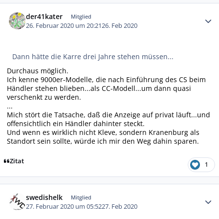
Autor-Statistiken
der41kater
Mitglied
26. Februar 2020 um 20:21
26. Feb 2020
Dann hätte die Karre drei Jahre stehen müssen...
Durchaus möglich.
Ich kenne 9000er-Modelle, die nach Einführung des CS beim
Händler stehen blieben...als CC-Modell...um dann quasi
verschenkt zu werden.
...
Mich stört die Tatsache, daß die Anzeige auf privat läuft...und
offensichtlich ein Händler dahinter steckt.
Und wenn es wirklich nicht Kleve, sondern Kranenburg als
Standort sein sollte, würde ich mir den Weg dahin sparen.
Zitat
1
Autor-Statistiken
swedishelk
Mitglied
27. Februar 2020 um 05:52
27. Feb 2020