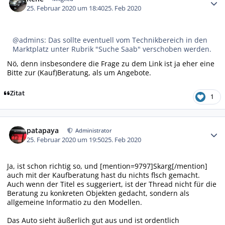
25. Februar 2020 um 18:40
25. Feb 2020
@admins: Das sollte eventuell vom Technikbereich in den
Marktplatz unter Rubrik "Suche Saab" verschoben werden.
Nö, denn insbesondere die Frage zu dem Link ist ja eher eine
Bitte zur (Kauf)Beratung, als um Angebote.
Zitat
1
Autor-Statistiken
patapaya
Administrator
25. Februar 2020 um 19:50
25. Feb 2020
Ja, ist schon richtig so, und [mention=9797]Skarg[/mention]
auch mit der Kaufberatung hast du nichts flsch gemacht.
Auch wenn der Titel es suggeriert, ist der Thread nicht für die
Beratung zu konkreten Objekten gedacht, sondern als
allgemeine Informatio zu den Modellen.
Das Auto sieht äußerlich gut aus und ist ordentlich