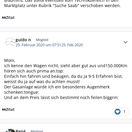
@admins: Das sollte eventuell vom Technikbereich in den
Marktplatz unter Rubrik "Suche Saab" verschoben werden.
Zitat
Autor-Statistiken
guido n
Mitglied
25. Februar 2020 um 07:51
25. Feb 2020
Moin,
ich kenne den Wagen nicht, sieht aber gut aus und150.000Km
hören sich auch prima an:top:
Einfach hin fahren und beäugen, da du ja 9-5 Erfahren bist,
weisst du ja auf was du achten musst!
Der Gasanlage würde ich ein besonderes Augenmerk
schenken:tongue:
Und an dem Preis lässt sich bestimmt noch feilen:biggrin:
Zitat
1
Autor-Statistiken
René
Mitglied