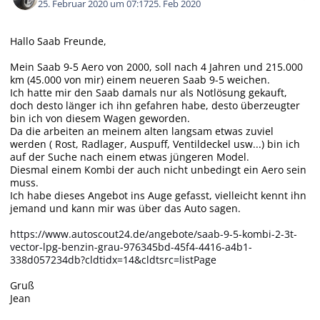
25. Februar 2020 um 07:17
25. Feb 2020
Hallo Saab Freunde,
Mein Saab 9-5 Aero von 2000, soll nach 4 Jahren und 215.000
km (45.000 von mir) einem neueren Saab 9-5 weichen.
Ich hatte mir den Saab damals nur als Notlösung gekauft,
doch desto länger ich ihn gefahren habe, desto überzeugter
bin ich von diesem Wagen geworden.
Da die arbeiten an meinem alten langsam etwas zuviel
werden ( Rost, Radlager, Auspuff, Ventildeckel usw...) bin ich
auf der Suche nach einem etwas jüngeren Model.
Diesmal einem Kombi der auch nicht unbedingt ein Aero sein
muss.
Ich habe dieses Angebot ins Auge gefasst, vielleicht kennt ihn
jemand und kann mir was über das Auto sagen.
https://www.autoscout24.de/angebote/saab-9-5-kombi-2-3t-
vector-lpg-benzin-grau-976345bd-45f4-4416-a4b1-
338d057234db?cldtidx=14&cldtsrc=listPage
Gruß
Jean