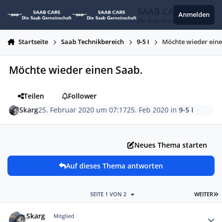
Zum Inhalt springen
SAAB CARS
Anmelden
Die Saab Gemeinschaft
Startseite
Saab Technikbereich
9-5 I
Möchte wieder eine
Möchte wieder einen Saab.
Teilen
Follower
Skarg
25. Februar 2020 um 07:17
25. Feb 2020
in
9-5 I
Neues Thema starten
Auf dieses Thema antworten
L
SEITE 1 VON 2
WEITER
Autor-Statistiken
Skarg
Mitglied