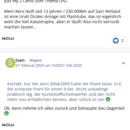
Just my 2 Cents zum Thema LPG:
Mein Aero läuft seit 12 Jahren / 230.000km auf Gas! Verbaut
ist eine Uralt Öcotec-Anlage mit Flashlube, das ist eigentlich
wohl die Voll-Katastrophe, aber er läuft! Also nicht verrückt
machen lassen...
Zitat
2
Autor-Statistiken
Sven
Mitglied
27. Februar 2020 um 10:05
27. Feb 2020
Korrekt, nur der Aero 2004/2005 hatte die Shark Nose, m.E.
die schönste Front für einen 9-5er. Nicht unbedingt
praktisch wg. der Kunststoffscheinwerfer und der nicht
mehr neu erhältlichen Xenons, aber schick ist sie!
Ok, dann nehme ich alles zurück und behaupte das Gegenteil
Zitat