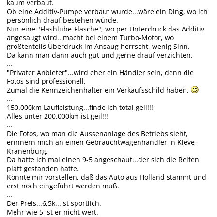
kaum verbaut.
Ob eine Additiv-Pumpe verbaut wurde...wäre ein Ding, wo ich
persönlich drauf bestehen würde.
Nur eine "Flashlube-Flasche", wo per Unterdruck das Additiv
angesaugt wird...macht bei einem Turbo-Motor, wo
größtenteils Überdruck im Ansaug herrscht, wenig Sinn.
Da kann man dann auch gut und gerne drauf verzichten.
...
"Privater Anbieter"...wird eher ein Händler sein, denn die
Fotos sind professionell.
Zumal die Kennzeichenhalter ein Verkaufsschild haben.
...
150.000km Laufleistung...finde ich total geil!!!
Alles unter 200.000km ist geil!!!
...
Die Fotos, wo man die Aussenanlage des Betriebs sieht,
erinnern mich an einen Gebrauchtwagenhändler in Kleve-
Kranenburg.
Da hatte ich mal einen 9-5 angeschaut...der sich die Reifen
platt gestanden hatte.
Könnte mir vorstellen, daß das Auto aus Holland stammt und
erst noch eingeführt werden muß.
...
Der Preis...6,5k...ist sportlich.
Mehr wie 5 ist er nicht wert.