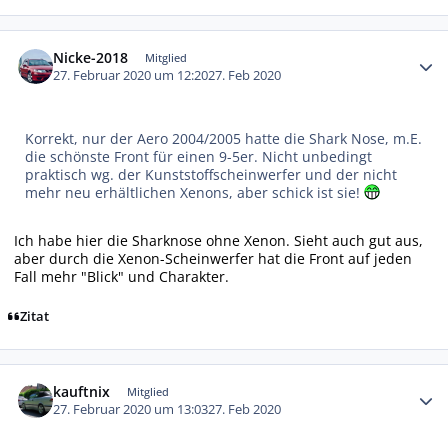
Autor-Statistiken
Nicke-2018
Mitglied
27. Februar 2020 um 12:20
27. Feb 2020
Korrekt, nur der Aero 2004/2005 hatte die Shark Nose, m.E.
die schönste Front für einen 9-5er. Nicht unbedingt
praktisch wg. der Kunststoffscheinwerfer und der nicht
mehr neu erhältlichen Xenons, aber schick ist sie!
Ich habe hier die Sharknose ohne Xenon. Sieht auch gut aus,
aber durch die Xenon-Scheinwerfer hat die Front auf jeden
Fall mehr "Blick" und Charakter.
Zitat
Autor-Statistiken
kauftnix
Mitglied
27. Februar 2020 um 13:03
27. Feb 2020