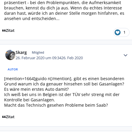
präsentiert - bei den Problempunkten, die Aufmerksamkeit
brauchen, kennst du dich ja aus. Wenn du echtes Interesse
daran hast, würde ich an deiner Stelle morgen hinfahren, es
ansehen und entscheiden...
Zitat
1
Autor-Statistiken
Skarg
Mitglied
26. Februar 2020 um 09:34
26. Feb 2020
AUTOR
[mention=1664]guido n[/mention], gibt es einen besonderen
Grund warum ich da genauer hinsehen soll bei Gasanlagen?
Es wäre mein erstes Auto damit?
Ich weiß bei uns in Belgien ist der TÜV sehr streng mit der
Kontrolle bei Gasanlagen.
Macht das Technisch gesehen Probleme beim Saab?
Zitat