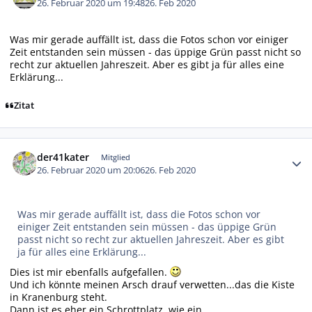
26. Februar 2020 um 19:48
26. Feb 2020
Was mir gerade auffällt ist, dass die Fotos schon vor einiger
Zeit entstanden sein müssen - das üppige Grün passt nicht so
recht zur aktuellen Jahreszeit. Aber es gibt ja für alles eine
Erklärung...
Zitat
Autor-Statistiken
der41kater
Mitglied
26. Februar 2020 um 20:06
26. Feb 2020
Was mir gerade auffällt ist, dass die Fotos schon vor
einiger Zeit entstanden sein müssen - das üppige Grün
passt nicht so recht zur aktuellen Jahreszeit. Aber es gibt
ja für alles eine Erklärung...
Dies ist mir ebenfalls aufgefallen.
Und ich könnte meinen Arsch drauf verwetten...das die Kiste
in Kranenburg steht.
Dann ist es eher ein Schrottplatz, wie ein