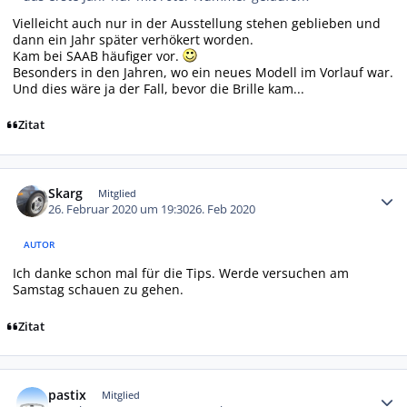
Vielleicht auch nur in der Ausstellung stehen geblieben und
dann ein Jahr später verhökert worden.
Kam bei SAAB häufiger vor.
Besonders in den Jahren, wo ein neues Modell im Vorlauf war.
Und dies wäre ja der Fall, bevor die Brille kam...
Zitat
Autor-Statistiken
Skarg
Mitglied
26. Februar 2020 um 19:30
26. Feb 2020
AUTOR
Ich danke schon mal für die Tips. Werde versuchen am
Samstag schauen zu gehen.
Zitat
Autor-Statistiken
pastix
Mitglied