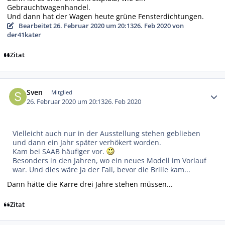
Gebrauchtwagenhandel.
Und dann hat der Wagen heute grüne Fensterdichtungen.
Bearbeitet
26. Februar 2020 um 20:13
26. Feb 2020
von
der41kater
Zitat
Autor-Statistiken
Sven
Mitglied
26. Februar 2020 um 20:13
26. Feb 2020
Vielleicht auch nur in der Ausstellung stehen geblieben
und dann ein Jahr später verhökert worden.
Kam bei SAAB häufiger vor.
Besonders in den Jahren, wo ein neues Modell im Vorlauf
war. Und dies wäre ja der Fall, bevor die Brille kam...
Dann hätte die Karre drei Jahre stehen müssen...
Zitat