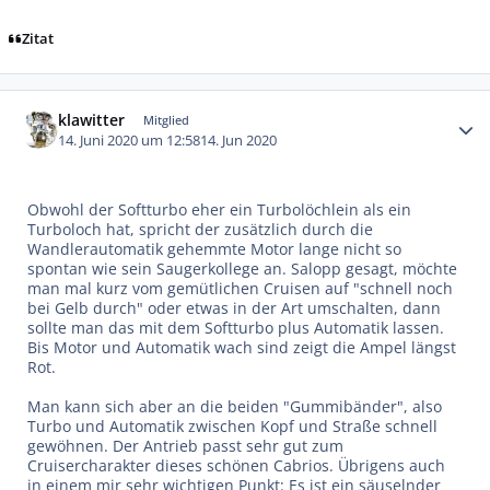
Zitat
Autor-Statistiken
klawitter
Mitglied
14. Juni 2020 um 12:58
14. Jun 2020
Obwohl der Softturbo eher ein Turbolöchlein als ein
Turboloch hat, spricht der zusätzlich durch die
Wandlerautomatik gehemmte Motor lange nicht so
spontan wie sein Saugerkollege an. Salopp gesagt, möchte
man mal kurz vom gemütlichen Cruisen auf "schnell noch
bei Gelb durch" oder etwas in der Art umschalten, dann
sollte man das mit dem Softturbo plus Automatik lassen.
Bis Motor und Automatik wach sind zeigt die Ampel längst
Rot.
Man kann sich aber an die beiden "Gummibänder", also
Turbo und Automatik zwischen Kopf und Straße schnell
gewöhnen. Der Antrieb passt sehr gut zum
Cruisercharakter dieses schönen Cabrios. Übrigens auch
in einem mir sehr wichtigen Punkt: Es ist ein säuselnder