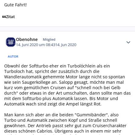
Gute Fahrt!
Zitat
Autor-Statistiken
Obenohne
Mitglied
14. Juni 2020 um 08:43
14. Jun 2020
AUTOR
Obwohl der Softturbo eher ein Turbolöchlein als ein
Turboloch hat, spricht der zusätzlich durch die
Wandlerautomatik gehemmte Motor lange nicht so spontan
wie sein Saugerkollege an. Salopp gesagt, möchte man mal
kurz vom gemütlichen Cruisen auf "schnell noch bei Gelb
durch" oder etwas in der Art umschalten, dann sollte man das
mit dem Softturbo plus Automatik lassen. Bis Motor und
Automatik wach sind zeigt die Ampel längst Rot.
Man kann sich aber an die beiden "Gummibänder", also
Turbo und Automatik zwischen Kopf und Straße schnell
gewöhnen. Der Antrieb passt sehr gut zum Cruisercharakter
dieses schönen Cabrios. Übrigens auch in einem mir sehr