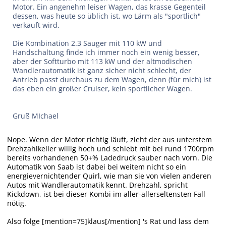
Motor. Ein angenehm leiser Wagen, das krasse Gegenteil
dessen, was heute so üblich ist, wo Lärm als "sportlich"
verkauft wird.
Die Kombination 2.3 Sauger mit 110 kW und
Handschaltung finde ich immer noch ein wenig besser,
aber der Softturbo mit 113 kW und der altmodischen
Wandlerautomatik ist ganz sicher nicht schlecht, der
Antrieb passt durchaus zu dem Wagen, denn (für mich) ist
das eben ein großer Cruiser, kein sportlicher Wagen.
Gruß MIchael
Nope. Wenn der Motor richtig läuft, zieht der aus unterstem
Drehzahlkeller willig hoch und schiebt mit bei rund 1700rpm
bereits vorhandenen 50+% Ladedruck sauber nach vorn. Die
Automatik von Saab ist dabei bei weitem nicht so ein
energievernichtender Quirl, wie man sie von vielen anderen
Autos mit Wandlerautomatik kennt. Drehzahl, spricht
Kickdown, ist bei dieser Kombi im aller-allerseltensten Fall
nötig.
Also folge [mention=75]klaus[/mention] 's Rat und lass dem