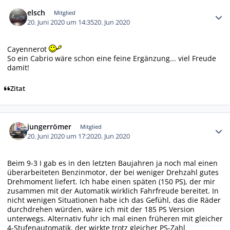
Autor-Statistiken
elsch
Mitglied
20. Juni 2020 um 14:35
20. Jun 2020
Cayennerot
So ein Cabrio wäre schon eine feine Ergänzung... viel Freude
damit!
Zitat
Autor-Statistiken
jungerrömer
Mitglied
20. Juni 2020 um 17:20
20. Jun 2020
Beim 9-3 I gab es in den letzten Baujahren ja noch mal einen
überarbeiteten Benzinmotor, der bei weniger Drehzahl gutes
Drehmoment liefert. Ich habe einen späten (150 PS), der mir
zusammen mit der Automatik wirklich Fahrfreude bereitet. In
nicht wenigen Situationen habe ich das Gefühl, das die Räder
durchdrehen würden, wäre ich mit der 185 PS Version
unterwegs. Alternativ fuhr ich mal einen früheren mit gleicher
4-Stufenautomatik, der wirkte trotz gleicher PS-Zahl