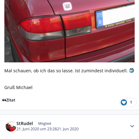
Mal schauen, ob ich das so lasse. Ist zumindest individuell.
Gruß Michael
Zitat
1
Autor-Statistiken
StRudel
Mitglied
21. Juni 2020 um 23:28
21. Jun 2020