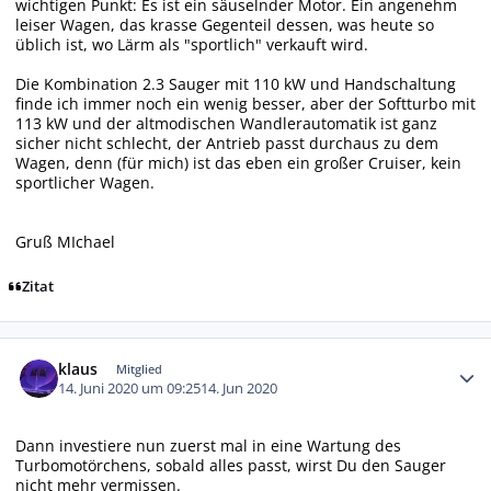
wichtigen Punkt: Es ist ein säuselnder Motor. Ein angenehm
leiser Wagen, das krasse Gegenteil dessen, was heute so
üblich ist, wo Lärm als "sportlich" verkauft wird.
Die Kombination 2.3 Sauger mit 110 kW und Handschaltung
finde ich immer noch ein wenig besser, aber der Softturbo mit
113 kW und der altmodischen Wandlerautomatik ist ganz
sicher nicht schlecht, der Antrieb passt durchaus zu dem
Wagen, denn (für mich) ist das eben ein großer Cruiser, kein
sportlicher Wagen.
Gruß MIchael
Zitat
Autor-Statistiken
klaus
Mitglied
14. Juni 2020 um 09:25
14. Jun 2020
Dann investiere nun zuerst mal in eine Wartung des
Turbomotörchens, sobald alles passt, wirst Du den Sauger
nicht mehr vermissen.