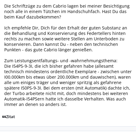
Die Schriftzüge zu dem Cabrio lagen bei meiner Besichtigung
noch alle in einem Tütchen im Handschuhfach. Hast Du das
beim Kauf dazubekommen?
Ich empfehle Dir, Dich für den Erhalt der guten Substanz an
die Behandlung und Konservierung des Federtellers hinten
rechts zu machen sowie weitere Stellen am Unterboden zu
konservieren. Dann kannst Du - neben den technischen
Punkten - das gute Cabrio länger genießen.
Zum Leistungsentfaltungs- und -wahrnehmungsthema:
Die I54PS-9-3I, die ich bisher gefahren habe (allesamt
technisch mindestens ordentliche Exemplare - zwischen unter
I00.000km bis etwas über 200.000km und dauwischen), waren
alle um einiges träger und weniger spritzig als gefahrene
spätere I50PS-9-3I. Bei dem ersten (mit Automatik) dachte ich,
der Turbo arbeitete nicht mit, doch mindestens bei weiteren
Automatik-I54PSern hatte ich dasselbe Verhalten. Was auch
immer an denen so anders ist.
Zitat
Autor-Statistiken