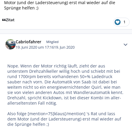
Motor (und der Ladersteuerung) erst mal wieder auf die
Sprünge helfen ;)
Zitat
1
Autor-Statistiken
Cabriofahrer
Mitglied
19. Juni 2020 um 17:16
19. Jun 2020
Nope. Wenn der Motor richtig läuft, zieht der aus
unterstem Drehzahlkeller willig hoch und schiebt mit bei
rund 1700rpm bereits vorhandenen 50+% Ladedruck
sauber nach vorn. Die Automatik von Saab ist dabei bei
weitem nicht so ein energievernichtender Quirl, wie man
sie von vielen anderen Autos mit Wandlerautomatik kennt.
Drehzahl, spricht Kickdown, ist bei dieser Kombi im aller-
allerseltensten Fall nötig.
Also folge [mention=75]klaus[/mention] 's Rat und lass
dem Motor (und der Ladersteuerung) erst mal wieder auf
die Sprünge helfen ;)