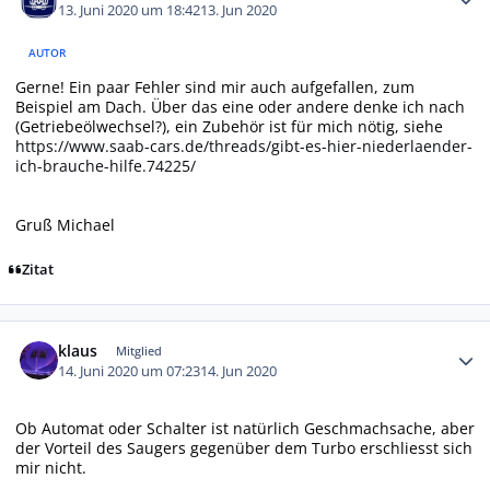
13. Juni 2020 um 18:42
13. Jun 2020
AUTOR
Gerne! Ein paar Fehler sind mir auch aufgefallen, zum
Beispiel am Dach. Über das eine oder andere denke ich nach
(Getriebeölwechsel?), ein Zubehör ist für mich nötig, siehe
https://www.saab-cars.de/threads/gibt-es-hier-niederlaender-
ich-brauche-hilfe.74225/
Gruß Michael
Zitat
Autor-Statistiken
klaus
Mitglied
14. Juni 2020 um 07:23
14. Jun 2020
Ob Automat oder Schalter ist natürlich Geschmachsache, aber
der Vorteil des Saugers gegenüber dem Turbo erschliesst sich
mir nicht.