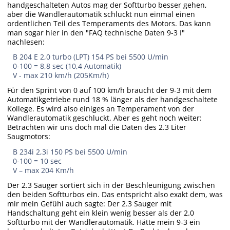
handgeschalteten Autos mag der Softturbo besser gehen,
aber die Wandlerautomatik schluckt nun einmal einen
ordentlichen Teil des Temperaments des Motors. Das kann
man sogar hier in den "FAQ technische Daten 9-3 I"
nachlesen:
B 204 E 2,0 turbo (LPT) 154 PS bei 5500 U/min
0-100 = 8,8 sec (10,4 Automatik)
V - max 210 km/h (205Km/h)
Für den Sprint von 0 auf 100 km/h braucht der 9-3 mit dem
Automatikgetriebe rund 18 % länger als der handgeschaltete
Kollege. Es wird also einiges an Temperament von der
Wandlerautomatik geschluckt. Aber es geht noch weiter:
Betrachten wir uns doch mal die Daten des 2.3 Liter
Saugmotors:
B 234i 2,3i 150 PS bei 5500 U/min
0-100 = 10 sec
V – max 204 Km/h
Der 2.3 Sauger sortiert sich in der Beschleunigung zwischen
den beiden Softturbos ein. Das entspricht also exakt dem, was
mir mein Gefühl auch sagte: Der 2.3 Sauger mit
Handschaltung geht ein klein wenig besser als der 2.0
Softturbo mit der Wandlerautomatik. Hätte mein 9-3 ein