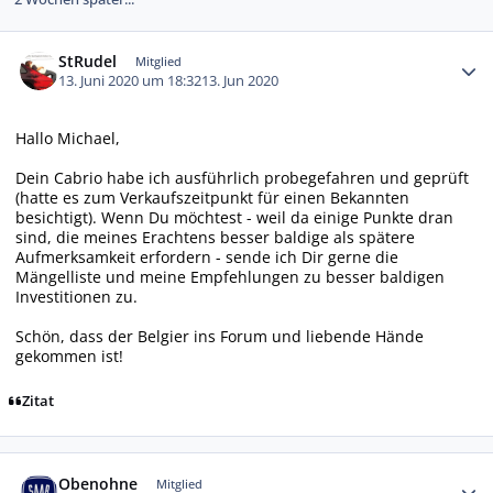
Autor-Statistiken
StRudel
Mitglied
13. Juni 2020 um 18:32
13. Jun 2020
Hallo Michael,
Dein Cabrio habe ich ausführlich probegefahren und geprüft
(hatte es zum Verkaufszeitpunkt für einen Bekannten
besichtigt). Wenn Du möchtest - weil da einige Punkte dran
sind, die meines Erachtens besser baldige als spätere
Aufmerksamkeit erfordern - sende ich Dir gerne die
Mängelliste und meine Empfehlungen zu besser baldigen
Investitionen zu.
Schön, dass der Belgier ins Forum und liebende Hände
gekommen ist!
Zitat
Autor-Statistiken
Obenohne
Mitglied