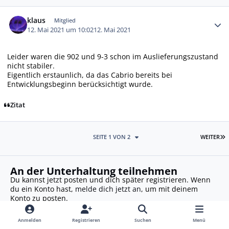
Autor-Statistiken
klaus
Mitglied
12. Mai 2021 um 10:02
12. Mai 2021
Leider waren die 902 und 9-3 schon im Auslieferungszustand
nicht stabiler.
Eigentlich erstaunlich, da das Cabrio bereits bei
Entwicklungsbeginn berücksichtigt wurde.
Zitat
L
SEITE 1 VON 2
WEITER
An der Unterhaltung teilnehmen
Du kannst jetzt posten und dich später registrieren. Wenn
du ein Konto hast,
melde dich jetzt an
, um mit deinem
Konto zu posten.
Anmelden
Registrieren
Suchen
Menü