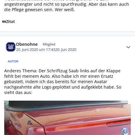
angestrengter und nicht so spurtfreudig. Aber das kann auch
die Pflege gewesen sein. Wer weiß.
Zitat
Autor-Statistiken
Obenohne
Mitglied
20. Juni 2020 um 17:43
20. Jun 2020
AUTOR
Anderes Thema: Der Schriftzug Saab links auf der Klappe
fehlt bei meinem Auto. Also habe ich mir einen Ersatz
gebastelt, indem ich das bereits für meinen Avatar
nachgeahmte alte Logo geplottet und aufgeklebt habe. So
sieht das aus: