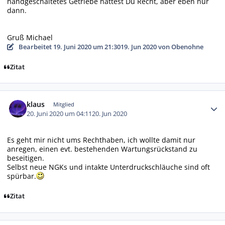
handgeschaltetes Getriebe hättest Du Recht, aber eben nur
dann.
Gruß Michael
Bearbeitet
19. Juni 2020 um 21:30
19. Jun 2020
von Obenohne
Zitat
Autor-Statistiken
klaus
Mitglied
20. Juni 2020 um 04:11
20. Jun 2020
Es geht mir nicht ums Rechthaben, ich wollte damit nur
anregen, einen evt. bestehenden Wartungsrückstand zu
beseitigen.
Selbst neue NGKs und intakte Unterdruckschläuche sind oft
spürbar.
Zitat
Autor-Statistiken