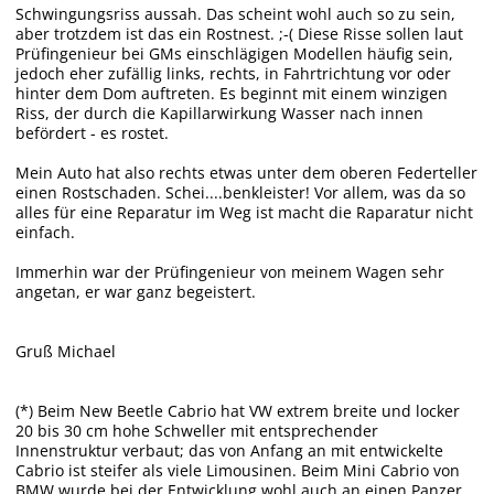
Schwingungsriss aussah. Das scheint wohl auch so zu sein,
aber trotzdem ist das ein Rostnest. ;-( Diese Risse sollen laut
Prüfingenieur bei GMs einschlägigen Modellen häufig sein,
jedoch eher zufällig links, rechts, in Fahrtrichtung vor oder
hinter dem Dom auftreten. Es beginnt mit einem winzigen
Riss, der durch die Kapillarwirkung Wasser nach innen
befördert - es rostet.
Mein Auto hat also rechts etwas unter dem oberen Federteller
einen Rostschaden. Schei....benkleister! Vor allem, was da so
alles für eine Reparatur im Weg ist macht die Raparatur nicht
einfach.
Immerhin war der Prüfingenieur von meinem Wagen sehr
angetan, er war ganz begeistert.
Gruß Michael
(*) Beim New Beetle Cabrio hat VW extrem breite und locker
20 bis 30 cm hohe Schweller mit entsprechender
Innenstruktur verbaut; das von Anfang an mit entwickelte
Cabrio ist steifer als viele Limousinen. Beim Mini Cabrio von
BMW wurde bei der Entwicklung wohl auch an einen Panzer