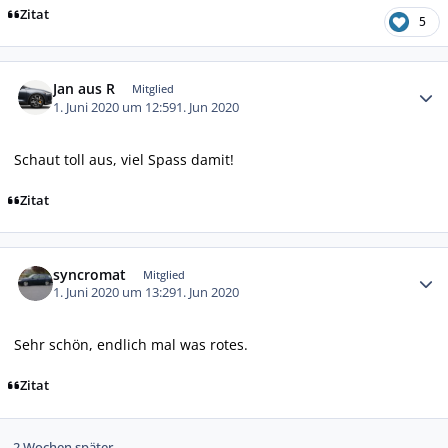
Zitat
5
Autor-Statistiken
Jan aus R
Mitglied
1. Juni 2020 um 12:59
1. Jun 2020
Schaut toll aus, viel Spass damit!
Zitat
Autor-Statistiken
syncromat
Mitglied
1. Juni 2020 um 13:29
1. Jun 2020
Sehr schön, endlich mal was rotes.
Zitat
2 Wochen später...