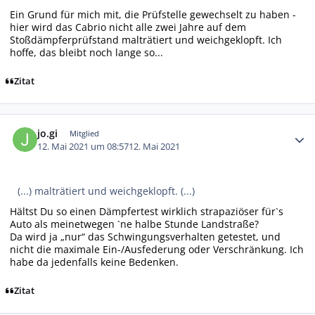
Ein Grund für mich mit, die Prüfstelle gewechselt zu haben -
hier wird das Cabrio nicht alle zwei Jahre auf dem
Stoßdämpferprüfstand malträtiert und weichgeklopft. Ich
hoffe, das bleibt noch lange so...
Zitat
Autor-Statistiken
jo.gi
Mitglied
12. Mai 2021 um 08:57
12. Mai 2021
(...) malträtiert und weichgeklopft. (...)
Hältst Du so einen Dämpfertest wirklich strapaziöser für`s
Auto als meinetwegen `ne halbe Stunde Landstraße?
Da wird ja „nur“ das Schwingungsverhalten getestet, und
nicht die maximale Ein-/Ausfederung oder Verschränkung. Ich
habe da jedenfalls keine Bedenken.
Zitat