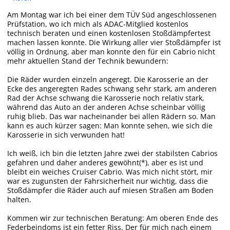
Am Montag war ich bei einer dem TÜV Süd angeschlossenen
Prüfstation, wo ich mich als ADAC-Mitglied kostenlos
technisch beraten und einen kostenlosen Stoßdämpfertest
machen lassen konnte. Die Wirkung aller vier Stoßdämpfer ist
völlig in Ordnung, aber man konnte den für ein Cabrio nicht
mehr aktuellen Stand der Technik bewundern:
Die Räder wurden einzeln angeregt. Die Karosserie an der
Ecke des angeregten Rades schwang sehr stark, am anderen
Rad der Achse schwang die Karosserie noch relativ stark,
während das Auto an der anderen Achse scheinbar völlig
ruhig blieb. Das war nacheinander bei allen Rädern so. Man
kann es auch kürzer sagen: Man konnte sehen, wie sich die
Karosserie in sich verwunden hat!
Ich weiß, ich bin die letzten Jahre zwei der stabilsten Cabrios
gefahren und daher anderes gewöhnt(*), aber es ist und
bleibt ein weiches Cruiser Cabrio. Was mich nicht stört, mir
war es zugunsten der Fahrsicherheit nur wichtig, dass die
Stoßdämpfer die Räder auch auf miesen Straßen am Boden
halten.
Kommen wir zur technischen Beratung: Am oberen Ende des
Federbeindoms ist ein fetter Riss. Der für mich nach einem