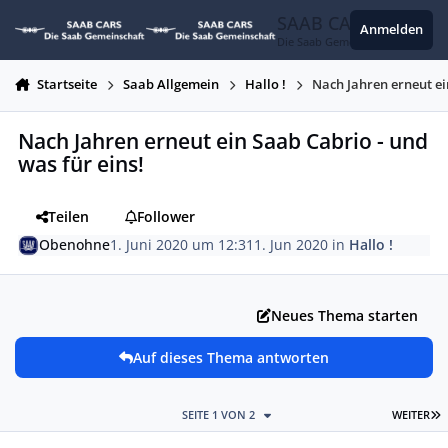
Zum Inhalt springen
SAAB CARS
Anmelden
Die Saab Gemeinschaft
Startseite
Saab Allgemein
Hallo !
Nach Jahren erneut ei
Nach Jahren erneut ein Saab Cabrio - und
was für eins!
Teilen
Follower
Obenohne
1. Juni 2020 um 12:31
1. Jun 2020
in
Hallo !
Neues Thema starten
Auf dieses Thema antworten
L
SEITE 1 VON 2
WEITER
Autor-Statistiken