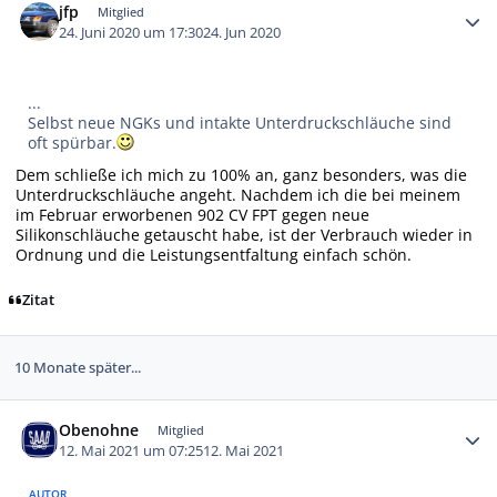
jfp
Mitglied
24. Juni 2020 um 17:30
24. Jun 2020
...
Selbst neue NGKs und intakte Unterdruckschläuche sind
oft spürbar.
Dem schließe ich mich zu 100% an, ganz besonders, was die
Unterdruckschläuche angeht. Nachdem ich die bei meinem
im Februar erworbenen 902 CV FPT gegen neue
Silikonschläuche getauscht habe, ist der Verbrauch wieder in
Ordnung und die Leistungsentfaltung einfach schön.
Zitat
10 Monate später...
Autor-Statistiken
Obenohne
Mitglied
12. Mai 2021 um 07:25
12. Mai 2021
AUTOR