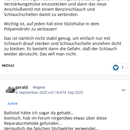
Verstärkungshülse einzustecken und dann das neue
Anschlußventil mit einem Benzinschlauch und
Schlauchschellen damit zu verbinden.
Wichtig ist, auf jeden Fall eine Stützhülse in dem
Polyamidrohr zu verbauen!
Das ist nämlich nicht stabil genug, um einfach nur mit
Schlauch drauf stecken und Schlauchschelle anziehen dicht
zu bleiben. Es besteht dann die Gefahr, daß der Schlauch
wieder abrutscht. Das will man nicht.
Zitat
1
Autor-Statistiken
gerald
Mitglied
4. September 2025 um 16:47
4. Sep 2025
AUTOR
Ballistol hätte ich sogar da gehabt...
Komisch, hab im Forum nirgendwo etwas über diese
Reparaturmetode gefunden...
Vermutlich die falschen Stichwörter verwendet...