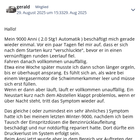
Autor-Statistiken
gerald
Mitglied
29. August 2025 um 15:33
29. Aug 2025
Hallo!
Mein 9000 Anni ( 2.0 Stg1 Automatik ) beschäftigt mich gerade
wieder einmal. Vor ein paar Tagen fiel mir auf, dass er sich
nach dem Starten kurz "verschluckte", bevor er in einen
vernünftigen runden Leerlauf fiel.
Fahren danach vollkommen unauffällig.
Etwa eine Woche später musste ich dann schon länger orgeln,
bis er überhaupt ansprang. Es fühlt sich an, als wäre bei
einem Vergasermotor die Schwimmerkammer leer und müsse
sich erst füllen.
Wenn er dann aber läuft, läuft er vollkommen unauffällig. Ein
Neustart kurz nach dem Abstellen klappt problemlos, wenn er
über Nacht steht, tritt das Symptom wieder auf.
Das gleiche ( oder zumindest ein sehr ähnliches ) Symptom
hatte ich bei meinem letzten Winter-9000, nachdem ich beim
Tausch der Einspritzdüsen die Benzinrücklaufleitung
beschädigt und nur notdürftig repariert hatte. Dort dürfte ein
Druckverlust im System erfolgt sein.
Beim Anni jetzt wurde aber in dem Bereich vor Auftreten der