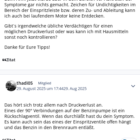
Symptome gar nichts gemacht. Zeichen für Undichtigkeiten im
Bereich der Einspritzleiste bzw. deren Zu- und Ableitung kann
ich auch bei laufendem Motor keine Entdecken.
Gibt´s irgendwelche übliche Verdächtigen für einen
möglichen Druckverlust oder was kann ich mit Hausmitteln
sonst noch kontrollieren?
Danke für Eure Tipps!
Zitat
Autor-Statistiken
thadi05
Mitglied
29. August 2025 um 17:44
29. Aug 2025
Das hört sich trotz allem nach Druckverlust an.
Eines der 90° Verbindungen auf der Benzinpumpe ist ein
Rückschlagventil. Wenn das durchläßt hast du dein Symptom.
Es kann auch sein das eines der Einspritzventile offen hängt
und das Benzin in den Brennraum entläßt.