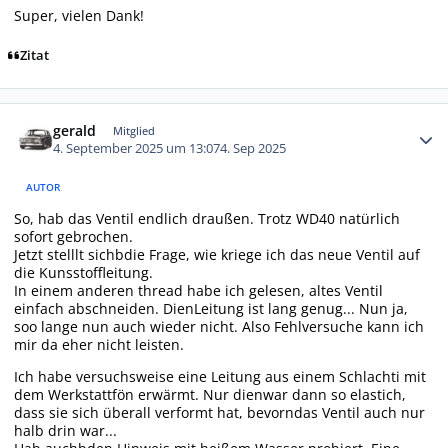
Super, vielen Dank!
Zitat
Autor-Statistiken
gerald
Mitglied
4. September 2025 um 13:07
4. Sep 2025
AUTOR
So, hab das Ventil endlich draußen. Trotz WD40 natürlich
sofort gebrochen.
Jetzt stelllt sichbdie Frage, wie kriege ich das neue Ventil auf
die Kunsstoffleitung.
In einem anderen thread habe ich gelesen, altes Ventil
einfach abschneiden. DienLeitung ist lang genug... Nun ja,
soo lange nun auch wieder nicht. Also Fehlversuche kann ich
mir da eher nicht leisten.
Ich habe versuchsweise eine Leitung aus einem Schlachti mit
dem Werkstattfön erwärmt. Nur dienwar dann so elastich,
dass sie sich überall verformt hat, bevorndas Ventil auch nur
halb drin war...