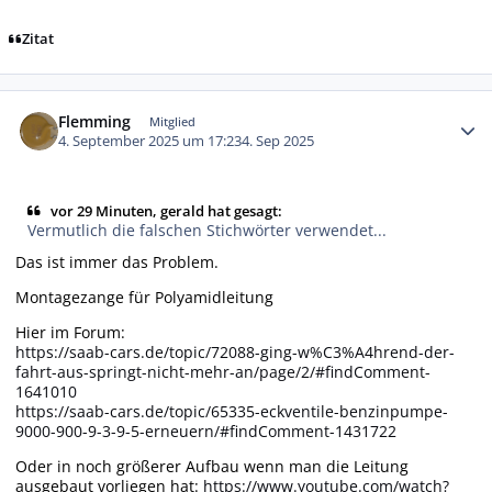
Zitat
Autor-Statistiken
Flemming
Mitglied
4. September 2025 um 17:23
4. Sep 2025
vor 29 Minuten, gerald hat gesagt:
Vermutlich die falschen Stichwörter verwendet...
Das ist immer das Problem.
Montagezange für Polyamidleitung
Hier im Forum:
https://saab-cars.de/topic/72088-ging-w%C3%A4hrend-der-
fahrt-aus-springt-nicht-mehr-an/page/2/#findComment-
1641010
https://saab-cars.de/topic/65335-eckventile-benzinpumpe-
9000-900-9-3-9-5-erneuern/#findComment-1431722
Oder in noch größerer Aufbau wenn man die Leitung
ausgebaut vorliegen hat:
https://www.youtube.com/watch?