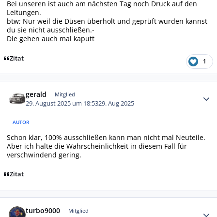
Bei unseren ist auch am nächsten Tag noch Druck auf den
Leitungen.
btw; Nur weil die Düsen überholt und geprüft wurden kannst
du sie nicht ausschließen.-
Die gehen auch mal kaputt
Zitat
1
Autor-Statistiken
gerald
Mitglied
29. August 2025 um 18:53
29. Aug 2025
AUTOR
Schon klar, 100% ausschließen kann man nicht mal Neuteile.
Aber ich halte die Wahrscheinlichkeit in diesem Fall für
verschwindend gering.
Zitat
Autor-Statistiken
turbo9000
Mitglied