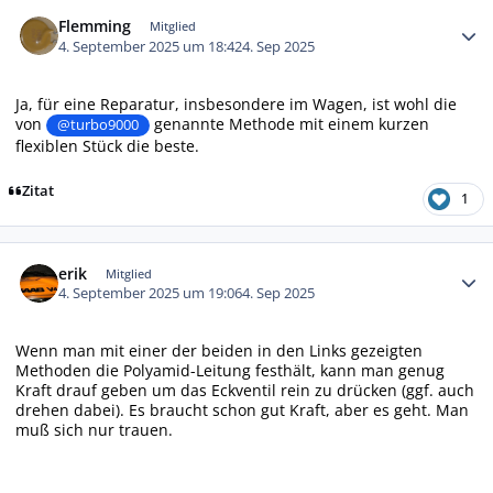
Autor-Statistiken
Flemming
Mitglied
4. September 2025 um 18:42
4. Sep 2025
Ja, für eine Reparatur, insbesondere im Wagen, ist wohl die
von
genannte Methode mit einem kurzen
@turbo9000
flexiblen Stück die beste.
Zitat
1
Autor-Statistiken
erik
Mitglied
4. September 2025 um 19:06
4. Sep 2025
Wenn man mit einer der beiden in den Links gezeigten
Methoden die Polyamid-Leitung festhält, kann man genug
Kraft drauf geben um das Eckventil rein zu drücken (ggf. auch
drehen dabei). Es braucht schon gut Kraft, aber es geht. Man
muß sich nur trauen.