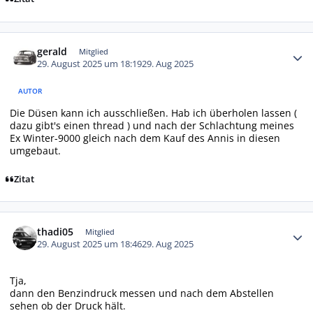
Autor-Statistiken
gerald
Mitglied
29. August 2025 um 18:19
29. Aug 2025
AUTOR
Die Düsen kann ich ausschließen. Hab ich überholen lassen (
dazu gibt's einen thread ) und nach der Schlachtung meines
Ex Winter-9000 gleich nach dem Kauf des Annis in diesen
umgebaut.
Zitat
Autor-Statistiken
thadi05
Mitglied
29. August 2025 um 18:46
29. Aug 2025
Tja,
dann den Benzindruck messen und nach dem Abstellen
sehen ob der Druck hält.