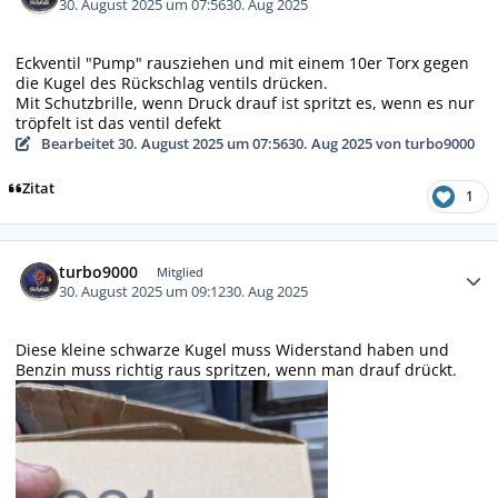
30. August 2025 um 07:56
30. Aug 2025
Eckventil "Pump" rausziehen und mit einem 10er Torx gegen
die Kugel des Rückschlag ventils drücken.
Mit Schutzbrille, wenn Druck drauf ist spritzt es, wenn es nur
tröpfelt ist das ventil defekt
Bearbeitet
30. August 2025 um 07:56
30. Aug 2025
von turbo9000
Zitat
1
Autor-Statistiken
turbo9000
Mitglied
30. August 2025 um 09:12
30. Aug 2025
Diese kleine schwarze Kugel muss Widerstand haben und
Benzin muss richtig raus spritzen, wenn man drauf drückt.