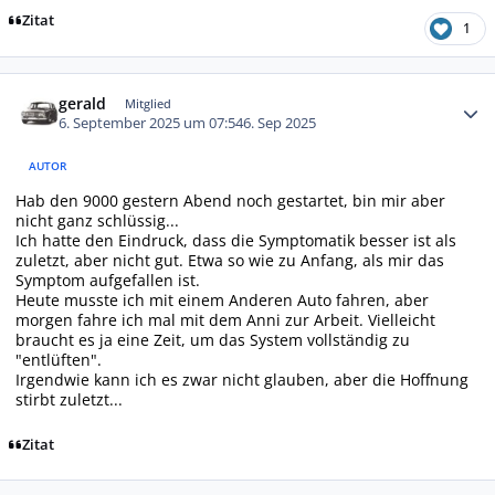
Zitat
1
Autor-Statistiken
gerald
Mitglied
6. September 2025 um 07:54
6. Sep 2025
AUTOR
Hab den 9000 gestern Abend noch gestartet, bin mir aber
nicht ganz schlüssig...
Ich hatte den Eindruck, dass die Symptomatik besser ist als
zuletzt, aber nicht gut. Etwa so wie zu Anfang, als mir das
Symptom aufgefallen ist.
Heute musste ich mit einem Anderen Auto fahren, aber
morgen fahre ich mal mit dem Anni zur Arbeit. Vielleicht
braucht es ja eine Zeit, um das System vollständig zu
"entlüften".
Irgendwie kann ich es zwar nicht glauben, aber die Hoffnung
stirbt zuletzt...
Zitat