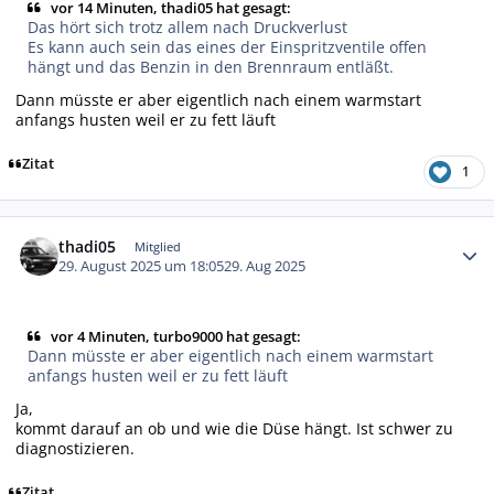
vor 14 Minuten, thadi05 hat gesagt:
Das hört sich trotz allem nach Druckverlust
Es kann auch sein das eines der Einspritzventile offen
hängt und das Benzin in den Brennraum entläßt.
Dann müsste er aber eigentlich nach einem warmstart
anfangs husten weil er zu fett läuft
Zitat
1
Autor-Statistiken
thadi05
Mitglied
29. August 2025 um 18:05
29. Aug 2025
vor 4 Minuten, turbo9000 hat gesagt:
Dann müsste er aber eigentlich nach einem warmstart
anfangs husten weil er zu fett läuft
Ja,
kommt darauf an ob und wie die Düse hängt. Ist schwer zu
diagnostizieren.
Zitat