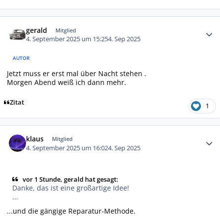
Autor-Statistiken
gerald
Mitglied
4. September 2025 um 15:25
4. Sep 2025
AUTOR
Jetzt muss er erst mal über Nacht stehen .
Morgen Abend weiß ich dann mehr.
Zitat
1
Autor-Statistiken
klaus
Mitglied
4. September 2025 um 16:02
4. Sep 2025
vor 1 Stunde, gerald hat gesagt:
Danke, das ist eine großartige Idee!
...
...und die gängige Reparatur-Methode.