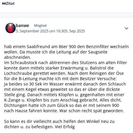
Zitat
Autor-Statistiken
banwe
Mitglied
5. September 2025 um 16:30
5. Sep 2025
hab einem Saabfreund am 86er 900 den Benzinfilter wechseln
wollen. Da musste ich die Leitung auf der Saugseite
abschneiden.
Im Schraubstock nach abtrennen des Stutzens am alten Filter
konnte dann mittels starker Erwärmung u. Balistrol die
Lochschraube gerettet werden. Nach dem Reinigen der Öse
für die B-Leitung machte ich mit dem Besitzer Versuche:
Ja beides so 30 Sek im Wasser erwärmt danach den Schlauch
mit einem Kegel etwas geweitet so das er über die dickste
Stelle ging. Danach mittels Klopfen u. gegenhalten mit einer
K-Zange u. Klopfen bis zum Anschlag gebracht. Alles dicht,
Dichtungen hatte ich zum Glück so das er mit seinem 900
nach Hause fahren konnte. War schon recht spät geworden.
So kann es dir vielleicht auch helfen den Winkel neu zu
dichten u. zu befestigen. Viel Erfolg