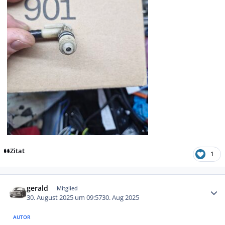
Zitat
1
Autor-Statistiken
gerald
Mitglied
30. August 2025 um 09:57
30. Aug 2025
AUTOR