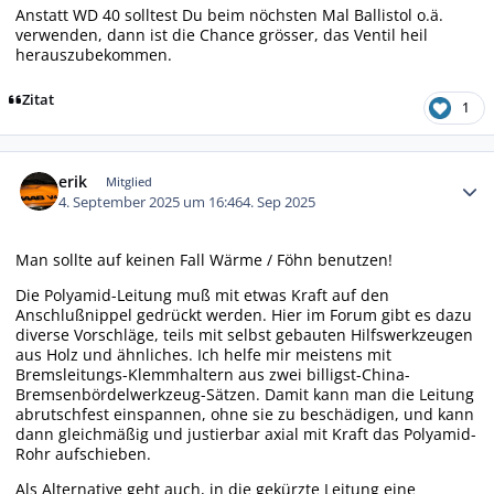
Anstatt WD 40 solltest Du beim nöchsten Mal Ballistol o.ä.
verwenden, dann ist die Chance grösser, das Ventil heil
herauszubekommen.
Zitat
1
Autor-Statistiken
erik
Mitglied
4. September 2025 um 16:46
4. Sep 2025
Man sollte auf keinen Fall Wärme / Föhn benutzen!
Die Polyamid-Leitung muß mit etwas Kraft auf den
Anschlußnippel gedrückt werden. Hier im Forum gibt es dazu
diverse Vorschläge, teils mit selbst gebauten Hilfswerkzeugen
aus Holz und ähnliches. Ich helfe mir meistens mit
Bremsleitungs-Klemmhaltern aus zwei billigst-China-
Bremsenbördelwerkzeug-Sätzen. Damit kann man die Leitung
abrutschfest einspannen, ohne sie zu beschädigen, und kann
dann gleichmäßig und justierbar axial mit Kraft das Polyamid-
Rohr aufschieben.
Als Alternative geht auch, in die gekürzte Leitung eine