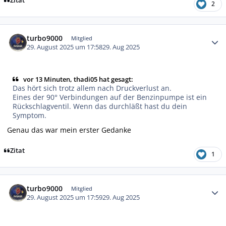
Zitat
2
Autor-Statistiken
turbo9000
Mitglied
29. August 2025 um 17:58
29. Aug 2025
vor 13 Minuten, thadi05 hat gesagt:
Das hört sich trotz allem nach Druckverlust an.
Eines der 90° Verbindungen auf der Benzinpumpe ist ein
Rückschlagventil. Wenn das durchläßt hast du dein
Symptom.
Genau das war mein erster Gedanke
Zitat
1
Autor-Statistiken
turbo9000
Mitglied
29. August 2025 um 17:59
29. Aug 2025