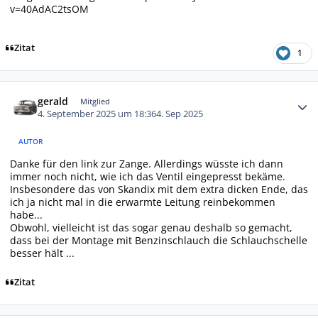
v=40AdAC2tsOM
Zitat
1
Autor-Statistiken
gerald
Mitglied
4. September 2025 um 18:36
4. Sep 2025
AUTOR
Danke für den link zur Zange. Allerdings wüsste ich dann
immer noch nicht, wie ich das Ventil eingepresst bekäme.
Insbesondere das von Skandix mit dem extra dicken Ende, das
ich ja nicht mal in die erwarmte Leitung reinbekommen
habe...
Obwohl, vielleicht ist das sogar genau deshalb so gemacht,
dass bei der Montage mit Benzinschlauch die Schlauchschelle
besser hält ...
Zitat