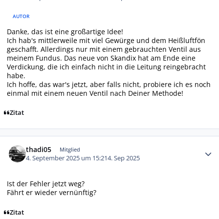
AUTOR
Danke, das ist eine großartige Idee!
Ich hab's mittlerweile mit viel Gewürge und dem Heißluftfön
geschafft. Allerdings nur mit einem gebrauchten Ventil aus
meinem Fundus. Das neue von Skandix hat am Ende eine
Verdickung, die ich einfach nicht in die Leitung reingebracht
habe.
Ich hoffe, das war's jetzt, aber falls nicht, probiere ich es noch
einmal mit einem neuen Ventil nach Deiner Methode!
Zitat
Autor-Statistiken
thadi05
Mitglied
4. September 2025 um 15:21
4. Sep 2025
Ist der Fehler jetzt weg?
Fährt er wieder vernünftig?
Zitat