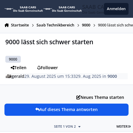
Zum Inhalt springen
SAAB CARS
Anmelden
Die Saab Gemeinschaft
Startseite
Saab Technikbereich
9000
9000 lässt sich sch
9000 lässt sich schwer starten
9000
Teilen
Follower
gerald
29. August 2025 um 15:33
29. Aug 2025
in
9000
Neues Thema starten
Auf dieses Thema antworten
L
SEITE 1 VON 2
WEITER