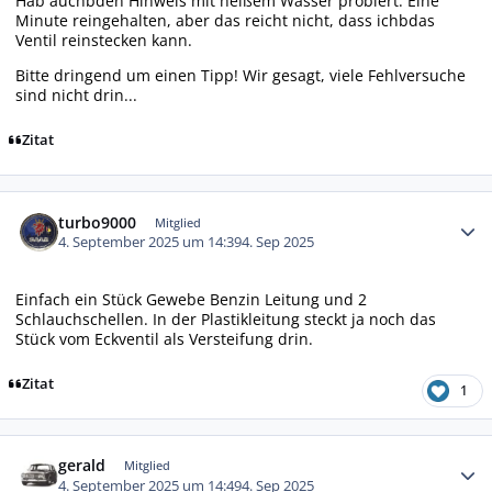
Hab auchbden Hinweis mit heißem Wasser probiert. Eine
Minute reingehalten, aber das reicht nicht, dass ichbdas
Ventil reinstecken kann.
Bitte dringend um einen Tipp! Wir gesagt, viele Fehlversuche
sind nicht drin...
Zitat
Autor-Statistiken
turbo9000
Mitglied
4. September 2025 um 14:39
4. Sep 2025
Einfach ein Stück Gewebe Benzin Leitung und 2
Schlauchschellen. In der Plastikleitung steckt ja noch das
Stück vom Eckventil als Versteifung drin.
Zitat
1
Autor-Statistiken
gerald
Mitglied
4. September 2025 um 14:49
4. Sep 2025