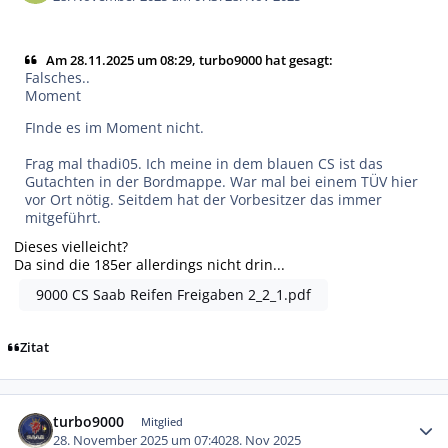
Am 28.11.2025 um 08:29, turbo9000 hat gesagt:
Falsches..
Moment
FInde es im Moment nicht.
Frag mal thadi05. Ich meine in dem blauen CS ist das
Gutachten in der Bordmappe. War mal bei einem TÜV hier
vor Ort nötig. Seitdem hat der Vorbesitzer das immer
mitgeführt.
Dieses vielleicht?
Da sind die 185er allerdings nicht drin...
9000 CS Saab Reifen Freigaben 2_2_1.pdf
Zitat
Autor-Statistiken
turbo9000
Mitglied
28. November 2025 um 07:40
28. Nov 2025