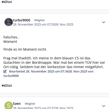
Zitat
Autor-Statistiken
turbo9000
Mitglied
28. November 2025 um 07:29
28. Nov 2025
Falsches..
Moment
FInde es im Moment nicht.
Frag mal thadi05. Ich meine in dem blauen CS ist das
Gutachten in der Bordmappe. War mal bei einem TÜV hier vor
Ort nötig. Seitdem hat der Vorbesitzer das immer mitgeführt.
Bearbeitet
28. November 2025 um 07:34
28. Nov 2025
von
turbo9000
Zitat
Autor-Statistiken
Sven
Mitglied
28. November 2025 um 07:37
28. Nov 2025