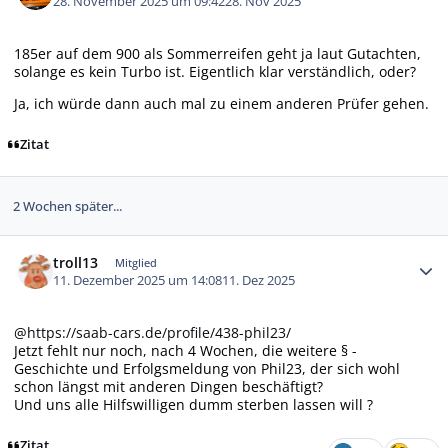
28. November 2025 um 09:42
28. Nov 2025
185er auf dem 900 als Sommerreifen geht ja laut Gutachten,
solange es kein Turbo ist. Eigentlich klar verständlich, oder?
Ja, ich würde dann auch mal zu einem anderen Prüfer gehen.
Zitat
2 Wochen später...
Autor-Statistiken
troll13
Mitglied
11. Dezember 2025 um 14:08
11. Dez 2025
@
https://saab-cars.de/profile/438-phil23/
Jetzt fehlt nur noch, nach 4 Wochen, die weitere § -
Geschichte und Erfolgsmeldung von Phil23, der sich wohl
schon längst mit anderen Dingen beschäftigt?
Und uns alle Hilfswilligen dumm sterben lassen will ?
Zitat