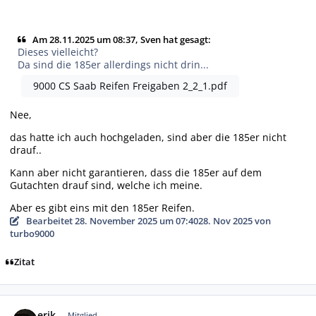
Am 28.11.2025 um 08:37, Sven hat gesagt:
Dieses vielleicht?
Da sind die 185er allerdings nicht drin...
9000 CS Saab Reifen Freigaben 2_2_1.pdf
Nee,
das hatte ich auch hochgeladen, sind aber die 185er nicht
drauf..
Kann aber nicht garantieren, dass die 185er auf dem
Gutachten drauf sind, welche ich meine.
Aber es gibt eins mit den 185er Reifen.
Bearbeitet
28. November 2025 um 07:40
28. Nov 2025
von
turbo9000
Zitat
Autor-Statistiken
erik
Mitglied