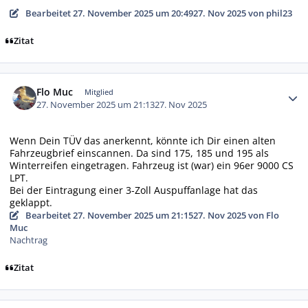
Bearbeitet
27. November 2025 um 20:49
27. Nov 2025
von phil23
Zitat
Autor-Statistiken
Flo Muc
Mitglied
27. November 2025 um 21:13
27. Nov 2025
Wenn Dein TÜV das anerkennt, könnte ich Dir einen alten
Fahrzeugbrief einscannen. Da sind 175, 185 und 195 als
Winterreifen eingetragen. Fahrzeug ist (war) ein 96er 9000 CS
LPT.
Bei der Eintragung einer 3-Zoll Auspuffanlage hat das
geklappt.
Bearbeitet
27. November 2025 um 21:15
27. Nov 2025
von Flo
Muc
Nachtrag
Zitat
Autor-Statistiken