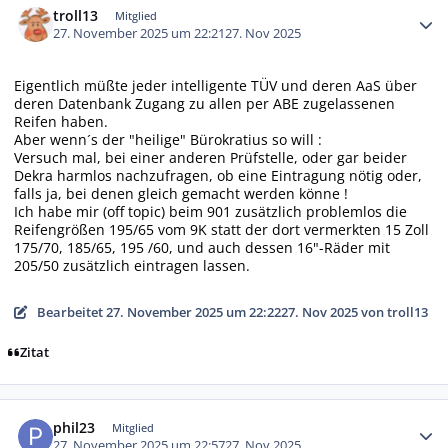
troll13
Mitglied
27. November 2025 um 22:21
27. Nov 2025
Eigentlich müßte jeder intelligente TÜV und deren AaS über
deren Datenbank Zugang zu allen per ABE zugelassenen
Reifen haben.
Aber wenn´s der "heilige" Bürokratius so will :
Versuch mal, bei einer anderen Prüfstelle, oder gar beider
Dekra harmlos nachzufragen, ob eine Eintragung nötig oder,
falls ja, bei denen gleich gemacht werden könne !
Ich habe mir (off topic) beim 901 zusätzlich problemlos die
Reifengrößen 195/65 vom 9K statt der dort vermerkten 15 Zoll
175/70, 185/65, 195 /60, und auch dessen 16"-Räder mit
205/50 zusätzlich eintragen lassen.
Bearbeitet
27. November 2025 um 22:22
27. Nov 2025
von troll13
Zitat
Autor-Statistiken
phil23
Mitglied
27. November 2025 um 22:57
27. Nov 2025