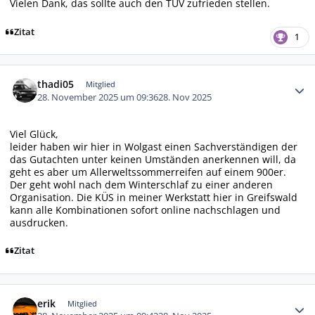
Vielen Dank, das sollte auch den TÜV zufrieden stellen.
Zitat
1
Autor-Statistiken
thadi05
Mitglied
28. November 2025 um 09:36
28. Nov 2025
Viel Glück,
leider haben wir hier in Wolgast einen Sachverständigen der
das Gutachten unter keinen Umständen anerkennen will, da
geht es aber um Allerweltssommerreifen auf einem 900er.
Der geht wohl nach dem Winterschlaf zu einer anderen
Organisation. Die KÜS in meiner Werkstatt hier in Greifswald
kann alle Kombinationen sofort online nachschlagen und
ausdrucken.
Zitat
Autor-Statistiken
erik
Mitglied