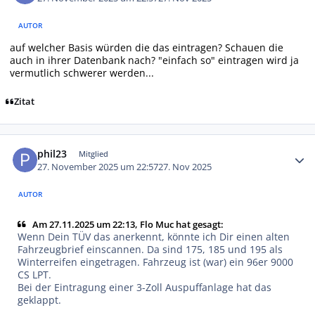
AUTOR
auf welcher Basis würden die das eintragen? Schauen die
auch in ihrer Datenbank nach? "einfach so" eintragen wird ja
vermutlich schwerer werden...
Zitat
Autor-Statistiken
phil23
Mitglied
27. November 2025 um 22:57
27. Nov 2025
AUTOR
Am 27.11.2025 um 22:13, Flo Muc hat gesagt:
Wenn Dein TÜV das anerkennt, könnte ich Dir einen alten
Fahrzeugbrief einscannen. Da sind 175, 185 und 195 als
Winterreifen eingetragen. Fahrzeug ist (war) ein 96er 9000
CS LPT.
Bei der Eintragung einer 3-Zoll Auspuffanlage hat das
geklappt.