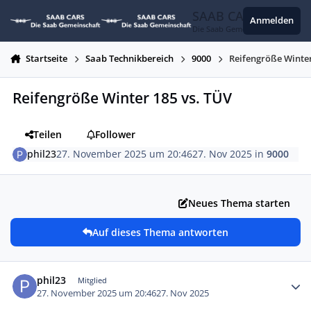
Zum Inhalt springen
SAAB CARS
Anmelden
Die Saab Gemeinschaft
Startseite
Saab Technikbereich
9000
Reifengröße Winter
Reifengröße Winter 185 vs. TÜV
Teilen
Follower
phil23
27. November 2025 um 20:46
27. Nov 2025
in
9000
Neues Thema starten
Auf dieses Thema antworten
Autor-Statistiken
phil23
Mitglied
27. November 2025 um 20:46
27. Nov 2025