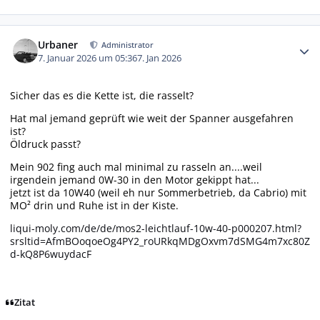
Autor-Statistiken
Urbaner
Administrator
7. Januar 2026 um 05:36
7. Jan 2026
Sicher das es die Kette ist, die rasselt?
Hat mal jemand geprüft wie weit der Spanner ausgefahren
ist?
Öldruck passt?
Mein 902 fing auch mal minimal zu rasseln an....weil
irgendein jemand 0W-30 in den Motor gekippt hat...
jetzt ist da 10W40 (weil eh nur Sommerbetrieb, da Cabrio) mit
MO² drin und Ruhe ist in der Kiste.
liqui-moly.com/de/de/mos2-leichtlauf-10w-40-p000207.html?
srsltid=AfmBOoqoeOg4PY2_roURkqMDgOxvm7dSMG4m7xc80Z
d-kQ8P6wuydacF
Zitat