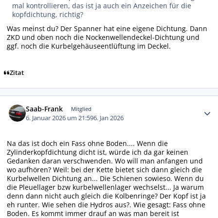
mal kontrollieren, das ist ja auch ein Anzeichen für die
kopfdichtung, richtig?
Was meinst du? Der Spanner hat eine eigene Dichtung. Dann
ZKD und oben noch die Nockenwellendeckel-Dichtung und
ggf. noch die Kurbelgehäuseentlüftung im Deckel.
Zitat
Autor-Statistiken
Saab-Frank
Mitglied
6. Januar 2026 um 21:59
6. Jan 2026
Na das ist doch ein Fass ohne Boden.... Wenn die
Zylinderkopfdichtung dicht ist, würde ich da gar keinen
Gedanken daran verschwenden. Wo will man anfangen und
wo aufhören? Weil: bei der Kette bietet sich dann gleich die
Kurbelwellen Dichtung an... Die Schienen sowieso. Wenn du
die Pleuellager bzw kurbelwellenlager wechselst... Ja warum
denn dann nicht auch gleich die Kolbenringe? Der Kopf ist ja
eh runter. Wie sehen die Hydros aus?. Wie gesagt: Fass ohne
Boden. Es kommt immer drauf an was man bereit ist