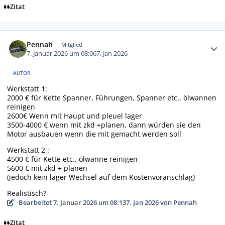
Zitat
Autor-Statistiken
Pennah
Mitglied
7. Januar 2026 um 08:06
7. Jan 2026
AUTOR
Werkstatt 1:
2000 € für Kette Spanner, Führungen, Spanner etc., ölwannen
reinigen
2600€ Wenn mit Haupt und pleuel lager
3500-4000 € wenn mit zkd +planen, dann würden sie den
Motor ausbauen wenn die mit gemacht werden soll
Werkstatt 2 :
4500 € für Kette etc., ölwanne reinigen
5600 € mit zkd + planen
(jedoch kein lager Wechsel auf dem Kostenvoranschlag)
Realistisch?
Bearbeitet
7. Januar 2026 um 08:13
7. Jan 2026
von Pennah
Zitat