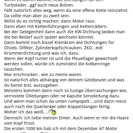
Turbolader...ggf auch neue Bolzen.
Fällt natürlich alles weg, wenn du eine offene Kette reinziehst.
Da sollte man aber zu zweit sein.
Willst du es richtig machen: dann Motor raus.
Dann eben mit Kettenführungen und Kettenrädern.
Bei der Gelegenheit dann auch die KW Dichtung (wobei man
die bei Bedarf auch später wechseln könnte)
Dann kommt noch bissel Kleinkram wie Dichtungen für
Ölsieb, Ölfilter, Zylinderkopfschrauben, ZKD , evtl
Krümmerdichtung und was ich, dazu.
Wenn der Kopf runter ist und die Pleuellager gewechselt
werden sollen, würde ich zumindest die Kolbenringe
tauschen.
War erschrocken , wie zu meine waren.
Ist natürlich alles abhängig von deinem Geldbeutel und was
du bereit bist, auszugeben.
Meistens kommen dann noch so lustige Überraschungen wie,
verrostete Ölleitungen oder ne kaputte Servoleitung dazu.
Und wenn man schon da unten rumpopelt....sind dann meist
auch noch die Querlenker oder Koppelstangen fertig.
Woher ich das weiß....?
Dennoch: ich liebe meinen Eimer. Auch wenn er mir die Haare
vom Kopf frisst.
Die ersten 1000 km hab ich mit dem Dezember AT Motor