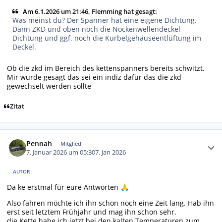
Am 6.1.2026 um 21:46, Flemming hat gesagt:
Was meinst du? Der Spanner hat eine eigene Dichtung.
Dann ZKD und oben noch die Nockenwellendeckel-
Dichtung und ggf. noch die Kurbelgehäuseentlüftung im
Deckel.
Ob die zkd im Bereich des kettenspanners bereits schwitzt.
Mir wurde gesagt das sei ein indiz dafür das die zkd
gewechselt werden sollte
Zitat
Autor-Statistiken
Pennah
Mitglied
7. Januar 2026 um 05:30
7. Jan 2026
AUTOR
Da ke erstmal für eure Antworten
🙏
Also fahren möchte ich ihn schon noch eine Zeit lang. Hab ihn
erst seit letztem Frühjahr und mag ihn schon sehr.
die Kette habe ich jetzt bei den kalten Temperaturen zum