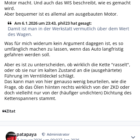
Motor macht. Und auch das WIS beschreibt, wie es gemacht
wird.
Aber bequemer ist es allemal am ausgebauten Motor.
Am 6.1.2026 um 23:43, phil23 hat gesagt:
Damit ist man in der Werkstatt vermutlich über dem Wert
des Wagen.
Was für mich widerum kein Argument dagegen ist, es so
umfänglich machen zu lassen, wenn das Auto langfristig
gefahren werden soll.
Aber es ist zu unterscheiden, ob wirklich die Kette "rasselt",
oder ob sie nur im kalten Zustand an die (ausgehärtete)
Führung im Verntildeckel schlägt.
Das kann man von hier genauso wenig beurteilen, wie die
Frage, ob das Ölen hiinten rechts wirklich von der ZKD oder
doch vielleiht nur von der (häufiger undichten) Dichtung des
Kettenspanners stammt.
Zitat
Autor-Statistiken
patapaya
Administrator