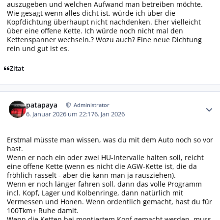
auszugeben und welchen Aufwand man betreiben möchte.
Wie gesagt wenn alles dicht ist, würde ich über die
Kopfdichtung überhaupt nicht nachdenken. Eher vielleicht
über eine offene Kette. Ich würde noch nicht mal den
Kettenspanner wechseln.? Wozu auch? Eine neue Dichtung
rein und gut ist es.
Zitat
Autor-Statistiken
patapaya
Administrator
6. Januar 2026 um 22:17
6. Jan 2026
Erstmal müsste man wissen, was du mit dem Auto noch so vor
hast.
Wenn er noch ein oder zwei HU-Intervalle halten soll, reicht
eine offene Kette (wenn es nicht die AGW-Kette ist, die da
fröhlich rasselt - aber die kann man ja rausziehen).
Wenn er noch länger fahren soll, dann das volle Programm
incl. Kopf, Lager und Kolbenringe, dann natürlich mit
Vermessen und Honen. Wenn ordentlich gemacht, hast du für
100Tkm+ Ruhe damit.
Wenn die Ketten bei montiertem Kopf gemacht werden, muss