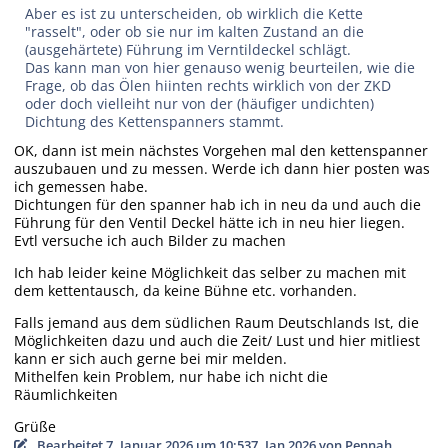
Aber es ist zu unterscheiden, ob wirklich die Kette
"rasselt", oder ob sie nur im kalten Zustand an die
(ausgehärtete) Führung im Verntildeckel schlägt.
Das kann man von hier genauso wenig beurteilen, wie die
Frage, ob das Ölen hiinten rechts wirklich von der ZKD
oder doch vielleiht nur von der (häufiger undichten)
Dichtung des Kettenspanners stammt.
OK, dann ist mein nächstes Vorgehen mal den kettenspanner
auszubauen und zu messen. Werde ich dann hier posten was
ich gemessen habe.
Dichtungen für den spanner hab ich in neu da und auch die
Führung für den Ventil Deckel hätte ich in neu hier liegen.
Evtl versuche ich auch Bilder zu machen
Ich hab leider keine Möglichkeit das selber zu machen mit
dem kettentausch, da keine Bühne etc. vorhanden.
Falls jemand aus dem südlichen Raum Deutschlands Ist, die
Möglichkeiten dazu und auch die Zeit/ Lust und hier mitliest
kann er sich auch gerne bei mir melden.
Mithelfen kein Problem, nur habe ich nicht die
Räumlichkeiten
Grüße
Bearbeitet
7. Januar 2026 um 10:53
7. Jan 2026
von Pennah