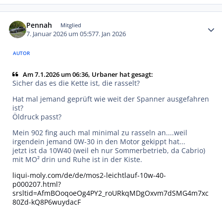
Autor-Statistiken
Pennah
Mitglied
7. Januar 2026 um 05:57
7. Jan 2026
AUTOR
Am 7.1.2026 um 06:36, Urbaner hat gesagt:
Sicher das es die Kette ist, die rasselt?
Hat mal jemand geprüft wie weit der Spanner ausgefahren
ist?
Öldruck passt?
Mein 902 fing auch mal minimal zu rasseln an....weil
irgendein jemand 0W-30 in den Motor gekippt hat...
jetzt ist da 10W40 (weil eh nur Sommerbetrieb, da Cabrio)
mit MO² drin und Ruhe ist in der Kiste.
liqui-moly.com/de/de/mos2-leichtlauf-10w-40-
p000207.html?
srsltid=AfmBOoqoeOg4PY2_roURkqMDgOxvm7dSMG4m7xc
80Zd-kQ8P6wuydacF