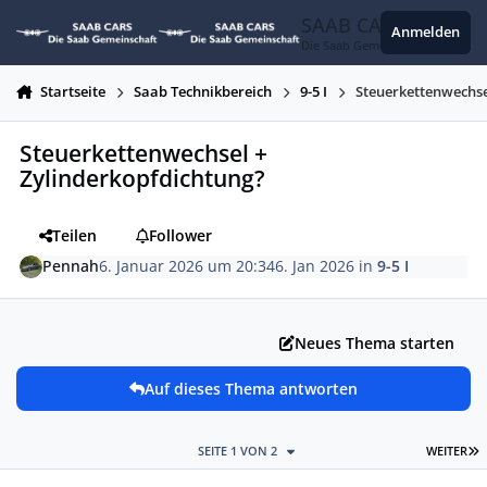
Zum Inhalt springen
SAAB CARS
Anmelden
Die Saab Gemeinschaft
Startseite
Saab Technikbereich
9-5 I
Steuerkettenwechse
Steuerkettenwechsel +
Zylinderkopfdichtung?
Teilen
Follower
Pennah
6. Januar 2026 um 20:34
6. Jan 2026
in
9-5 I
Neues Thema starten
Auf dieses Thema antworten
L
SEITE 1 VON 2
WEITER
Autor-Statistiken