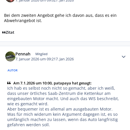
7. Januar 2026 um 09:02
7. Jan 2026
Bei dem zweiten Angebot gehe ich davon aus, dass es ein
Abwehrangebot ist.
Zitat
Autor-Statistiken
Pennah
Mitglied
7. Januar 2026 um 09:21
7. Jan 2026
AUTOR
Am 7.1.2026 um 10:00, patapaya hat gesagt:
Ich hab es selbst noch nicht so gemacht, aber ich weiß,
dass unser örtliches Saab-Zentrum die Kettenkur am
eingebauten Motor macht. Und auch das WIS beschreibt,
wie es gemacht wird.
Aber bequemer ist es allemal am ausgebauten Motor.
Was für mich widerum kein Argument dagegen ist, es so
umfänglich machen zu lassen, wenn das Auto langfristig
gefahren werden soll.