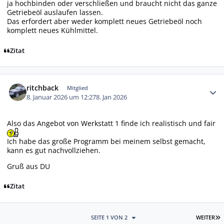
ja hochbinden oder verschließen und braucht nicht das ganze
Getriebeöl auslaufen lassen.
Das erfordert aber weder komplett neues Getriebeöl noch
komplett neues Kühlmittel.
Zitat
Autor-Statistiken
ritchback
Mitglied
8. Januar 2026 um 12:27
8. Jan 2026
Also das Angebot von Werkstatt 1 finde ich realistisch und fair
Ich habe das große Programm bei meinem selbst gemacht,
kann es gut nachvollziehen.
Gruß aus DU
Zitat
L
SEITE 1 VON 2
WEITER