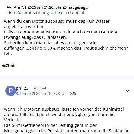
Am 7.1.2026 um 21:26, phil23 hat gesagt:
den Zusammenhang sehe ich da nicht.
wenn du den Motor ausbaust, muss das Kühlwasser
abgelassen werden....
Falls es ein Automat ist, musst du auch dort am Getriebe
(zwangsläufig) das Öl ablassen.
Sicherlich kann man das alles auch irgendwie
auffangen....aber die 50 € machen das Kraut auch nicht mehr
fett.
Zitat
Autor-Statistiken
phil23
Mitglied
8. Januar 2026 um 10:37
8. Jan 2026
wenn ich Motoren ausbaue, lasse ich vorher das Kühlmittel
ab und fülle es danach wieder ein, ggf. ergänzt um die
Verluste.
Die 50ml Getriebeöl in der Leitung geht in der
Messgenauigkeit des Peilstabs unter, man kann die Schläuche