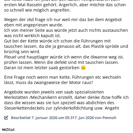
ersten Mal Rasseln gehört. Ärgerlich, aber möchte das schon
so schnell wie möglich angreifen.
Wegen der zkd frage ich nur weil mir das bei dem Angebot
eben mit angepriesen wurde.
Ich von meiner Seite aus würde jetzt auch nichts austauschen
was nicht wirklich kaputt ist.
Gut bei der Kette würde ich schon die Führungen mit
tauschen lassen, da die ja genauso alt, das Plastik spröde und
brüchig sein wird.
Pleuel und hauptlager würde ich wenn die ölwanne weg ist,
prüfen lassen. Wenn die defekt sind mit tauschen lassen.
Daran ist mein letzter saab gestorben
😑
Eine Frage noch wenn man Kette, Führungen etc wechseln
lässt, muss da zwangsweise der Motor raus?
Angebote wurden jeweils von saab spezialisierten
Werkstätten /Mechanikern erstellt, daher denke /bzw hoffe ich
dass die wissen was sie tun speziell was abdichten des
Steuerkettendeckels zur zylinderkofdichtung usw. Angeht
Bearbeitet
7. Januar 2026 um 05:31
7. Jan 2026
von Pennah
Zitat