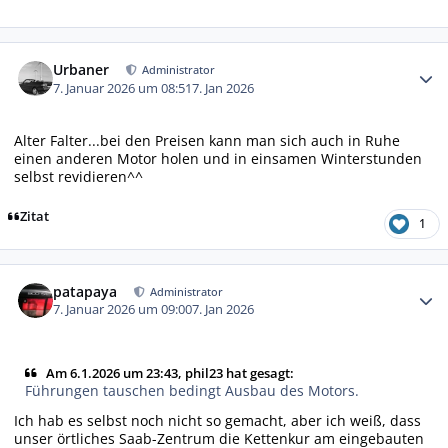
Autor-Statistiken
Urbaner
Administrator
7. Januar 2026 um 08:51
7. Jan 2026
Alter Falter...bei den Preisen kann man sich auch in Ruhe
einen anderen Motor holen und in einsamen Winterstunden
selbst revidieren^^
Zitat
1
Autor-Statistiken
patapaya
Administrator
7. Januar 2026 um 09:00
7. Jan 2026
Am 6.1.2026 um 23:43, phil23 hat gesagt:
Führungen tauschen bedingt Ausbau des Motors.
Ich hab es selbst noch nicht so gemacht, aber ich weiß, dass
unser örtliches Saab-Zentrum die Kettenkur am eingebauten