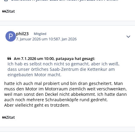
Zitat
Autor-Statistiken
phil23
Mitglied
7. Januar 2026 um 10:58
7. Jan 2026
Am 7.1.2026 um 10:00, patapaya hat gesagt:
Ich hab es selbst noch nicht so gemacht, aber ich weiß,
dass unser örtliches Saab-Zentrum die Kettenkur am
eingebauten Motor macht.
hatte ich auch mal probiert und bin dran gescheitert. Man
muss den Motor im Motorraum ziemlich weit verschwenken,
weil man sonst den Deckel nicht abbekommt. Ich hatte dann
auch noch mehrere Schraubenköpfe rund gedreht.
Aber vielleicht geht es trotzdem.
Zitat
Autor-Statistiken