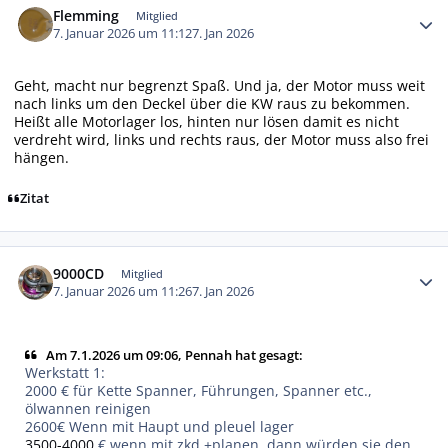
Flemming
Mitglied
7. Januar 2026 um 11:12
7. Jan 2026
Geht, macht nur begrenzt Spaß. Und ja, der Motor muss weit
nach links um den Deckel über die KW raus zu bekommen.
Heißt alle Motorlager los, hinten nur lösen damit es nicht
verdreht wird, links und rechts raus, der Motor muss also frei
hängen.
Zitat
Autor-Statistiken
9000CD
Mitglied
7. Januar 2026 um 11:26
7. Jan 2026
Am 7.1.2026 um 09:06, Pennah hat gesagt:
Werkstatt 1:
2000 € für Kette Spanner, Führungen, Spanner etc.,
ölwannen reinigen
2600€ Wenn mit Haupt und pleuel lager
3500-4000
€ wenn mit zkd +planen, dann würden sie den