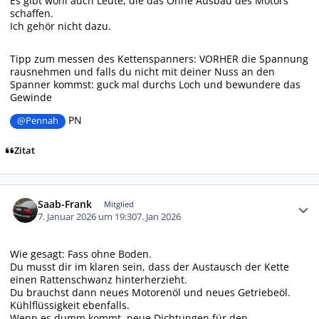
Es gibt wohl auch Leute, die das Ohne Ausbau des Motors
schaffen.
Ich gehör nicht dazu.
Tipp zum messen des Kettenspanners: VORHER die Spannung
rausnehmen und falls du nicht mit deiner Nuss an den
Spanner kommst: guck mal durchs Loch und bewundere das
Gewinde
PN
@Pennah
Zitat
Autor-Statistiken
Saab-Frank
Mitglied
7. Januar 2026 um 19:30
7. Jan 2026
Wie gesagt: Fass ohne Boden.
Du musst dir im klaren sein, dass der Austausch der Kette
einen Rattenschwanz hinterherzieht.
Du brauchst dann neues Motorenöl und neues Getriebeöl.
Kühlflüssigkeit ebenfalls.
Wenn es dumm kommt, neue Dichtungen für den