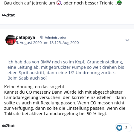
Bau doch auf Jetronic um
, oder noch besser Trionic...
Zitat
Autor-Statistiken
patapaya
Administrator
5. August 2020 um 13:12
5. Aug 2020
Ich hab das von BMW noch so im Kopf, Grundeinstellung,
eine Leitung ab, mit gebrückter Pumpe so weit drehen bis
eben Sprit austritt, dann eine 1/2 Umdrehung zurück.
Beim Saab auch so?
Keine Ahnung, ob das so geht.
Kannst du CO messen? Dann würde ich mit abgeschalteter
Lambdaregelung versuchen, den korrekt einzustellen - dann
sollte es auch mit Regelung passen. Wenn CO messen nicht
zur Verfügung, dann sollte die Einstellung passen, wenn die
Taktrate bei aktiver Lambdaregelung bei 50 % liegt.
Zitat
2