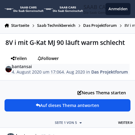
Zum Inhalt springen
SAAB CARS
Anmelden
Die Saab Gemeinschaft
Startseite
Saab Technikbereich
Das Projektforum
8V i 
8V i mit G-Kat MJ 90 läuft warm schlecht
Teilen
Follower
bantansai
4. August 2020 um 17:06
4. Aug 2020
in
Das Projektforum
Neues Thema starten
Auf dieses Thema antworten
L
SEITE 1 VON 5
WEITER
Autor-Statistiken