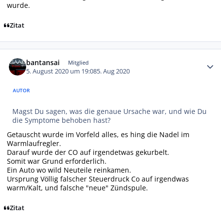
wurde.
Zitat
Autor-Statistiken
bantansai
Mitglied
5. August 2020 um 19:08
5. Aug 2020
AUTOR
Magst Du sagen, was die genaue Ursache war, und wie Du
die Symptome behoben hast?
Getauscht wurde im Vorfeld alles, es hing die Nadel im
Warmlaufregler.
Darauf wurde der CO auf irgendetwas gekurbelt.
Somit war Grund erforderlich.
Ein Auto wo wild Neuteile reinkamen.
Ursprung Völlig falscher Steuerdruck Co auf irgendwas
warm/Kalt, und falsche "neue" Zündspule.
Zitat