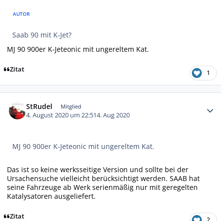
AUTOR
Saab 90 mit K-Jet?
MJ 90 900er K-Jeteonic mit ungereltem Kat.
Zitat
1
Autor-Statistiken
StRudel
Mitglied
4. August 2020 um 22:51
4. Aug 2020
MJ 90 900er K-Jeteonic mit ungereltem Kat.
Das ist so keine werksseitige Version und sollte bei der
Ursachensuche vielleicht berücksichtigt werden. SAAB hat
seine Fahrzeuge ab Werk serienmäßig nur mit geregelten
Katalysatoren ausgeliefert.
Zitat
2