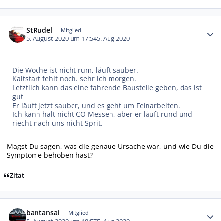
Autor-Statistiken
StRudel
Mitglied
5. August 2020 um 17:54
5. Aug 2020
Die Woche ist nicht rum, läuft sauber.
Kaltstart fehlt noch. sehr ich morgen.
Letztlich kann das eine fahrende Baustelle geben, das ist
gut
Er läuft jetzt sauber, und es geht um Feinarbeiten.
Ich kann halt nicht CO Messen, aber er läuft rund und
riecht nach uns nicht Sprit.
Magst Du sagen, was die genaue Ursache war, und wie Du die
Symptome behoben hast?
Zitat
Autor-Statistiken
bantansai
Mitglied