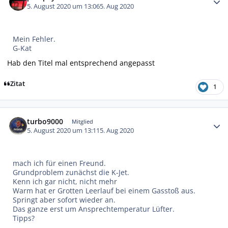
5. August 2020 um 13:06
5. Aug 2020
Mein Fehler.
G-Kat
Hab den Titel mal entsprechend angepasst
Zitat
1
Autor-Statistiken
turbo9000
Mitglied
5. August 2020 um 13:11
5. Aug 2020
mach ich für einen Freund.
Grundproblem zunächst die K-Jet.
Kenn ich gar nicht, nicht mehr
Warm hat er Grotten Leerlauf bei einem Gasstoß aus.
Springt aber sofort wieder an.
Das ganze erst um Ansprechtemperatur Lüfter.
Tipps?