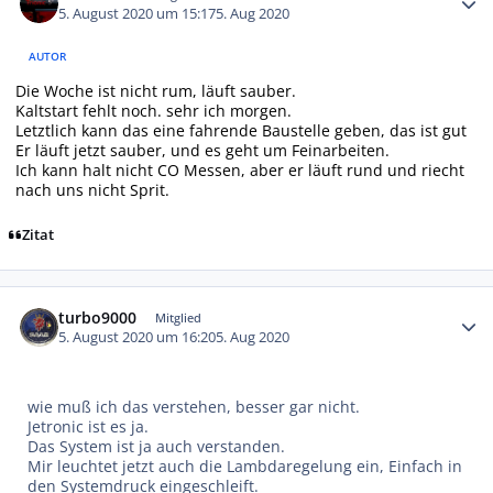
5. August 2020 um 15:17
5. Aug 2020
AUTOR
Die Woche ist nicht rum, läuft sauber.
Kaltstart fehlt noch. sehr ich morgen.
Letztlich kann das eine fahrende Baustelle geben, das ist gut
Er läuft jetzt sauber, und es geht um Feinarbeiten.
Ich kann halt nicht CO Messen, aber er läuft rund und riecht
nach uns nicht Sprit.
Zitat
Autor-Statistiken
turbo9000
Mitglied
5. August 2020 um 16:20
5. Aug 2020
wie muß ich das verstehen, besser gar nicht.
Jetronic ist es ja.
Das System ist ja auch verstanden.
Mir leuchtet jetzt auch die Lambdaregelung ein, Einfach in
den Systemdruck eingeschleift.