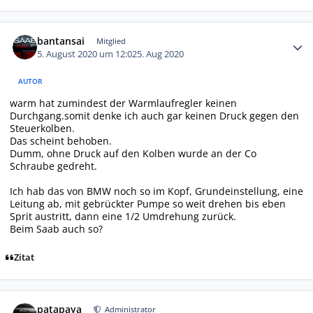
Autor-Statistiken
bantansai
Mitglied
5. August 2020 um 12:02
5. Aug 2020
AUTOR
warm hat zumindest der Warmlaufregler keinen
Durchgang.somit denke ich auch gar keinen Druck gegen den
Steuerkolben.
Das scheint behoben.
Dumm, ohne Druck auf den Kolben wurde an der Co
Schraube gedreht.
Ich hab das von BMW noch so im Kopf, Grundeinstellung, eine
Leitung ab, mit gebrückter Pumpe so weit drehen bis eben
Sprit austritt, dann eine 1/2 Umdrehung zurück.
Beim Saab auch so?
Zitat
Autor-Statistiken
patapaya
Administrator