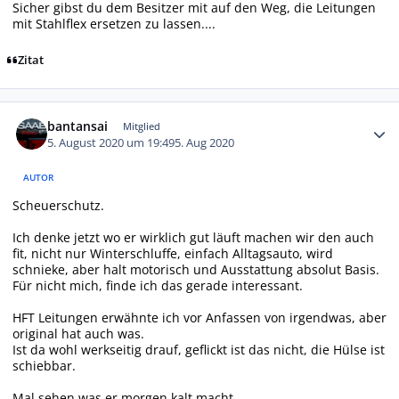
Sicher gibst du dem Besitzer mit auf den Weg, die Leitungen
mit Stahlflex ersetzen zu lassen....
Zitat
Autor-Statistiken
bantansai
Mitglied
5. August 2020 um 19:49
5. Aug 2020
AUTOR
Scheuerschutz.
Ich denke jetzt wo er wirklich gut läuft machen wir den auch
fit, nicht nur Winterschluffe, einfach Alltagsauto, wird
schnieke, aber halt motorisch und Ausstattung absolut Basis.
Für nicht mich, finde ich das gerade interessant.
HFT Leitungen erwähnte ich vor Anfassen von irgendwas, aber
original hat auch was.
Ist da wohl werkseitig drauf, geflickt ist das nicht, die Hülse ist
schiebbar.
Mal sehen was er morgen kalt macht