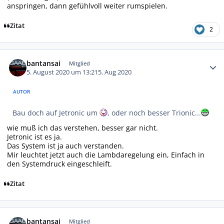
anspringen, dann gefühlvoll weiter rumspielen.
Zitat
2
Autor-Statistiken
bantansai
Mitglied
5. August 2020 um 13:21
5. Aug 2020
AUTOR
Bau doch auf Jetronic um
, oder noch besser Trionic...
wie muß ich das verstehen, besser gar nicht.
Jetronic ist es ja.
Das System ist ja auch verstanden.
Mir leuchtet jetzt auch die Lambdaregelung ein, Einfach in
den Systemdruck eingeschleift.
Zitat
Autor-Statistiken
bantansai
Mitglied