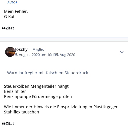
AUTOR
Mein Fehler.
G-Kat
Zitat
Autor-Statistiken
Joschy
Mitglied
5. August 2020 um 10:13
5. Aug 2020
Warmlaufregler mit falschem Steuerdruck.
Steuerkolben Mengenteiler hängt
Benzinfilter
Benzinpumpe Fördermenge prüfen
Wie immer der Hinweis die Einspritzleitungen Plastik gegen
Stahlflex tauschen
Zitat