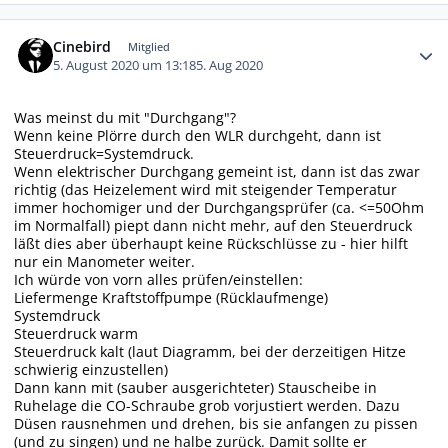
Autor-Statistiken
Cinebird
Mitglied
5. August 2020 um 13:18
5. Aug 2020
Was meinst du mit "Durchgang"?
Wenn keine Plörre durch den WLR durchgeht, dann ist
Steuerdruck=Systemdruck.
Wenn elektrischer Durchgang gemeint ist, dann ist das zwar
richtig (das Heizelement wird mit steigender Temperatur
immer hochomiger und der Durchgangsprüfer (ca. <=50Ohm
im Normalfall) piept dann nicht mehr, auf den Steuerdruck
läßt dies aber überhaupt keine Rückschlüsse zu - hier hilft
nur ein Manometer weiter.
Ich würde von vorn alles prüfen/einstellen:
Liefermenge Kraftstoffpumpe (Rücklaufmenge)
Systemdruck
Steuerdruck warm
Steuerdruck kalt (laut Diagramm, bei der derzeitigen Hitze
schwierig einzustellen)
Dann kann mit (sauber ausgerichteter) Stauscheibe in
Ruhelage die CO-Schraube grob vorjustiert werden. Dazu
Düsen rausnehmen und drehen, bis sie anfangen zu pissen
(und zu singen) und ne halbe zurück. Damit sollte er