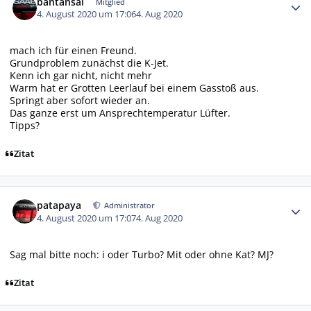
bantansai
Mitglied
4. August 2020 um 17:06
4. Aug 2020
mach ich für einen Freund.
Grundproblem zunächst die K-Jet.
Kenn ich gar nicht, nicht mehr
Warm hat er Grotten Leerlauf bei einem Gasstoß aus.
Springt aber sofort wieder an.
Das ganze erst um Ansprechtemperatur Lüfter.
Tipps?
Zitat
Autor-Statistiken
patapaya
Administrator
4. August 2020 um 17:07
4. Aug 2020
Sag mal bitte noch: i oder Turbo? Mit oder ohne Kat? MJ?
Zitat