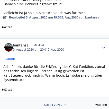
Danach eine Downsizingfahrt:smile:
Vielleicht ist ja so ein Nonturbo auch was für mich
Bearbeitet
5. August 2020 um 19:56
5. Aug 2020
von bantansai
Zitat
Autor-Statistiken
bantansai
Mitglied
5. August 2020 um 20:01
5. Aug 2020
AUTOR
Ach, Ralph, danke für die Erklärung der G-Kat Funktion, zumal
das technisch logisch und schlüssig geworden ist.
Kalt Steuerdruck niedrig, Warm hoch. Lambdaregelung über
Systemdruck
Zitat
L
SEITE 1 VON 5
WEITER