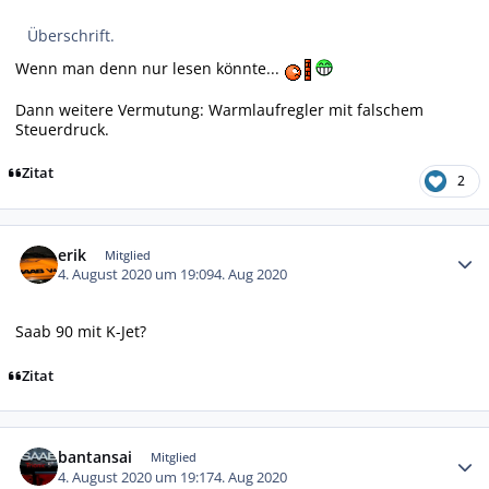
Überschrift.
Wenn man denn nur lesen könnte...
Dann weitere Vermutung: Warmlaufregler mit falschem
Steuerdruck.
Zitat
2
Autor-Statistiken
erik
Mitglied
4. August 2020 um 19:09
4. Aug 2020
Saab 90 mit K-Jet?
Zitat
Autor-Statistiken
bantansai
Mitglied
4. August 2020 um 19:17
4. Aug 2020