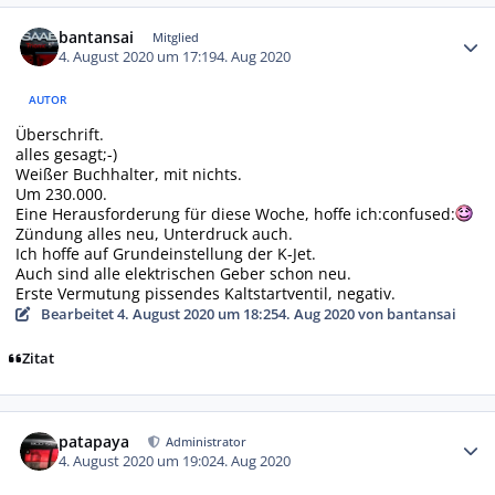
Autor-Statistiken
bantansai
Mitglied
4. August 2020 um 17:19
4. Aug 2020
AUTOR
Überschrift.
alles gesagt;-)
Weißer Buchhalter, mit nichts.
Um 230.000.
Eine Herausforderung für diese Woche, hoffe ich:confused:
Zündung alles neu, Unterdruck auch.
Ich hoffe auf Grundeinstellung der K-Jet.
Auch sind alle elektrischen Geber schon neu.
Erste Vermutung pissendes Kaltstartventil, negativ.
Bearbeitet
4. August 2020 um 18:25
4. Aug 2020
von bantansai
Zitat
Autor-Statistiken
patapaya
Administrator
4. August 2020 um 19:02
4. Aug 2020