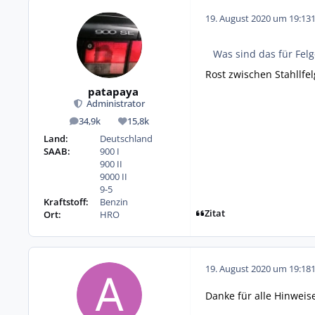
19. August 2020 um 19:13
Was sind das für Felg
Rost zwischen Stahllfe
patapaya
Administrator
34,9k
15,8k
Beiträge
Reputation
Land:
Deutschland
SAAB:
900 I
900 II
9000 II
9-5
Kraftstoff:
Benzin
Zitat
Ort:
HRO
19. August 2020 um 19:18
Danke für alle Hinweis