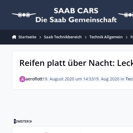
Zum Inhalt springen
Startseite
Saab Technikbereich
Technik Allgemein
R
Reifen platt über Nacht: Le
aeroflott
19. August 2020 um 14:53
19. Aug 2020
in
Tec
LETZTE SEITE
1
2
WEITER