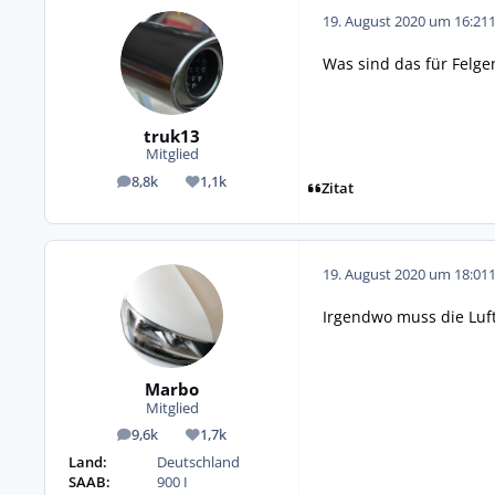
19. August 2020 um 16:21
Was sind das für Felgen
truk13
Mitglied
8,8k
1,1k
Beiträge
Reputation
Zitat
19. August 2020 um 18:01
Irgendwo muss die Luft
Marbo
Mitglied
9,6k
1,7k
Beiträge
Reputation
Land:
Deutschland
SAAB:
900 I