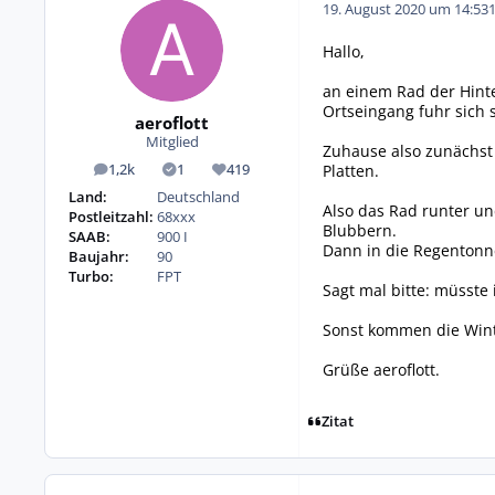
19. August 2020 um 14:53
Hallo,
an einem Rad der Hint
Ortseingang fuhr sich 
aeroflott
Mitglied
Zuhause also zunächst 
Platten.
1,2k
1
419
Beiträge
Lösungen
Reputation
Land:
Deutschland
Also das Rad runter un
Postleitzahl:
68xxx
Blubbern.
SAAB:
900 I
Dann in die Regentonne
Baujahr:
90
Turbo:
FPT
Sagt mal bitte: müsste
Sonst kommen die Winte
Grüße aeroflott.
Zitat