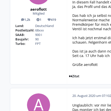
In diesem Fall handelt
Ja, das Profil und das 
aeroflott
Mitglied
Das hab ich ja selbst 
Normalerweise mache ich
1,2k
1
419
Beiträge
Lösungen
Reputation
Fremdkörper für mich 
Land:
Deutschland
Ventil ist nochmal nac
Postleitzahl:
68xxx
SAAB:
900 I
Ich hab jetzt erstmal 
Baujahr:
90
schauen. Felgenhorn et
Turbo:
FPT
Das ist ja auch dann n
Seit ca. 17 Uhr hab ich
Grüße aeroflott
Zitat
20. August 2020 um 07:10
Unglaublich: vor mir l
Das montier ich bei de