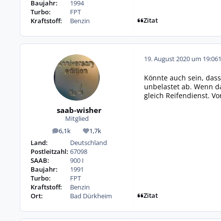
Baujahr:
1994
Turbo:
FPT
Zitat
Kraftstoff:
Benzin
19. August 2020 um 19:06
Könnte auch sein, dass
unbelastet ab. Wenn da
gleich Reifendienst. Vo
saab-wisher
Mitglied
6,1k
1,7k
Beiträge
Reputation
Land:
Deutschland
Postleitzahl:
67098
SAAB:
900 I
Baujahr:
1991
Turbo:
FPT
Kraftstoff:
Benzin
Zitat
Ort:
Bad Dürkheim