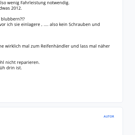
Also wenig Fahrleistung notwendig.
ndwas 2012.
 blubbern?!?
r ich sie einlagere , .... also kein Schrauben und
ehe wirklich mal zum Reifenhändler und lass mal näher
l nicht reparieren.
h drin ist.
AUTOR