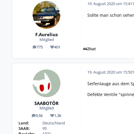
19. August 2020 um 15:41
Sollte man schon sehe
F.Aurelius
Mitglied
775
401
Beiträge
Reputation
Zitat
19. August 2020 um 15:50
Seifenlauge aus dem Sp
Defekte Ventile "spin
SAABOTÖR
Mitglied
9,5k
1,3k
Beiträge
Reputation
Land:
Deutschland
SAAB:
95
Baujahr:
1971