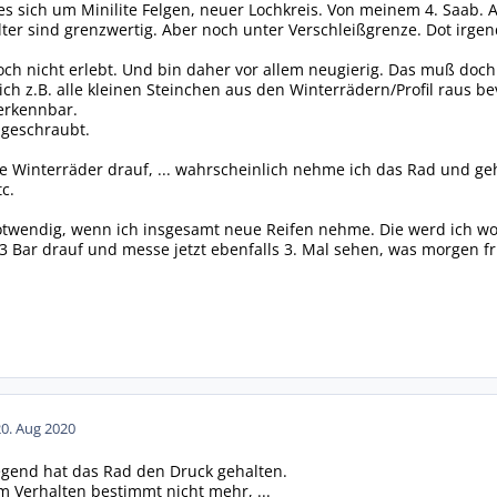
 es sich um Minilite Felgen, neuer Lochkreis. Von meinem 4. Saab. 
Alter sind grenzwertig. Aber noch unter Verschleißgrenze. Dot irge
noch nicht erlebt. Und bin daher vor allem neugierig. Das muß doch
 z.B. alle kleinen Steinchen aus den Winterrädern/Profil raus bevo
erkennbar.
hgeschraubt.
die Winterräder drauf, ... wahrscheinlich nehme ich das Rad und g
c.
otwendig, wenn ich insgesamt neue Reifen nehme. Die werd ich woh
 3 Bar drauf und messe jetzt ebenfalls 3. Mal sehen, was morgen frü
20. Aug 2020
iegend hat das Rad den Druck gehalten.
m Verhalten bestimmt nicht mehr, ...