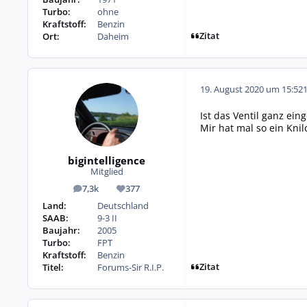
Turbo:
ohne
Kraftstoff:
Benzin
Zitat
Ort:
Daheim
19. August 2020 um 15:52
Ist das Ventil ganz ein
Mir hat mal so ein Knil
bigintelligence
Mitglied
7,3k
377
Beiträge
Reputation
Land:
Deutschland
SAAB:
9-3 II
Baujahr:
2005
Turbo:
FPT
Kraftstoff:
Benzin
Zitat
Titel:
Forums-Sir R.I.P.