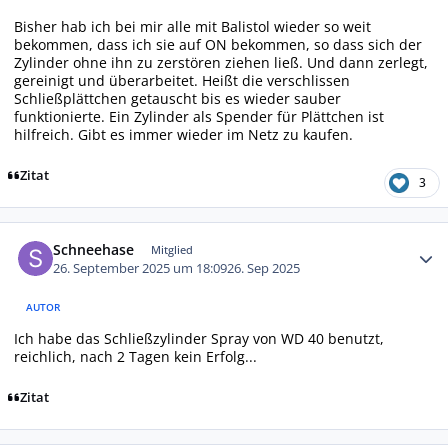
Bisher hab ich bei mir alle mit Balistol wieder so weit
bekommen, dass ich sie auf ON bekommen, so dass sich der
Zylinder ohne ihn zu zerstören ziehen ließ. Und dann zerlegt,
gereinigt und überarbeitet. Heißt die verschlissen
Schließplättchen getauscht bis es wieder sauber
funktionierte. Ein Zylinder als Spender für Plättchen ist
hilfreich. Gibt es immer wieder im Netz zu kaufen.
Zitat
3
Autor-Statistiken
Schneehase
Mitglied
26. September 2025 um 18:09
26. Sep 2025
AUTOR
Ich habe das Schließzylinder Spray von WD 40 benutzt,
reichlich, nach 2 Tagen kein Erfolg...
Zitat