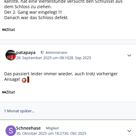
kannte, hat eine Viertelstunde versucht den Schlüssel aus
dem Schloss zu ziehen.
Der 2. Gang war eingelegt !!!
Danach war das Schloss defekt.
Zitat
Autor-Statistiken
patapaya
Administrator
28. September 2025 um 08:10
28. Sep 2025
Das passiert leider immer wieder, auch trotz vorheriger
Ansage!
Zitat
1 Monat später...
Autor-Statistiken
Schneehase
Mitglied
30. Oktober 2025 um 18:27
30. Okt 2025