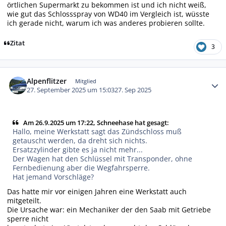
örtlichen Supermarkt zu bekommen ist und ich nicht weiß,
wie gut das Schlossspray von WD40 im Vergleich ist, wüsste
ich gerade nicht, warum ich was anderes probieren sollte.
Zitat
3
Autor-Statistiken
Alpenflitzer
Mitglied
27. September 2025 um 15:03
27. Sep 2025
Am 26.9.2025 um 17:22, Schneehase hat gesagt:
Hallo, meine Werkstatt sagt das Zündschloss muß
getauscht werden, da dreht sich nichts.
Ersatzzylinder gibte es ja nicht mehr...
Der Wagen hat den Schlüssel mit Transponder, ohne
Fernbedienung aber die Wegfahrsperre.
Hat jemand Vorschläge?
Das hatte mir vor einigen Jahren eine Werkstatt auch
mitgeteilt.
Die Ursache war: ein Mechaniker der den Saab mit Getriebe
sperre nicht