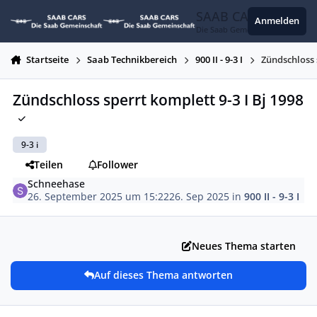
Zum Inhalt springen
SAAB CARS
Anmelden
Die Saab Gemeinschaft
Startseite
Saab Technikbereich
900 II - 9-3 I
Zündschloss 
Zündschloss sperrt komplett 9-3 I Bj 1998
9-3 i
Teilen
Follower
Schneehase
26. September 2025 um 15:22
26. Sep 2025
in
900 II - 9-3 I
Neues Thema starten
Auf dieses Thema antworten
Autor-Statistiken