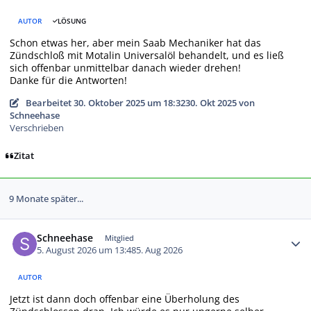
AUTOR
LÖSUNG
Schon etwas her, aber mein Saab Mechaniker hat das
Zündschloß mit Motalin Universalöl behandelt, und es ließ
sich offenbar unmittelbar danach wieder drehen!
Danke für die Antworten!
Bearbeitet
30. Oktober 2025 um 18:32
30. Okt 2025
von
Schneehase
Verschrieben
Zitat
9 Monate später...
Autor-Statistiken
Schneehase
Mitglied
5. August 2026 um 13:48
5. Aug 2026
AUTOR
Jetzt ist dann doch offenbar eine Überholung des