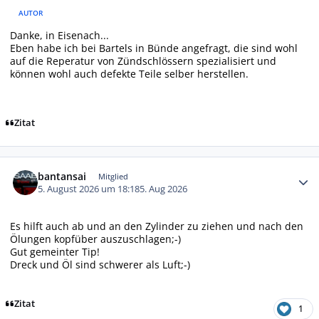
AUTOR
Danke, in Eisenach...
Eben habe ich bei Bartels in Bünde angefragt, die sind wohl
auf die Reperatur von Zündschlössern spezialisiert und
können wohl auch defekte Teile selber herstellen.
Zitat
Autor-Statistiken
bantansai
Mitglied
5. August 2026 um 18:18
5. Aug 2026
Es hilft auch ab und an den Zylinder zu ziehen und nach den
Ölungen kopfüber auszuschlagen;-)
Gut gemeinter Tip!
Dreck und Öl sind schwerer als Luft;-)
Zitat
1