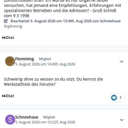
Zündschlossen dran. Ich würde es nur ungerne selber
versuchen, hat jemand eine Empfehlungen, Erfahrungen mit
spezialisierten Betrieben und die Adressen? - Gruß Schloß
vom 9 3 1998
Bearbeitet
5. August 2026 um 13:49
5. Aug 2026
von Schneehase
Ergänzung
Zitat
Autor-Statistiken
Flemming
Mitglied
5. August 2026 um 14:39
5. Aug 2026
Schwierig ohne zu wissen so du sitzt. Du kennst die
Werkstattliste des Forums?
Zitat
1
Autor-Statistiken
Schneehase
Mitglied
5. August 2026 um 15:22
5. Aug 2026