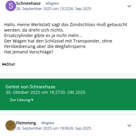
Schneehase
Mitglied
26. September 2025 um 15:22
26. Sep 2025
Hallo, meine Werkstatt sagt das Zündschloss muß getauscht
werden, da dreht sich nichts.
Ersatzzylinder gibte es ja nicht mehr...
Der Wagen hat den Schlüssel mit Transponder, ohne
Fernbedienung aber die Wegfahrsperre.
Hat jemand Vorschläge?
Zitat
Gelöst von Schneehase
30. Oktober 2025 um 18:27
30. Okt 2025
Zur Lösung
Autor-Statistiken
Flemming
Mitglied
26. September 2025 um 18:06
26. Sep 2025