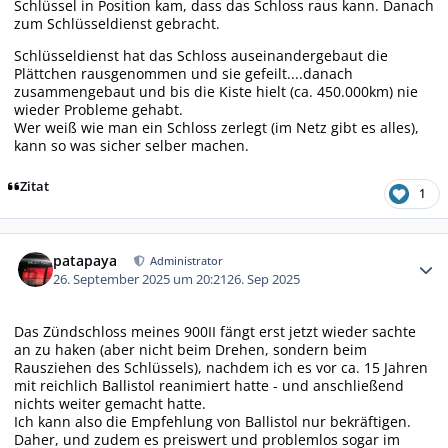
Schlüssel in Position kam, dass das Schloss raus kann. Danach
zum Schlüsseldienst gebracht.
Schlüsseldienst hat das Schloss auseinandergebaut die
Plättchen rausgenommen und sie gefeilt....danach
zusammengebaut und bis die Kiste hielt (ca. 450.000km) nie
wieder Probleme gehabt.
Wer weiß wie man ein Schloss zerlegt (im Netz gibt es alles),
kann so was sicher selber machen.
Zitat
1
Autor-Statistiken
patapaya
Administrator
26. September 2025 um 20:21
26. Sep 2025
Das Zündschloss meines 900II fängt erst jetzt wieder sachte
an zu haken (aber nicht beim Drehen, sondern beim
Rausziehen des Schlüssels), nachdem ich es vor ca. 15 Jahren
mit reichlich Ballistol reanimiert hatte - und anschließend
nichts weiter gemacht hatte.
Ich kann also die Empfehlung von Ballistol nur bekräftigen.
Daher, und zudem es preiswert und problemlos sogar im