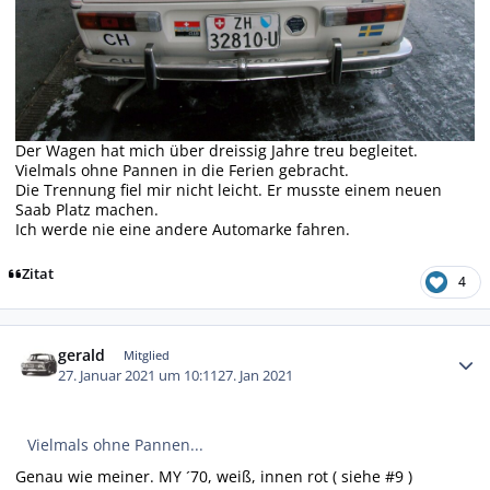
Der Wagen hat mich über dreissig Jahre treu begleitet.
Vielmals ohne Pannen in die Ferien gebracht.
Die Trennung fiel mir nicht leicht. Er musste einem neuen
Saab Platz machen.
Ich werde nie eine andere Automarke fahren.
Zitat
4
Autor-Statistiken
gerald
Mitglied
27. Januar 2021 um 10:11
27. Jan 2021
Vielmals ohne Pannen...
Genau wie meiner. MY ´70, weiß, innen rot ( siehe #9 )