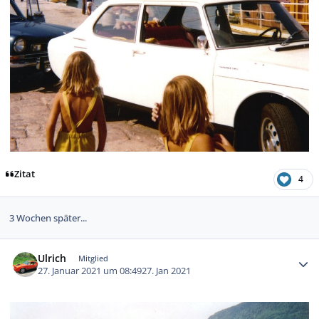
Zitat
4
3 Wochen später...
Autor-Statistiken
Ulrich
Mitglied
27. Januar 2021 um 08:49
27. Jan 2021