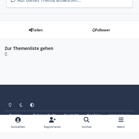
Auf dieses Thema antworten...
Teilen
Follower
Zur Themenliste gehen
Heller Modus
Dunkler Modus
Systemeinstellung
Design
Datenschutz
Kontakt
Cookies
Impressum
© Copyright 2025 - SAABoteure e. V.
Powered by
Invision Community
Anmelden
Registrieren
Suchen
Menü