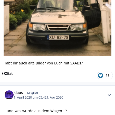
Habt Ihr auch alte Bilder von Euch mit SAABs?
Zitat
11
Autor-Statistiken
klaus
Mitglied
1. April 2020 um 05:42
1. Apr 2020
...und was wurde aus dem Wagen...?