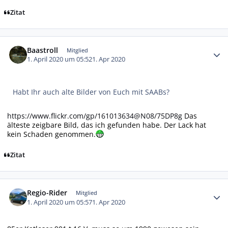
Zitat
Autor-Statistiken
Baastroll
Mitglied
1. April 2020 um 05:52
1. Apr 2020
Habt Ihr auch alte Bilder von Euch mit SAABs?
https://www.flickr.com/gp/161013634@N08/75DP8g
Das
älteste zeigbare Bild, das ich gefunden habe. Der Lack hat
kein Schaden genommen.
Zitat
Autor-Statistiken
Regio-Rider
Mitglied
1. April 2020 um 05:57
1. Apr 2020