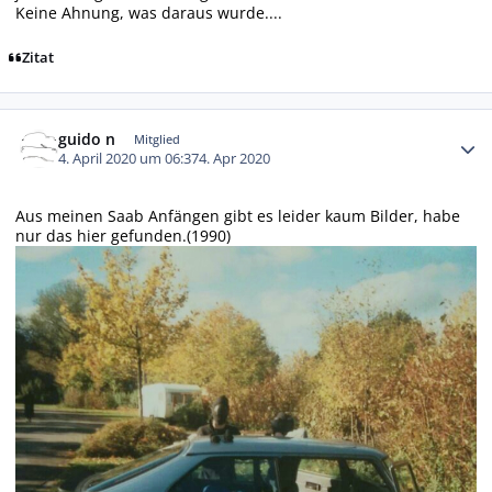
Keine Ahnung, was daraus wurde....
Zitat
Autor-Statistiken
guido n
Mitglied
4. April 2020 um 06:37
4. Apr 2020
Aus meinen Saab Anfängen gibt es leider kaum Bilder, habe
nur das hier gefunden.(1990)