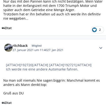
Nur das mit den Pannen kann ich nicht bestätigen. Mein Vater
hatte in der Anfangszeit mit dem 1700 Triumph Motor und
später auch dem Getriebe eine Menge Ärger.
Trotzdem hat er ihn behalten ud auch ich werde ihn definitiv
nie weggeben...
Zitat
2
Autor-Statistiken
ritchback
Mitglied
27. Januar 2021 um 11:40
27. Jan 2021
[ATTACH]192720[/ATTACH] [ATTACH]192721[/ATTACH]
Ich werde nie eine andere Automarke fahren.
Na man soll niemals Nie sagen:biggrin: Manchmal kommt es
anders als Mann denkt:top:
Gruß aus DU
Zitat