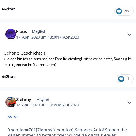
Zitat
19
Autor-Statistiken
klaus
Mitglied
17. April 2020 um 13:00
17. Apr 2020
Schöne Geschichte !
(Leider bin ich seitens meiner Familie diesbzgl. nicht vorbelastet, Saabs gibt
es nirgendwo im Stammbaum)
Zitat
1
Autor-Statistiken
Ziehmy
Mitglied
18. April 2020 um 10:05
18. Apr 2020
AUTOR
[mention=701]Ziehmy[/mention] Schönes Auto! Stehen die
Reifen immer so potent oder wurde da damals etwas