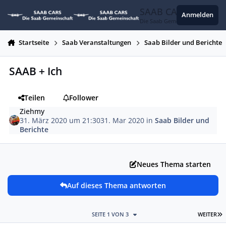
Zum Inhalt springen
SAAB CARS
Anmelden
Die Saab Gemeinschaft
Startseite
Saab Veranstaltungen
Saab Bilder und Berichte
SAAB + Ich
Teilen
Follower
Ziehmy
31. März 2020 um 21:30
31. Mar 2020
in
Saab Bilder und
Berichte
Neues Thema starten
Auf dieses Thema antworten
L
SEITE 1 VON 3
WEITER