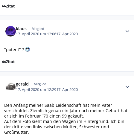
Zitat
Autor-Statistiken
klaus
Mitglied
17. April 2020 um 12:06
17. Apr 2020
"potent" ?
Zitat
Autor-Statistiken
gerald
Mitglied
17. April 2020 um 12:29
17. Apr 2020
Den Anfang meiner Saab Leidenschaft hat mein Vater
verschuldet. Ziemlich genau ein Jahr nach meiner Geburt hat
er sich im Februar ´70 einen 99 gekauft.
Auf dem Foto sieht man den Wagen im Hintergrund. Ich bin
der dritte von links zwischen Mutter, Schwester und
Großmutter.