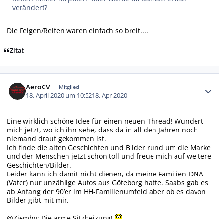
verändert?
Die Felgen/Reifen waren einfach so breit....
Zitat
Autor-Statistiken
AeroCV
Mitglied
18. April 2020 um 10:52
18. Apr 2020
Eine wirklich schöne Idee für einen neuen Thread! Wundert
mich jetzt, wo ich ihn sehe, dass da in all den Jahren noch
niemand drauf gekommen ist.
Ich finde die alten Geschichten und Bilder rund um die Marke
und der Menschen jetzt schon toll und freue mich auf weitere
Geschichten/Bilder.
Leider kann ich damit nicht dienen, da meine Familien-DNA
(Vater) nur unzählige Autos aus Göteborg hatte. Saabs gab es
ab Anfang der 90’er im HH-Familienumfeld aber ob es davon
Bilder gibt mit mir.
@Ziemhy: Die arme Sitzheizung!