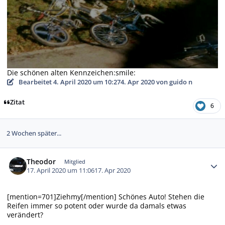
Die schönen alten Kennzeichen:smile:
Bearbeitet
4. April 2020 um 10:27
4. Apr 2020
von guido n
Zitat
6
2 Wochen später...
Autor-Statistiken
Theodor
Mitglied
17. April 2020 um 11:06
17. Apr 2020
[mention=701]Ziehmy[/mention] Schönes Auto! Stehen die
Reifen immer so potent oder wurde da damals etwas
verändert?