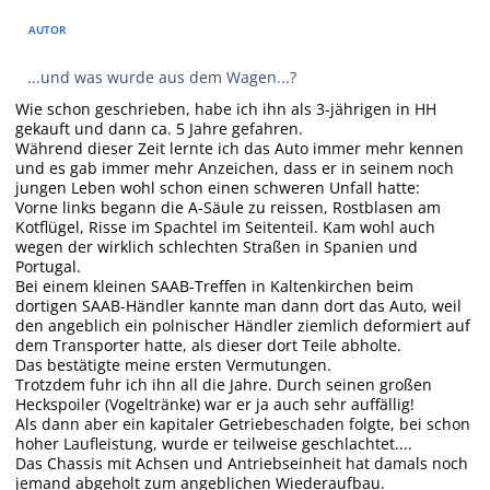
AUTOR
...und was wurde aus dem Wagen...?
Wie schon geschrieben, habe ich ihn als 3-jährigen in HH
gekauft und dann ca. 5 Jahre gefahren.
Während dieser Zeit lernte ich das Auto immer mehr kennen
und es gab immer mehr Anzeichen, dass er in seinem noch
jungen Leben wohl schon einen schweren Unfall hatte:
Vorne links begann die A-Säule zu reissen, Rostblasen am
Kotflügel, Risse im Spachtel im Seitenteil. Kam wohl auch
wegen der wirklich schlechten Straßen in Spanien und
Portugal.
Bei einem kleinen SAAB-Treffen in Kaltenkirchen beim
dortigen SAAB-Händler kannte man dann dort das Auto, weil
den angeblich ein polnischer Händler ziemlich deformiert auf
dem Transporter hatte, als dieser dort Teile abholte.
Das bestätigte meine ersten Vermutungen.
Trotzdem fuhr ich ihn all die Jahre. Durch seinen großen
Heckspoiler (Vogeltränke) war er ja auch sehr auffällig!
Als dann aber ein kapitaler Getriebeschaden folgte, bei schon
hoher Laufleistung, wurde er teilweise geschlachtet....
Das Chassis mit Achsen und Antriebseinheit hat damals noch
jemand abgeholt zum angeblichen Wiederaufbau.