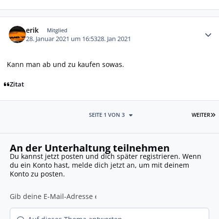
Autor-Statistiken
erik
Mitglied
28. Januar 2021 um 16:53
28. Jan 2021
Kann man ab und zu kaufen sowas.
Zitat
L
SEITE 1 VON 3
WEITER
An der Unterhaltung teilnehmen
Du kannst jetzt posten und dich später registrieren. Wenn
du ein Konto hast,
melde dich jetzt an
, um mit deinem
Konto zu posten.