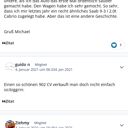
untere, als ich das Auto das erste Mal ordentlich sauber
gemacht habe. Den Wagen habe ich sehr gemocht. So sehr,
dass ich mir letztes Jahr ein recht ähnliches Saab 9-3 I 2.0t
Cabrio zugelegt habe. Aber das ist eine andere Geschichte.
Gruß Michael
Zitat
1
Autor-Statistiken
guido n
Mitglied
4. Januar 2021 um 06:33
4. Jan 2021
Einen so schönen 902 CV verkauft man doch nicht einfach
so:biggrin:
Zitat
Autor-Statistiken
Ziehmy
Mitglied
4. Januar 2021 um 16:45
4. Jan 2021