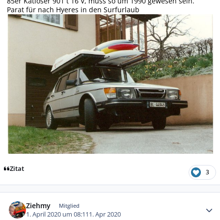
85er Katloser 901 t 16 V, muss so um 1990 gewesen sein.
Parat für nach Hyeres in den Surfurlaub
Zitat
3
Autor-Statistiken
Ziehmy
Mitglied
1. April 2020 um 08:11
1. Apr 2020