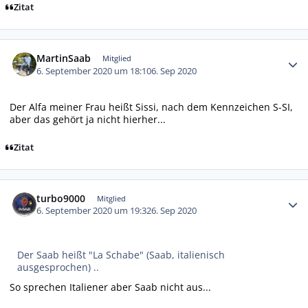
Zitat
Autor-Statistiken
MartinSaab
Mitglied
6. September 2020 um 18:10
6. Sep 2020
Der Alfa meiner Frau heißt Sissi, nach dem Kennzeichen S-SI,
aber das gehört ja nicht hierher...
Zitat
Autor-Statistiken
turbo9000
Mitglied
6. September 2020 um 19:32
6. Sep 2020
Der Saab heißt "La Schabe" (Saab, italienisch
ausgesprochen) ..
So sprechen Italiener aber Saab nicht aus...