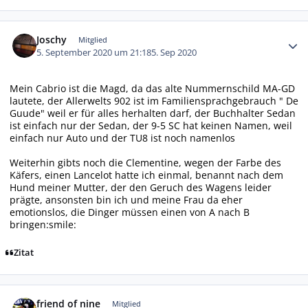
Autor-Statistiken
Joschy
Mitglied
5. September 2020 um 21:18
5. Sep 2020
Mein Cabrio ist die Magd, da das alte Nummernschild MA-GD
lautete, der Allerwelts 902 ist im Familiensprachgebrauch " De
Guude" weil er für alles herhalten darf, der Buchhalter Sedan
ist einfach nur der Sedan, der 9-5 SC hat keinen Namen, weil
einfach nur Auto und der TU8 ist noch namenlos
Weiterhin gibts noch die Clementine, wegen der Farbe des
Käfers, einen Lancelot hatte ich einmal, benannt nach dem
Hund meiner Mutter, der den Geruch des Wagens leider
prägte, ansonsten bin ich und meine Frau da eher
emotionslos, die Dinger müssen einen von A nach B
bringen:smile:
Zitat
Autor-Statistiken
friend of nine
Mitglied