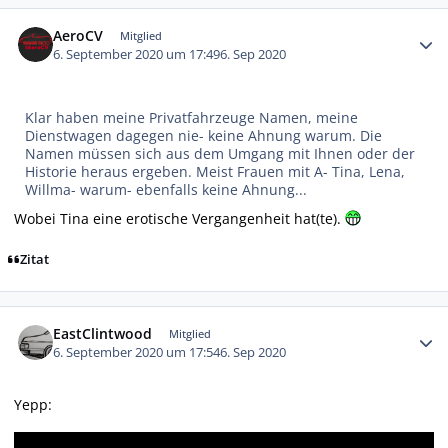
Autor-Statistiken
AeroCV
Mitglied
6. September 2020 um 17:49
6. Sep 2020
Klar haben meine Privatfahrzeuge Namen, meine
Dienstwagen dagegen nie- keine Ahnung warum. Die
Namen müssen sich aus dem Umgang mit Ihnen oder der
Historie heraus ergeben. Meist Frauen mit A- Tina, Lena,
Willma- warum- ebenfalls keine Ahnung...
Wobei Tina eine erotische Vergangenheit hat(te).
Zitat
Autor-Statistiken
EastClintwood
Mitglied
6. September 2020 um 17:54
6. Sep 2020
Yepp: