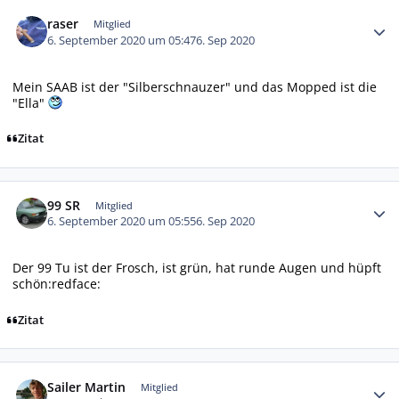
Autor-Statistiken
raser
Mitglied
6. September 2020 um 05:47
6. Sep 2020
Mein SAAB ist der "Silberschnauzer" und das Mopped ist die
"Ella"
Zitat
Autor-Statistiken
99 SR
Mitglied
6. September 2020 um 05:55
6. Sep 2020
Der 99 Tu ist der Frosch, ist grün, hat runde Augen und hüpft
schön:redface:
Zitat
Autor-Statistiken
Sailer Martin
Mitglied