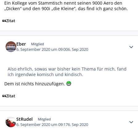
Ein Kollege vom Stammtisch nennt seinen 9000 Aero den
„Dicken“ und den 900i „die Kleine“, das find ich ganz schön.
Zitat
Autor-Statistiken
Eber
Mitglied
6. September 2020 um 09:00
6. Sep 2020
Also ehrlich, sowas war bisher kein Thema für mich, fand
ich irgendwie komisch und kindisch.
Dem ist nichts hinzuzufügen.
Zitat
Autor-Statistiken
StRudel
Mitglied
6. September 2020 um 09:17
6. Sep 2020