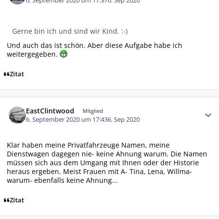
6. September 2020 um 17:37
6. Sep 2020
Gerne bin ich und sind wir Kind. :-)
Und auch das ist schön. Aber diese Aufgabe habe ich
weitergegeben.
Zitat
Autor-Statistiken
EastClintwood
Mitglied
6. September 2020 um 17:43
6. Sep 2020
Klar haben meine Privatfahrzeuge Namen, meine
Dienstwagen dagegen nie- keine Ahnung warum. Die Namen
müssen sich aus dem Umgang mit Ihnen oder der Historie
heraus ergeben. Meist Frauen mit A- Tina, Lena, Willma-
warum- ebenfalls keine Ahnung...
Zitat