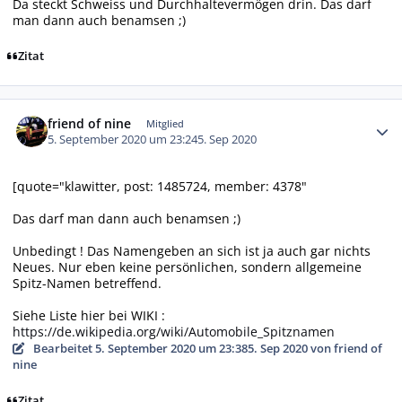
Da steckt Schweiss und Durchhaltevermögen drin. Das darf
man dann auch benamsen ;)
Zitat
Autor-Statistiken
friend of nine
Mitglied
5. September 2020 um 23:24
5. Sep 2020
[quote="klawitter, post: 1485724, member: 4378"
Das darf man dann auch benamsen ;)
Unbedingt ! Das Namengeben an sich ist ja auch gar nichts
Neues. Nur eben keine persönlichen, sondern allgemeine
Spitz-Namen betreffend.
Siehe Liste hier bei WIKI :
https://de.wikipedia.org/wiki/Automobile_Spitznamen
Bearbeitet
5. September 2020 um 23:38
5. Sep 2020
von friend of
nine
Zitat