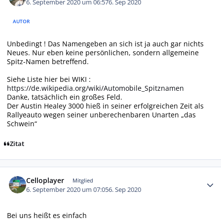
6. September 2020 um 06:57
6. Sep 2020
AUTOR
Unbedingt ! Das Namengeben an sich ist ja auch gar nichts
Neues. Nur eben keine persönlichen, sondern allgemeine
Spitz-Namen betreffend.
Siehe Liste hier bei WIKI :
https://de.wikipedia.org/wiki/Automobile_Spitznamen
Danke, tatsächlich ein großes Feld.
Der Austin Healey 3000 hieß in seiner erfolgreichen Zeit als
Rallyeauto wegen seiner unberechenbaren Unarten „das
Schwein“
Zitat
Autor-Statistiken
Celloplayer
Mitglied
6. September 2020 um 07:05
6. Sep 2020
Bei uns heißt es einfach