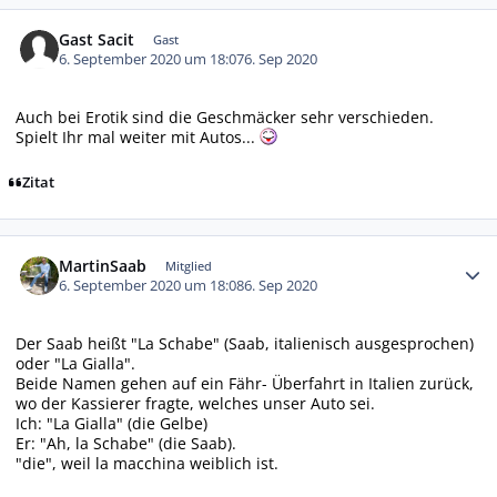
Gast Sacit
Gast
6. September 2020 um 18:07
6. Sep 2020
Auch bei Erotik sind die Geschmäcker sehr verschieden.
Spielt Ihr mal weiter mit Autos...
Zitat
Autor-Statistiken
MartinSaab
Mitglied
6. September 2020 um 18:08
6. Sep 2020
Der Saab heißt "La Schabe" (Saab, italienisch ausgesprochen)
oder "La Gialla".
Beide Namen gehen auf ein Fähr- Überfahrt in Italien zurück,
wo der Kassierer fragte, welches unser Auto sei.
Ich: "La Gialla" (die Gelbe)
Er: "Ah, la Schabe" (die Saab).
"die", weil la macchina weiblich ist.