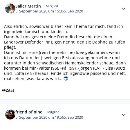
Autor-Statistiken
Sailer Martin
Mitglied
5. September 2020 um 15:35
5. Sep 2020
Also ehrlich, sowas war bisher kein Thema für mich, fand ich
irgendwie komisch und kindisch.
Dann hat uns gestern eine Freundin besucht, die einen
Landrover Defender ihr Eigen nennt, den sie Daphne zu rufen
pflegt.
Dann ist mir eine (rein theoretische) Idee gekommen: wenn
ich das Datum der jeweiligen Erstzulassung hernehme und
darunter in den schwedischen Namenskalender schaue, dann
kommen bei mir -Valter (96), -Pål (99), -Jörgen (CV), - Elsa (900t)
und -Lotta (9-5) heraus. Finde ich irgendwie passend und nett,
mal sehen, was daraus wird...
Zitat
Autor-Statistiken
friend of nine
Mitglied
5. September 2020 um 19:56
5. Sep 2020