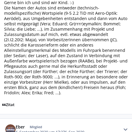
Gerne bin ich und sind wir Kind. :-)
Die Namen der Autos sind entweder (technisch-
modellspezifische) Wortspiele (9-5 2.2 TiD mit Aero-Optik:
Aerödel), aus Umgebenheiten entstanden und dann vom Auto
selbst mitgeprägt (Vera; Eduard; Gr(rrrr)eymalkin; Bommel;
Silvia; die Liebe; ...), im Zusammenhang mit Projekt und
Zulassungsdatum auf mich, evtl. etwas abgewandelt
(2I.I2.20I2: Maja), von VorbesitzerInnen übernommen (JC),
schlicht die Karosserieform oder ein anderes
Alleinstellungsmerkmal des Modells im Fuhrpark benennend
(der Sedan; der Laser), auf den Zustand in Verbindung mit
Außenfarbe wortspielerisch bezogen (RAABe), bei Projekt- und
Pflegeautos auch gerne mal die Herkunftsstadt oder
Zulassungsort (der Fürther; der echte Fürther; der Trierer; der
Roth-900; der Roth-9000; ...), in Erinnerung an besondere oder
einzige Vorbesitzer (Herr Mielke), oder aus Impulsen, auf den
ersten Blick, ganz aus dem (kindlichen!) Freisein heraus (Floh;
Fridolin; Alex; Erika; Fred; ...).
Zitat
Autor-Statistiken
Eber
Mitglied