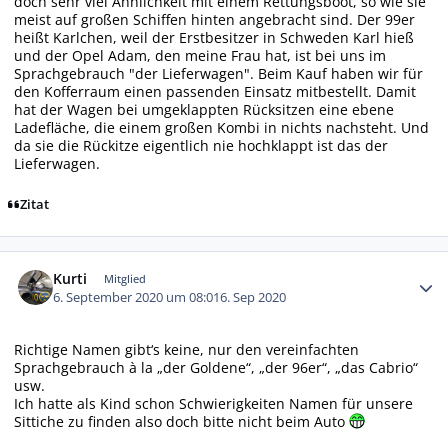
doch sehr viel Ähnlichkeit mit einem Rettungsboot, so wie sie
meist auf großen Schiffen hinten angebracht sind. Der 99er
heißt Karlchen, weil der Erstbesitzer in Schweden Karl hieß
und der Opel Adam, den meine Frau hat, ist bei uns im
Sprachgebrauch "der Lieferwagen". Beim Kauf haben wir für
den Kofferraum einen passenden Einsatz mitbestellt. Damit
hat der Wagen bei umgeklappten Rücksitzen eine ebene
Ladefläche, die einem großen Kombi in nichts nachsteht. Und
da sie die Rückitze eigentlich nie hochklappt ist das der
Lieferwagen.
Zitat
Autor-Statistiken
Kurti
Mitglied
6. September 2020 um 08:01
6. Sep 2020
Richtige Namen gibt‘s keine, nur den vereinfachten
Sprachgebrauch à la „der Goldene“, „der 96er“, „das Cabrio“
usw.
Ich hatte als Kind schon Schwierigkeiten Namen für unsere
Sittiche zu finden also doch bitte nicht beim Auto