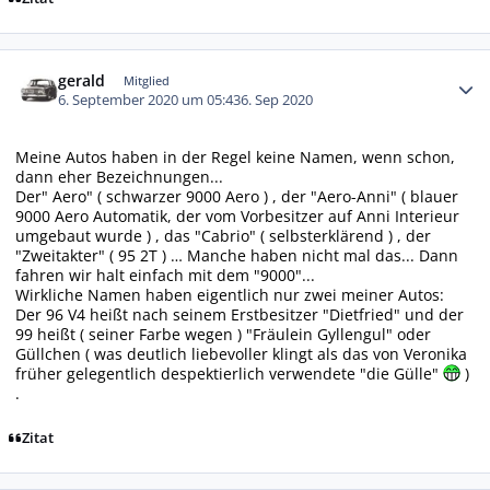
Autor-Statistiken
gerald
Mitglied
6. September 2020 um 05:43
6. Sep 2020
Meine Autos haben in der Regel keine Namen, wenn schon,
dann eher Bezeichnungen...
Der" Aero" ( schwarzer 9000 Aero ) , der "Aero-Anni" ( blauer
9000 Aero Automatik, der vom Vorbesitzer auf Anni Interieur
umgebaut wurde ) , das "Cabrio" ( selbsterklärend ) , der
"Zweitakter" ( 95 2T ) … Manche haben nicht mal das... Dann
fahren wir halt einfach mit dem "9000"...
Wirkliche Namen haben eigentlich nur zwei meiner Autos:
Der 96 V4 heißt nach seinem Erstbesitzer "Dietfried" und der
99 heißt ( seiner Farbe wegen ) "Fräulein Gyllengul" oder
Güllchen ( was deutlich liebevoller klingt als das von Veronika
früher gelegentlich despektierlich verwendete "die Gülle"
)
.
Zitat