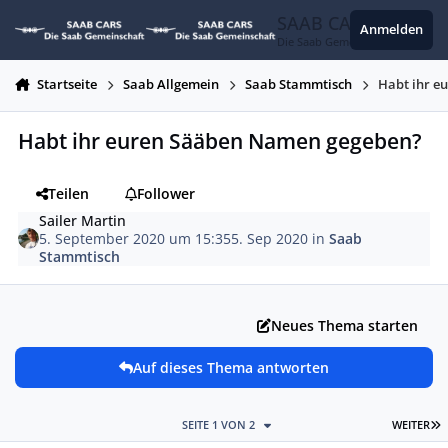
Zum Inhalt springen
SAAB CARS
Anmelden
Die Saab Gemeinschaft
Startseite
Saab Allgemein
Saab Stammtisch
Habt ihr e
Habt ihr euren Sääben Namen gegeben?
Teilen
Follower
Sailer Martin
5. September 2020 um 15:35
5. Sep 2020
in
Saab
Stammtisch
Neues Thema starten
Auf dieses Thema antworten
L
SEITE 1 VON 2
WEITER