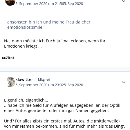
5. September 2020 um 21:56
5. Sep 2020
ansonsten bin ich und meine Frau da eher
emotionslos:smile:
Na, dann möchte ich Euch ja ´mal erleben, wenn Ihr
Emotionen kriegt ...
Zitat
Autor-Statistiken
klawitter
Mitglied
5. September 2020 um 23:02
5. Sep 2020
Eigentlich, eigentlich...
...habe ich nie Geld für Alufelgen ausgegeben, an der Optik
eines Autos gearbeitet oder ihm gar Namen gegeben.
Und? Für alles gibts ein erstes mal. Autos, die (mittlerweile)
von mir Namen bekommen, sind für mich mehr als 'das Ding'.