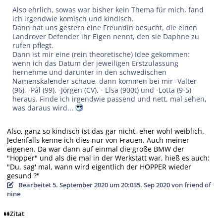
Also ehrlich, sowas war bisher kein Thema für mich, fand
ich irgendwie komisch und kindisch.
Dann hat uns gestern eine Freundin besucht, die einen
Landrover Defender ihr Eigen nennt, den sie Daphne zu
rufen pflegt.
Dann ist mir eine (rein theoretische) Idee gekommen:
wenn ich das Datum der jeweiligen Erstzulassung
hernehme und darunter in den schwedischen
Namenskalender schaue, dann kommen bei mir -Valter
(96), -Pål (99), -Jörgen (CV), - Elsa (900t) und -Lotta (9-5)
heraus. Finde ich irgendwie passend und nett, mal sehen,
was daraus wird...
Also, ganz so kindisch ist das gar nicht, eher wohl weiblich.
Jedenfalls kenne ich dies nur von Frauen. Auch meiner
eigenen. Da war dann auf einmal die große BMW der
"Hopper" und als die mal in der Werkstatt war, hieß es auch:
"Du, sag' mal, wann wird eigentlich der HOPPER wieder
gesund ?"
Bearbeitet
5. September 2020 um 20:03
5. Sep 2020
von friend of
nine
Zitat