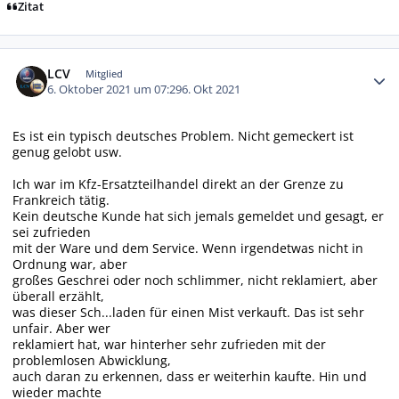
Zitat
Autor-Statistiken
LCV
Mitglied
6. Oktober 2021 um 07:29
6. Okt 2021
Es ist ein typisch deutsches Problem. Nicht gemeckert ist
genug gelobt usw.
Ich war im Kfz-Ersatzteilhandel direkt an der Grenze zu
Frankreich tätig.
Kein deutsche Kunde hat sich jemals gemeldet und gesagt, er
sei zufrieden
mit der Ware und dem Service. Wenn irgendetwas nicht in
Ordnung war, aber
großes Geschrei oder noch schlimmer, nicht reklamiert, aber
überall erzählt,
was dieser Sch...laden für einen Mist verkauft. Das ist sehr
unfair. Aber wer
reklamiert hat, war hinterher sehr zufrieden mit der
problemlosen Abwicklung,
auch daran zu erkennen, dass er weiterhin kaufte. Hin und
wieder machte