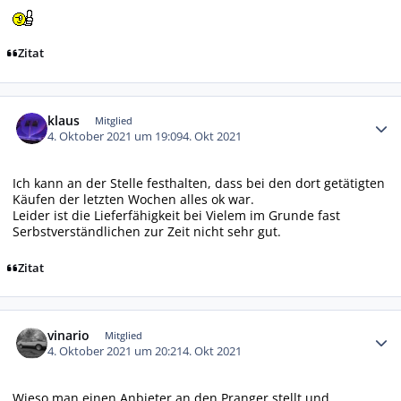
Zitat
Autor-Statistiken
klaus
Mitglied
4. Oktober 2021 um 19:09
4. Okt 2021
Ich kann an der Stelle festhalten, dass bei den dort getätigten
Käufen der letzten Wochen alles ok war.
Leider ist die Lieferfähigkeit bei Vielem im Grunde fast
Serbstverständlichen zur Zeit nicht sehr gut.
Zitat
Autor-Statistiken
vinario
Mitglied
4. Oktober 2021 um 20:21
4. Okt 2021
Wieso man einen Anbieter an den Pranger stellt und