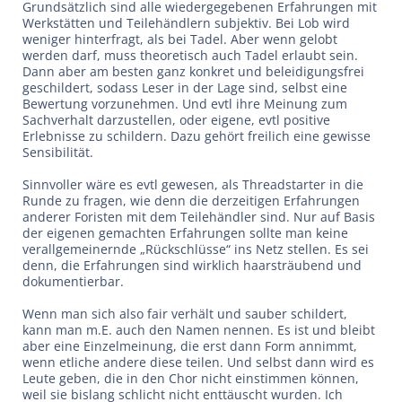
Grundsätzlich sind alle wiedergegebenen Erfahrungen mit
Werkstätten und Teilehändlern subjektiv. Bei Lob wird
weniger hinterfragt, als bei Tadel. Aber wenn gelobt
werden darf, muss theoretisch auch Tadel erlaubt sein.
Dann aber am besten ganz konkret und beleidigungsfrei
geschildert, sodass Leser in der Lage sind, selbst eine
Bewertung vorzunehmen. Und evtl ihre Meinung zum
Sachverhalt darzustellen, oder eigene, evtl positive
Erlebnisse zu schildern. Dazu gehört freilich eine gewisse
Sensibilität.
Sinnvoller wäre es evtl gewesen, als Threadstarter in die
Runde zu fragen, wie denn die derzeitigen Erfahrungen
anderer Foristen mit dem Teilehändler sind. Nur auf Basis
der eigenen gemachten Erfahrungen sollte man keine
verallgemeinernde „Rückschlüsse“ ins Netz stellen. Es sei
denn, die Erfahrungen sind wirklich haarsträubend und
dokumentierbar.
Wenn man sich also fair verhält und sauber schildert,
kann man m.E. auch den Namen nennen. Es ist und bleibt
aber eine Einzelmeinung, die erst dann Form annimmt,
wenn etliche andere diese teilen. Und selbst dann wird es
Leute geben, die in den Chor nicht einstimmen können,
weil sie bislang schlicht nicht enttäuscht wurden. Ich