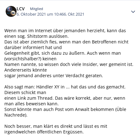
Autor-Statistiken
LCV
Mitglied
6. Oktober 2021 um 10:46
6. Okt 2021
Wenn man im Internet über jemanden herzieht, kann das
einen sog. Shitstorm auslösen.
Das ist aber ziemlich fies, wenn man den Betroffenen nicht
darüber informiert hat und
Gelegenheit gibt, sich dazu zu äußern. Auch wenn man
(vorsichtshalber?) keinen
Namen nannte, so wissen doch viele Insider, wer gemeint ist.
Andererseits könnte
sogar jemand anderes unter Verdacht geraten.
Also sagt man: Händler XY in ... hat das und das gemacht.
Diesem schickt man
einen Link zum Thread. Das wäre korrekt, aber nur, wenn
man alles beweisen kann.
Sonst könnte man auch Post vom Anwalt bekommen (Üble
Nachrede).
Noch besser, man klärt es direkt und lässt es mit
irgendwelchen öffentlichen Ergüssen.