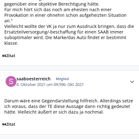
gegenüber eine objektive Berechtigung hätte.
Für mich hört sich das noch am ehesten nach einer
Provokation in einer ohnehin schon aufgeheizten Situation
an."
Vielleicht wollte der VK ja nur zum Ausdruck bringen, dass die
Ersatzteilversorgung/-beschaffung für einen SAAB immer
suboptimaler wird. Die Marke/das Auto findet er bestimmt
klasse.
Zitat
Autor-Statistiken
saaboesterreich
Mitglied
6. Oktober 2021 um 09:59
6. Okt 2021
Darum wäre eine Gegendarstellung hilfreich. Allerdings setze
ich voraus, dass der TE diese Aussage dann richtig gedeutet
hätte. Vielleicht äußert er sich dazu ja nochmal.
Zitat