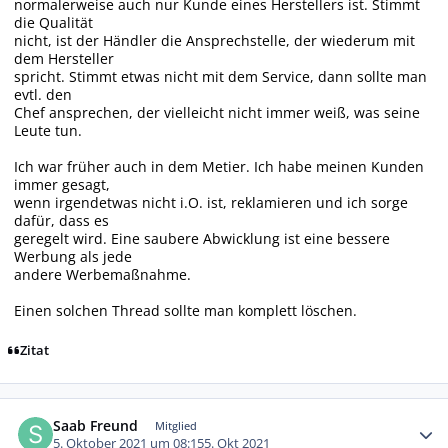
normalerweise auch nur Kunde eines Herstellers ist. Stimmt
die Qualität
nicht, ist der Händler die Ansprechstelle, der wiederum mit
dem Hersteller
spricht. Stimmt etwas nicht mit dem Service, dann sollte man
evtl. den
Chef ansprechen, der vielleicht nicht immer weiß, was seine
Leute tun.
Ich war früher auch in dem Metier. Ich habe meinen Kunden
immer gesagt,
wenn irgendetwas nicht i.O. ist, reklamieren und ich sorge
dafür, dass es
geregelt wird. Eine saubere Abwicklung ist eine bessere
Werbung als jede
andere Werbemaßnahme.
Einen solchen Thread sollte man komplett löschen.
Zitat
Autor-Statistiken
Saab Freund
Mitglied
5. Oktober 2021 um 08:15
5. Okt 2021