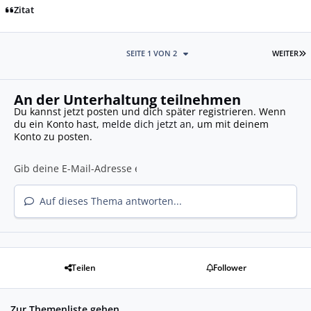
Zitat
L
SEITE 1 VON 2
WEITER
An der Unterhaltung teilnehmen
Du kannst jetzt posten und dich später registrieren. Wenn
du ein Konto hast,
melde dich jetzt an
, um mit deinem
Konto zu posten.
Auf dieses Thema antworten...
Teilen
Follower
Zur Themenliste gehen