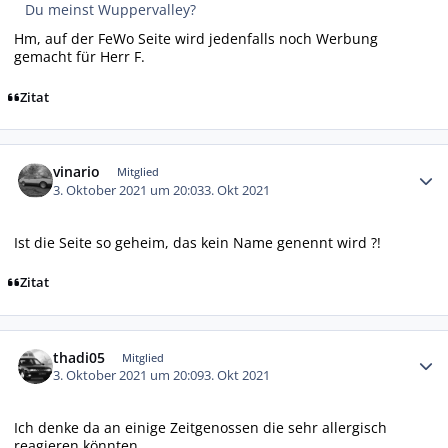
Du meinst Wuppervalley?
Hm, auf der FeWo Seite wird jedenfalls noch Werbung
gemacht für Herr F.
Zitat
Autor-Statistiken
vinario
Mitglied
3. Oktober 2021 um 20:03
3. Okt 2021
Ist die Seite so geheim, das kein Name genennt wird ?!
Zitat
Autor-Statistiken
thadi05
Mitglied
3. Oktober 2021 um 20:09
3. Okt 2021
Ich denke da an einige Zeitgenossen die sehr allergisch
reagieren könnten.