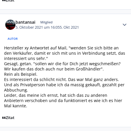
Zitat
Autor-Statistiken
bantansai
Mitglied
5. Oktober 2021 um 16:05
5. Okt 2021
AUTOR
Hersteller xy Antwortet auf Mail, "wenden Sie sich bitte an
den Verkäufer, damit er sich mit uns in Verbindung setzt, das
interessiert uns sehr."
Gesagt, getan. "sollen wir die für Dich jetzt wegschmeißen?
Wir kaufen das doch auch nur beim Großhändler".
Rein als Beispiel.
Es interessiert da schlicht nicht. Das war Mal ganz anders.
Und als Privatperson habe ich da massig gekauft, gezahlt per
Abbuchung.
Leider, das meine ich ernst, hat sich das zu anderen
Anbietern verschoben und da funktioniert es wie ich es hier
Mal kannte.
Zitat