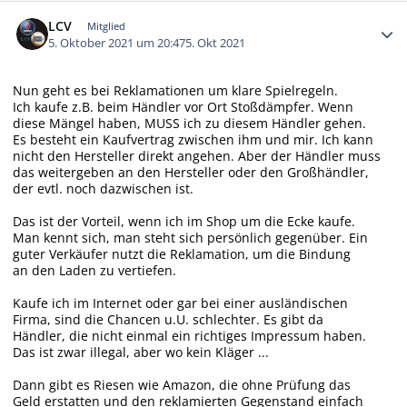
Autor-Statistiken
LCV
Mitglied
5. Oktober 2021 um 20:47
5. Okt 2021
Nun geht es bei Reklamationen um klare Spielregeln.
Ich kaufe z.B. beim Händler vor Ort Stoßdämpfer. Wenn
diese Mängel haben, MUSS ich zu diesem Händler gehen.
Es besteht ein Kaufvertrag zwischen ihm und mir. Ich kann
nicht den Hersteller direkt angehen. Aber der Händler muss
das weitergeben an den Hersteller oder den Großhändler,
der evtl. noch dazwischen ist.
Das ist der Vorteil, wenn ich im Shop um die Ecke kaufe.
Man kennt sich, man steht sich persönlich gegenüber. Ein
guter Verkäufer nutzt die Reklamation, um die Bindung
an den Laden zu vertiefen.
Kaufe ich im Internet oder gar bei einer ausländischen
Firma, sind die Chancen u.U. schlechter. Es gibt da
Händler, die nicht einmal ein richtiges Impressum haben.
Das ist zwar illegal, aber wo kein Kläger ...
Dann gibt es Riesen wie Amazon, die ohne Prüfung das
Geld erstatten und den reklamierten Gegenstand einfach