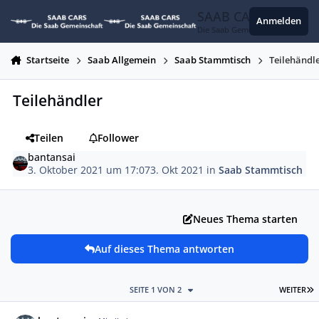
Zum Inhalt springen
SAAB CARS
Anmelden
Die Saab Gemeinschaft
Startseite
Saab Allgemein
Saab Stammtisch
Teilehändl
Teilehändler
Teilen
Follower
bantansai
3. Oktober 2021 um 17:07
3. Okt 2021
in
Saab Stammtisch
Neues Thema starten
Auf dieses Thema antworten
L
SEITE 1 VON 2
WEITER
Autor-Statistiken