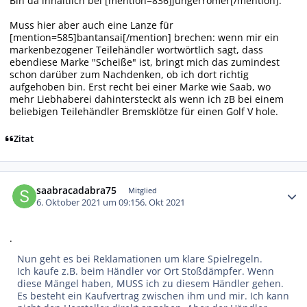
Bin da inhaltlich bei [mention=836]jungerrömer[/mention].
Muss hier aber auch eine Lanze für
[mention=585]bantansai[/mention] brechen: wenn mir ein
markenbezogener Teilehändler wortwörtlich sagt, dass
ebendiese Marke "Scheiße" ist, bringt mich das zumindest
schon darüber zum Nachdenken, ob ich dort richtig
aufgehoben bin. Erst recht bei einer Marke wie Saab, wo
mehr Liebhaberei dahintersteckt als wenn ich zB bei einem
beliebigen Teilehändler Bremsklötze für einen Golf V hole.
Zitat
Autor-Statistiken
saabracadabra75
Mitglied
6. Oktober 2021 um 09:15
6. Okt 2021
.
Nun geht es bei Reklamationen um klare Spielregeln.
Ich kaufe z.B. beim Händler vor Ort Stoßdämpfer. Wenn
diese Mängel haben, MUSS ich zu diesem Händler gehen.
Es besteht ein Kaufvertrag zwischen ihm und mir. Ich kann