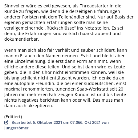
Sinnvoller wäre es evtl gewesen, als Threadstarter in die
Runde zu fragen, wie denn die derzeitigen Erfahrungen
anderer Foristen mit dem Teilehändler sind. Nur auf Basis der
eigenen gemachten Erfahrungen sollte man keine
verallgemeinernde „Rückschlüsse“ ins Netz stellen. Es sei
denn, die Erfahrungen sind wirklich haarsträubend und
dokumentierbar.
Wenn man sich also fair verhält und sauber schildert, kann
man m.E. auch den Namen nennen. Es ist und bleibt aber
eine Einzelmeinung, die erst dann Form annimmt, wenn
etliche andere diese teilen. Und selbst dann wird es Leute
geben, die in den Chor nicht einstimmen können, weil sie
bislang schlicht nicht enttäuscht wurden. Ich denke da an
eine autophile Freundin, die bei einer süddeutschen, einst
maximal renommierten, tunenden Saab-Werkstatt seit 20
Jahren mit mehreren Fahrzeugen Kundin ist und bis heute
nichts Negatives berichten kann oder will. Das muss man
dann auch akzeptieren.
(Editiert)
Bearbeitet
6. Oktober 2021 um 07:06
6. Okt 2021
von
jungerrömer