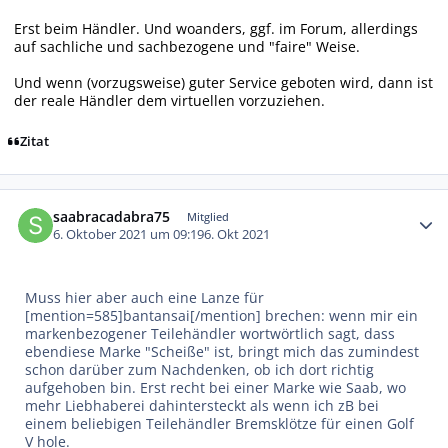
Erst beim Händler. Und woanders, ggf. im Forum, allerdings
auf sachliche und sachbezogene und "faire" Weise.
Und wenn (vorzugsweise) guter Service geboten wird, dann ist
der reale Händler dem virtuellen vorzuziehen.
Zitat
Autor-Statistiken
saabracadabra75
Mitglied
6. Oktober 2021 um 09:19
6. Okt 2021
Muss hier aber auch eine Lanze für
[mention=585]bantansai[/mention] brechen: wenn mir ein
markenbezogener Teilehändler wortwörtlich sagt, dass
ebendiese Marke "Scheiße" ist, bringt mich das zumindest
schon darüber zum Nachdenken, ob ich dort richtig
aufgehoben bin. Erst recht bei einer Marke wie Saab, wo
mehr Liebhaberei dahintersteckt als wenn ich zB bei
einem beliebigen Teilehändler Bremsklötze für einen Golf
V hole.