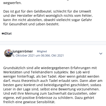
wegwerfen.
Das ist gut für den Geldbeutel, schlecht für die Umwelt
und der Hersteller erfährt womöglich nichts vom Fehler,
kann ihn nicht abstellen, obwohl vielleicht sogar Gefahr
für Gesundheit und Leben besteht.
Zitat
Autor-Statistiken
jungerrömer
Mitglied
6. Oktober 2021 um 06:36
6. Okt 2021
Grundsätzlich sind alle wiedergegebenen Erfahrungen mit
Werkstätten und Teilehändlern subjektiv. Bei Lob wird
weniger hinterfragt, als bei Tadel. Aber wenn gelobt werden
darf, muss theoretisch auch Tadel erlaubt sein. Dann aber am
besten ganz konkret und beleidigungsfrei geschildert, sodass
Leser in der Lage sind, selbst eine Bewertung vorzunehmen.
Und evtl ihre Meinung zum Sachverhalt darzustellen, oder
eigene, evtl positive Erlebnisse zu schildern. Dazu gehört
freilich eine gewisse Sensibilität.