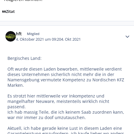
Zitat
Autor-Statistiken
hft
Mitglied
4. Oktober 2021 um 09:20
4. Okt 2021
Bergisches Land:
Oft wurde diesen Laden beworben, mittlerweile verdient
dieses Unternehmen sicherlich nicht mehr die in der
Namensgebung vermutete Kompetenz zu Nordischen KFZ
Marken.
Es strotzt hier mittlerweile vor Inkompetenz und
mangelhafter Neuware, meistenteils wirklich nicht
passend.
Ich hab massig Teile, die ich keinem Saab zuordnen kann,
war mir immer zu doof umzutauschen.
Aktuell, ich habe gerade keine Lust in diesem Laden eine
Garantieleistung einzufordern, ich kaufe lieber wo anders