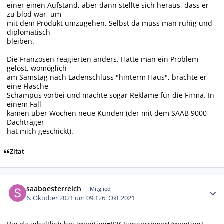
einer einen Aufstand, aber dann stellte sich heraus, dass er
zu blöd war, um
mit dem Produkt umzugehen. Selbst da muss man ruhig und
diplomatisch
bleiben.
Die Franzosen reagierten anders. Hatte man ein Problem
gelöst, womöglich
am Samstag nach Ladenschluss "hinterm Haus", brachte er
eine Flasche
Schampus vorbei und machte sogar Reklame für die Firma. In
einem Fall
kamen über Wochen neue Kunden (der mit dem SAAB 9000
Dachträger
hat mich geschickt).
Zitat
Autor-Statistiken
saaboesterreich
Mitglied
6. Oktober 2021 um 09:12
6. Okt 2021