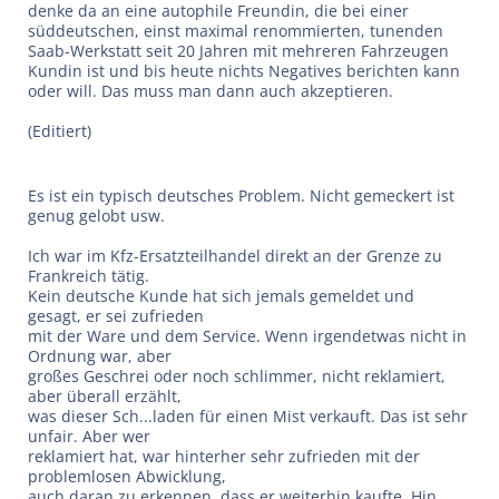
denke da an eine autophile Freundin, die bei einer
süddeutschen, einst maximal renommierten, tunenden
Saab-Werkstatt seit 20 Jahren mit mehreren Fahrzeugen
Kundin ist und bis heute nichts Negatives berichten kann
oder will. Das muss man dann auch akzeptieren.
(Editiert)
Es ist ein typisch deutsches Problem. Nicht gemeckert ist
genug gelobt usw.
Ich war im Kfz-Ersatzteilhandel direkt an der Grenze zu
Frankreich tätig.
Kein deutsche Kunde hat sich jemals gemeldet und
gesagt, er sei zufrieden
mit der Ware und dem Service. Wenn irgendetwas nicht in
Ordnung war, aber
großes Geschrei oder noch schlimmer, nicht reklamiert,
aber überall erzählt,
was dieser Sch...laden für einen Mist verkauft. Das ist sehr
unfair. Aber wer
reklamiert hat, war hinterher sehr zufrieden mit der
problemlosen Abwicklung,
auch daran zu erkennen, dass er weiterhin kaufte. Hin