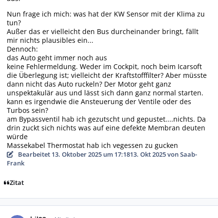
Nun frage ich mich: was hat der KW Sensor mit der Klima zu
tun?
Außer das er vielleicht den Bus durcheinander bringt, fällt
mir nichts plausibles ein...
Dennoch:
das Auto geht immer noch aus
keine Fehlermeldung. Weder im Cockpit, noch beim Icarsoft
die Überlegung ist; vielleicht der Kraftstofffilter? Aber müsste
dann nicht das Auto ruckeln? Der Motor geht ganz
unspektakulär aus und lässt sich dann ganz normal starten.
kann es irgendwie die Ansteuerung der Ventile oder des
Turbos sein?
am Bypassventil hab ich gezutscht und gepustet....nichts. Da
drin zuckt sich nichts was auf eine defekte Membran deuten
würde
Massekabel Thermostat hab ich vegessen zu gucken
Bearbeitet
13. Oktober 2025 um 17:18
13. Okt 2025
von Saab-
Frank
Zitat
Autor-Statistiken