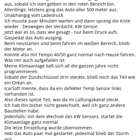
aus, sobald ich vom gelben in den roten Bereich bin.
Allerdings: letztens ging das Auto aller 500 meter aus.
Unabhängig vom Ladedruck
Ich musste paar Minuten warten und dann sprang die Kiste
wieder . Deswegen der Verdacht: KW Sensor.
Jetzt war es so, dass wie gesagt - nur beim Druck aufs
Gaspedal das Auto ausging.
Beim neustarten und beim fahren im weißen Bereich, blieb
der Motor an.
Konnte also mit Tempo 40/50 ganz normal nach Hause fahren.
Was mir auch aufgefallen ist:
Meine Klimaanlage ließ sich all die ganzen Jahre nicht
programmieren.
Sobald der Zündschlüssel drin steckte, bließ mich das Teil wie
ein Orkan an.
IcarSoft meinte, dass da ein defekter Temp Sensor links
vorhanden ist.
Also dieses spitze Teil, was da im Lüftungskanal steckt.
Ich hab ihn bisher nicht gewechselt, weil ich ganz andere
Baustellen habe.
Jedenfalls: mit dem Wechsel des KW Sensors, startet die
Klimaanlage ganz normal.
Die letze Einstellung wurde übernommen.
Hab das Auto paar mal gestartet- jedesmal blieb der Sturm
aus.