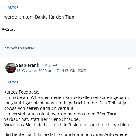
AUTOR
werde ich tun. Danke für den Tipp
Zitat
2 Wochen später...
Autor-Statistiken
Saab-Frank
Mitglied
13. Oktober 2025 um 17:14
13. Okt 2025
AUTOR
kurzes Feedback.
Ich habe am WE einen neuen Kurbelwellensensor eingebaut.
Ihr glaubt gar nicht, was ich da geflucht habe. Das Teil ist ja
sowas von selten dämlich verbaut.
Ich versteh auch nicht, warum man da einen 30er Torx
verbaut hat, statt ner 10er Schraube.
Wozu das Blech da ist, erschließt sich mir auch nicht wirklich.
Bin heute mal 3 km gefahren und dann ging das Auto wieder