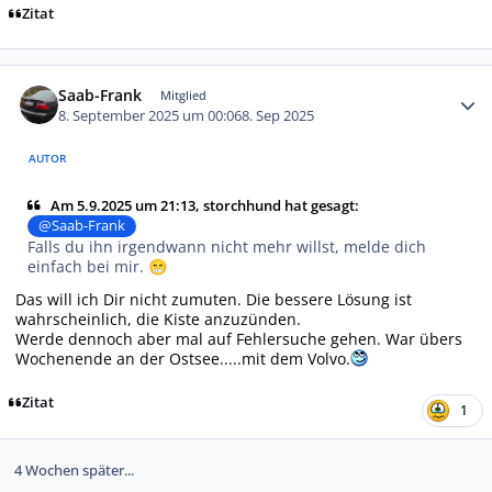
Zitat
Autor-Statistiken
Saab-Frank
Mitglied
8. September 2025 um 00:06
8. Sep 2025
AUTOR
Am 5.9.2025 um 21:13, storchhund hat gesagt:
@Saab-Frank
Falls du ihn irgendwann nicht mehr willst, melde dich
einfach bei mir.
😁
Das will ich Dir nicht zumuten. Die bessere Lösung ist
wahrscheinlich, die Kiste anzuzünden.
Werde dennoch aber mal auf Fehlersuche gehen. War übers
Wochenende an der Ostsee.....mit dem Volvo.
Zitat
1
4 Wochen später...