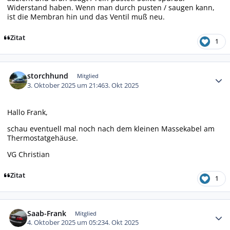
Widerstand haben. Wenn man durch pusten / saugen kann,
ist die Membran hin und das Ventil muß neu.
Zitat
1
Autor-Statistiken
storchhund
Mitglied
3. Oktober 2025 um 21:46
3. Okt 2025
Hallo Frank,
schau eventuell mal noch nach dem kleinen Massekabel am
Thermostatgehäuse.
VG Christian
Zitat
1
Autor-Statistiken
Saab-Frank
Mitglied
4. Oktober 2025 um 05:23
4. Okt 2025