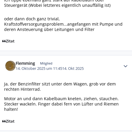
Steuergerät (Wobei letzteres eigentlich unauffällig ist)
oder dann doch ganz trivial,
Kraftstoffversorgungsproblem...angefangen mit Pumpe und
deren Ansteuerung über Leitungen und Filter
Zitat
Autor-Statistiken
Flemming
Mitglied
14. Oktober 2025 um 11:45
14. Okt 2025
Ja, der Benzinfilter sitzt unter dem Wagen, grob vor dem
rechten Hinterrad.
Motor an und dann Kabelbaum kneten, ziehen, stauchen.
Stecker wackeln. Finger dabei fern von Lüfter und Riemen
halten!
Zitat