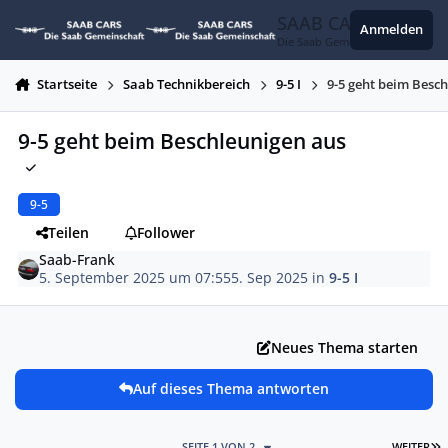
Zum Inhalt springen
SAAB CARS
Anmelden
Die Saab Gemeinschaft
Startseite
Saab Technikbereich
9-5 I
9-5 geht beim Besc
9-5 geht beim Beschleunigen aus
9-5
Teilen
Follower
Saab-Frank
5. September 2025 um 07:55
5. Sep 2025
in
9-5 I
Neues Thema starten
Auf dieses Thema antworten
L
SEITE 1 VON 2
WEITER