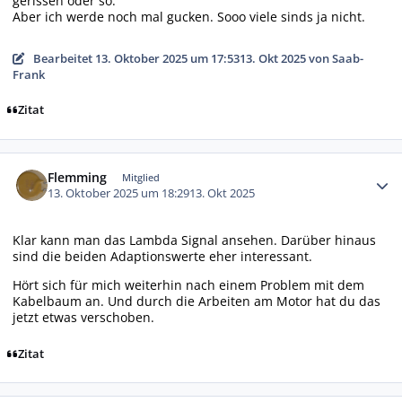
gerissen oder so.
Aber ich werde noch mal gucken. Sooo viele sinds ja nicht.
Bearbeitet
13. Oktober 2025 um 17:53
13. Okt 2025
von Saab-
Frank
Zitat
Autor-Statistiken
Flemming
Mitglied
13. Oktober 2025 um 18:29
13. Okt 2025
Klar kann man das Lambda Signal ansehen. Darüber hinaus
sind die beiden Adaptionswerte eher interessant.
Hört sich für mich weiterhin nach einem Problem mit dem
Kabelbaum an. Und durch die Arbeiten am Motor hat du das
jetzt etwas verschoben.
Zitat