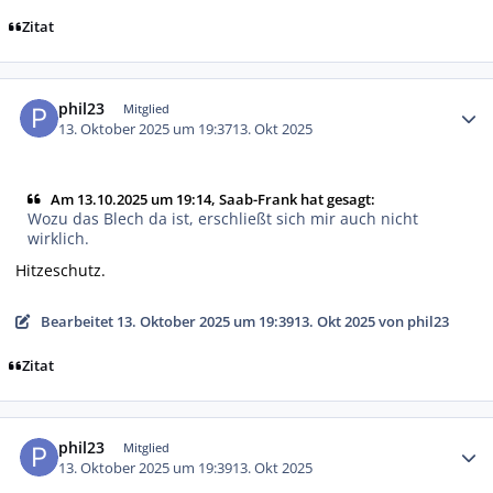
Zitat
Autor-Statistiken
phil23
Mitglied
13. Oktober 2025 um 19:37
13. Okt 2025
Am 13.10.2025 um 19:14, Saab-Frank hat gesagt:
Wozu das Blech da ist, erschließt sich mir auch nicht
wirklich.
Hitzeschutz.
Bearbeitet
13. Oktober 2025 um 19:39
13. Okt 2025
von phil23
Zitat
Autor-Statistiken
phil23
Mitglied
13. Oktober 2025 um 19:39
13. Okt 2025