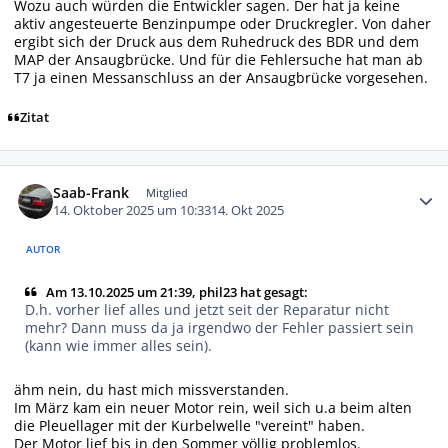
Wozu auch würden die Entwickler sagen. Der hat ja keine
aktiv angesteuerte Benzinpumpe oder Druckregler. Von daher
ergibt sich der Druck aus dem Ruhedruck des BDR und dem
MAP der Ansaugbrücke. Und für die Fehlersuche hat man ab
T7 ja einen Messanschluss an der Ansaugbrücke vorgesehen.
Zitat
Autor-Statistiken
Saab-Frank
Mitglied
14. Oktober 2025 um 10:33
14. Okt 2025
AUTOR
Am 13.10.2025 um 21:39, phil23 hat gesagt:
D.h. vorher lief alles und jetzt seit der Reparatur nicht
mehr? Dann muss da ja irgendwo der Fehler passiert sein
(kann wie immer alles sein).
ähm nein, du hast mich missverstanden.
Im März kam ein neuer Motor rein, weil sich u.a beim alten
die Pleuellager mit der Kurbelwelle "vereint" haben.
Der Motor lief bis in den Sommer völlig problemlos.