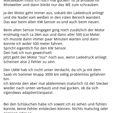
Massekabel muss ich noch mal gucken. Ist ja andauernd
Mistwetter und dann bleibt nur das WE zum schrauben.
Ja der Motor geht immer aus, sobald der Ladedruck anliegt
und die Nadel vom weißen in den roten Bereich wandert.
Das war beim alten KW Sensor so und auch beim neuen.
Beim alten Sensor hingegen ging noch zusätzlich der Motor
erstmalig nach ca 2km aus und dann aller 500 (ca) Meter.
Ich musste dann immer paar Minuten warten und dann
konnte ich wider 500 meter fahren.
Spricht eigentlich für den KW Sensor.
Den hab ich nun gewechselt
Jetzt geht der Motor "nur" noch aus, wenn Ladedruck anliegt.
Scheinen also 2 Fehler zu sein.
Den LMM hab ich nicht unter Verdacht, da ich ja mit dem
Saab im Sommer knapp 3000 km völlig problemlos gefahren
bin.
Ich könnte den aber mal abklemmen (natürlich ist der Stecker
wieder nach unten verbaut) und mal gucken, ob da sich
irgendwas adaptiert/anpasst.
Bei den Schläuchen habe ich soweit ich es sehen und fühlen
konnte, keine Fehler entdecken können. Nichts matschig oder