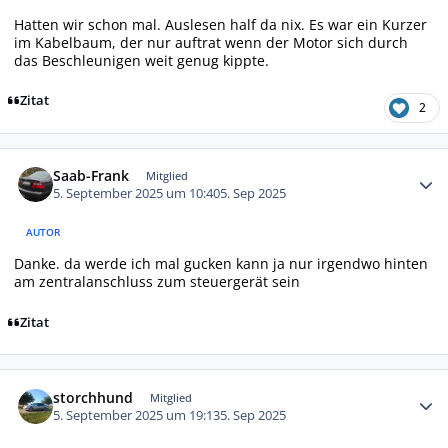
Hatten wir schon mal. Auslesen half da nix. Es war ein Kurzer
im Kabelbaum, der nur auftrat wenn der Motor sich durch
das Beschleunigen weit genug kippte.
Zitat
2
Autor-Statistiken
Saab-Frank
Mitglied
5. September 2025 um 10:40
5. Sep 2025
AUTOR
Danke. da werde ich mal gucken kann ja nur irgendwo hinten
am zentralanschluss zum steuergerät sein
Zitat
Autor-Statistiken
storchhund
Mitglied
5. September 2025 um 19:13
5. Sep 2025