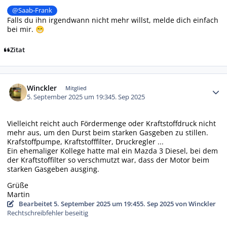
@Saab-Frank
Falls du ihn irgendwann nicht mehr willst, melde dich einfach
bei mir.
😁
Zitat
Autor-Statistiken
Winckler
Mitglied
5. September 2025 um 19:34
5. Sep 2025
Vielleicht reicht auch Fördermenge oder Kraftstoffdruck nicht
mehr aus, um den Durst beim starken Gasgeben zu stillen.
Krafstoffpumpe, Kraftstofffilter, Druckregler ...
Ein ehemaliger Kollege hatte mal ein Mazda 3 Diesel, bei dem
der Kraftstoffilter so verschmutzt war, dass der Motor beim
starken Gasgeben ausging.
Grüße
Martin
Bearbeitet
5. September 2025 um 19:45
5. Sep 2025
von Winckler
Rechtschreibfehler beseitig