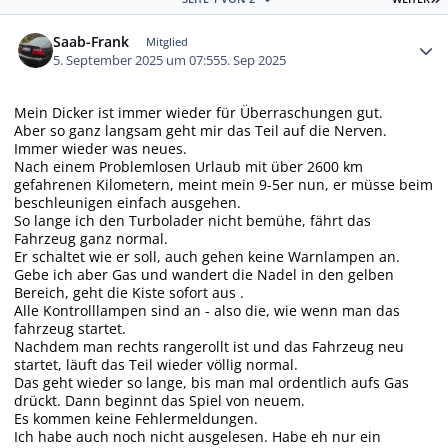
Autor-Statistiken
Saab-Frank
Mitglied
5. September 2025 um 07:55
5. Sep 2025
Mein Dicker ist immer wieder für Überraschungen gut.
Aber so ganz langsam geht mir das Teil auf die Nerven.
Immer wieder was neues.
Nach einem Problemlosen Urlaub mit über 2600 km
gefahrenen Kilometern, meint mein 9-5er nun, er müsse beim
beschleunigen einfach ausgehen.
So lange ich den Turbolader nicht bemühe, fährt das
Fahrzeug ganz normal.
Er schaltet wie er soll, auch gehen keine Warnlampen an.
Gebe ich aber Gas und wandert die Nadel in den gelben
Bereich, geht die Kiste sofort aus .
Alle Kontrolllampen sind an - also die, wie wenn man das
fahrzeug startet.
Nachdem man rechts rangerollt ist und das Fahrzeug neu
startet, läuft das Teil wieder völlig normal.
Das geht wieder so lange, bis man mal ordentlich aufs Gas
drückt. Dann beginnt das Spiel von neuem.
Es kommen keine Fehlermeldungen.
Ich habe auch noch nicht ausgelesen. Habe eh nur ein