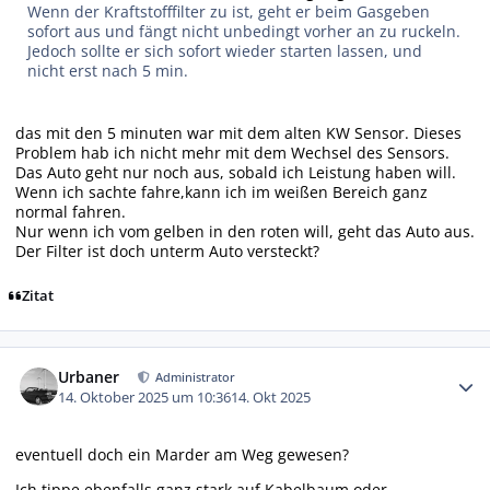
Wenn der Kraftstofffilter zu ist, geht er beim Gasgeben
sofort aus und fängt nicht unbedingt vorher an zu ruckeln.
Jedoch sollte er sich sofort wieder starten lassen, und
nicht erst nach 5 min.
das mit den 5 minuten war mit dem alten KW Sensor. Dieses
Problem hab ich nicht mehr mit dem Wechsel des Sensors.
Das Auto geht nur noch aus, sobald ich Leistung haben will.
Wenn ich sachte fahre,kann ich im weißen Bereich ganz
normal fahren.
Nur wenn ich vom gelben in den roten will, geht das Auto aus.
Der Filter ist doch unterm Auto versteckt?
Zitat
Autor-Statistiken
Urbaner
Administrator
14. Oktober 2025 um 10:36
14. Okt 2025
eventuell doch ein Marder am Weg gewesen?
Ich tippe ebenfalls ganz stark auf Kabelbaum oder