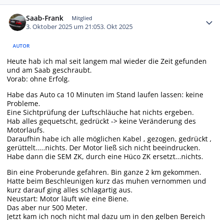
Autor-Statistiken
Saab-Frank
Mitglied
3. Oktober 2025 um 21:05
3. Okt 2025
AUTOR
Heute hab ich mal seit langem mal wieder die Zeit gefunden
und am Saab geschraubt.
Vorab: ohne Erfolg.
Habe das Auto ca 10 Minuten im Stand laufen lassen: keine
Probleme.
Eine Sichtprüfung der Luftschläuche hat nichts ergeben.
Hab alles gequetscht, gedrückt -> keine Veränderung des
Motorlaufs.
Daraufhin habe ich alle möglichen Kabel , gezogen, gedrückt ,
gerüttelt.....nichts. Der Motor ließ sich nicht beeindrucken.
Habe dann die SEM ZK, durch eine Hüco ZK ersetzt...nichts.
Bin eine Proberunde gefahren. Bin ganze 2 km gekommen.
Hatte beim Beschleunigen kurz das muhen vernommen und
kurz darauf ging alles schlagartig aus.
Neustart: Motor läuft wie eine Biene.
Das aber nur 500 Meter.
Jetzt kam ich noch nicht mal dazu um in den gelben Bereich