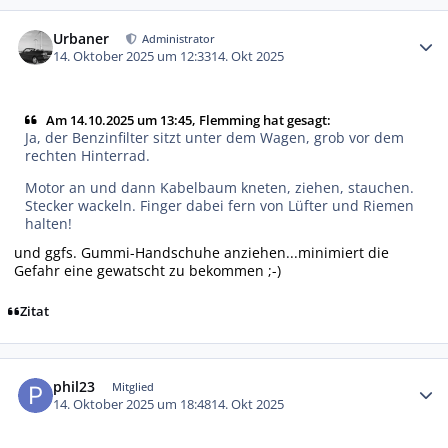
Autor-Statistiken
Urbaner
Administrator
14. Oktober 2025 um 12:33
14. Okt 2025
Am 14.10.2025 um 13:45, Flemming hat gesagt:
Ja, der Benzinfilter sitzt unter dem Wagen, grob vor dem
rechten Hinterrad.
Motor an und dann Kabelbaum kneten, ziehen, stauchen.
Stecker wackeln. Finger dabei fern von Lüfter und Riemen
halten!
und ggfs. Gummi-Handschuhe anziehen...minimiert die
Gefahr eine gewatscht zu bekommen ;-)
Zitat
Autor-Statistiken
phil23
Mitglied
14. Oktober 2025 um 18:48
14. Okt 2025