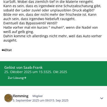
IcarSoft. Wobei das ziemlich tief in die Materie reingeht.
Kann es sein, dass es irgendwie eine Schutzabschatung gibt,
sobald der Lader zuviel oder unplausiblen Druck abgibt?
Bilde mir ein, dass der nicht mehr der frischeste ist. Kann
auch sein, dass irgendwo Nebeluft rausgeht.
Eventuell das Bypassventil Ventil?
Hatte vorher mal ein kurzes " muhen", wenn die Nadel von
weiß auf gelb ging.
Dahin komme ich allerdings nicht mehr, weil das Auto vorher
ausgeht.
Zitat
Gelöst von Saab-Frank
25. Oktober 2025 um 15:33
25. Okt 2025
Zur Lösung
Autor-Statistiken
Flemming
Mitglied
5. September 2025 um 09:01
5. Sep 2025