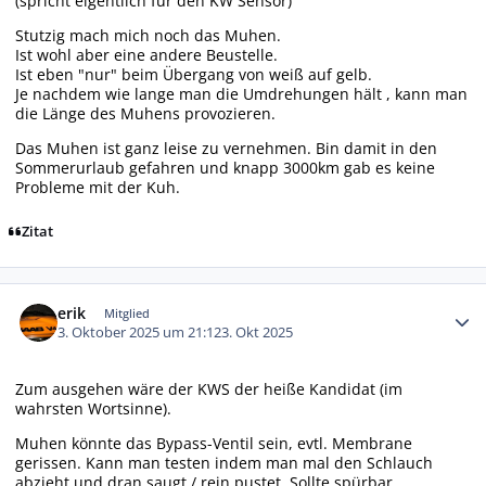
(spricht eigentlich für den KW Sensor)
Stutzig mach mich noch das Muhen.
Ist wohl aber eine andere Beustelle.
Ist eben "nur" beim Übergang von weiß auf gelb.
Je nachdem wie lange man die Umdrehungen hält , kann man
die Länge des Muhens provozieren.
Das Muhen ist ganz leise zu vernehmen. Bin damit in den
Sommerurlaub gefahren und knapp 3000km gab es keine
Probleme mit der Kuh.
Zitat
Autor-Statistiken
erik
Mitglied
3. Oktober 2025 um 21:12
3. Okt 2025
Zum ausgehen wäre der KWS der heiße Kandidat (im
wahrsten Wortsinne).
Muhen könnte das Bypass-Ventil sein, evtl. Membrane
gerissen. Kann man testen indem man mal den Schlauch
abzieht und dran saugt / rein pustet. Sollte spürbar