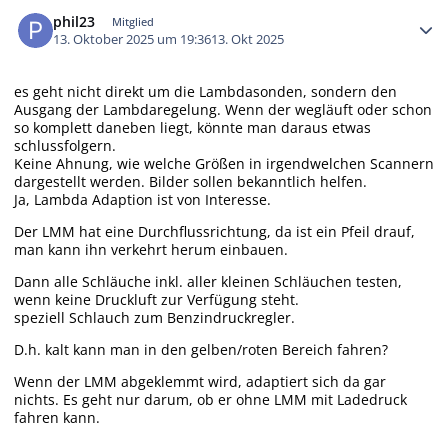
Autor-Statistiken
phil23
Mitglied
13. Oktober 2025 um 19:36
13. Okt 2025
es geht nicht direkt um die Lambdasonden, sondern den
Ausgang der Lambdaregelung. Wenn der wegläuft oder schon
so komplett daneben liegt, könnte man daraus etwas
schlussfolgern.
Keine Ahnung, wie welche Größen in irgendwelchen Scannern
dargestellt werden. Bilder sollen bekanntlich helfen.
Ja, Lambda Adaption ist von Interesse.
Der LMM hat eine Durchflussrichtung, da ist ein Pfeil drauf,
man kann ihn verkehrt herum einbauen.
Dann alle Schläuche inkl. aller kleinen Schläuchen testen,
wenn keine Druckluft zur Verfügung steht.
speziell Schlauch zum Benzindruckregler.
D.h. kalt kann man in den gelben/roten Bereich fahren?
Wenn der LMM abgeklemmt wird, adaptiert sich da gar
nichts. Es geht nur darum, ob er ohne LMM mit Ladedruck
fahren kann.