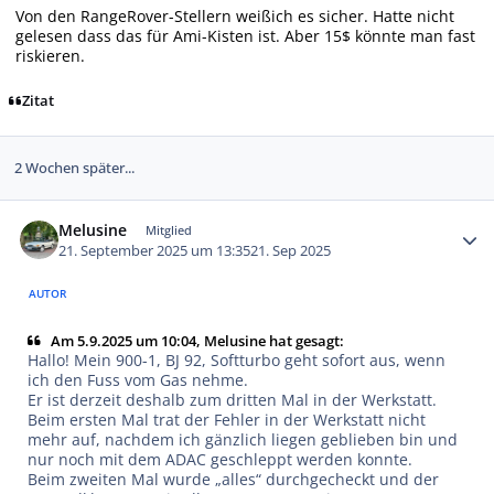
Von den RangeRover-Stellern weißich es sicher. Hatte nicht
gelesen dass das für Ami-Kisten ist. Aber 15$ könnte man fast
riskieren.
Zitat
2 Wochen später...
Autor-Statistiken
Melusine
Mitglied
21. September 2025 um 13:35
21. Sep 2025
AUTOR
Am 5.9.2025 um 10:04, Melusine hat gesagt:
Hallo! Mein 900-1, BJ 92, Softturbo geht sofort aus, wenn
ich den Fuss vom Gas nehme.
Er ist derzeit deshalb zum dritten Mal in der Werkstatt.
Beim ersten Mal trat der Fehler in der Werkstatt nicht
mehr auf, nachdem ich gänzlich liegen geblieben bin und
nur noch mit dem ADAC geschleppt werden konnte.
Beim zweiten Mal wurde „alles“ durchgecheckt und der