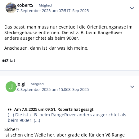
RobertS
Mitglied
7. September 2025 um 07:51
7. Sep 2025
Das passt, man muss nur eventuell die Orientierungsnase im
Steckergehäuse entfernen. Die ist z. B. beim RangeRover
anders ausgerichtet als beim 900er.
Anschauen, dann ist klar was ich meine.
Zitat
Autor-Statistiken
jo.gi
Mitglied
8. September 2025 um 15:06
8. Sep 2025
Am 7.9.2025 um 09:51, RobertS hat gesagt:
(...) Die ist z. B. beim RangeRover anders ausgerichtet als
beim 900er. (...)
Sicher?
Ist schon eine Weile her, aber grade die für den V8 Range