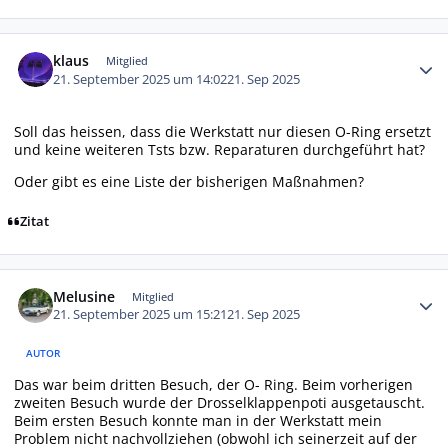
Autor-Statistiken
klaus
Mitglied
21. September 2025 um 14:02
21. Sep 2025
Soll das heissen, dass die Werkstatt nur diesen O-Ring ersetzt
und keine weiteren Tsts bzw. Reparaturen durchgeführt hat?
Oder gibt es eine Liste der bisherigen Maßnahmen?
Zitat
Autor-Statistiken
Melusine
Mitglied
21. September 2025 um 15:21
21. Sep 2025
AUTOR
Das war beim dritten Besuch, der O- Ring. Beim vorherigen
zweiten Besuch wurde der Drosselklappenpoti ausgetauscht.
Beim ersten Besuch konnte man in der Werkstatt mein
Problem nicht nachvollziehen (obwohl ich seinerzeit auf der