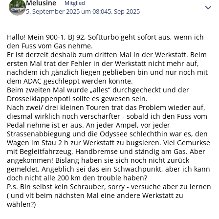
Melusine
Mitglied
5. September 2025 um 08:04
5. Sep 2025
Hallo! Mein 900-1, BJ 92, Softturbo geht sofort aus, wenn ich
den Fuss vom Gas nehme.
Er ist derzeit deshalb zum dritten Mal in der Werkstatt. Beim
ersten Mal trat der Fehler in der Werkstatt nicht mehr auf,
nachdem ich gänzlich liegen geblieben bin und nur noch mit
dem ADAC geschleppt werden konnte.
Beim zweiten Mal wurde „alles“ durchgecheckt und der
Drosselklappenpoti sollte es gewesen sein.
Nach zwei/ drei kleinen Touren trat das Problem wieder auf,
diesmal wirklich noch verschärfter - sobald ich den Fuss vom
Pedal nehme ist er aus. An jeder Ampel, vor jeder
Strassenabbiegung und die Odyssee schlechthin war es, den
Wagen im Stau 2 h zur Werkstatt zu bugsieren. Viel Gemurkse
mit Begleitfahrzeug, Handbremse und ständig am Gas. Aber
angekommen! Bislang haben sie sich noch nicht zurück
gemeldet. Angeblich sei das ein Schwachpunkt, aber ich kann
doch nicht alle 200 km den trouble haben?
P.s. Bin selbst kein Schrauber, sorry - versuche aber zu lernen
( und vlt beim nächsten Mal eine andere Werkstatt zu
wählen?)