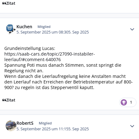
Zitat
Autor-Statistiken
Kuchen
Mitglied
5. September 2025 um 08:30
5. Sep 2025
Grundeinstellung Lucas:
https://saab-cars.de/topic/27090-instabiler-
leerlauf/#comment-640076
Spannung Poti muss danach Stimmen, sonst springt die
Regelung nicht an.
Wenn danach die Leerlaufregelung keine Anstalten macht
den Leerlauf nach Erreichen der Betriebstemperatur auf 800-
900? zu regeln ist das Stepperventil kaputt.
Zitat
1
Autor-Statistiken
RobertS
Mitglied
5. September 2025 um 11:15
5. Sep 2025