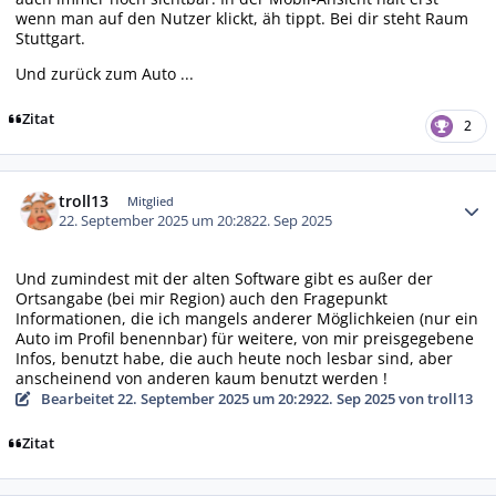
wenn man auf den Nutzer klickt, äh tippt. Bei dir steht Raum
Stuttgart.
Und zurück zum Auto ...
Zitat
2
Autor-Statistiken
troll13
Mitglied
22. September 2025 um 20:28
22. Sep 2025
Und zumindest mit der alten Software gibt es außer der
Ortsangabe (bei mir Region) auch den Fragepunkt
Informationen, die ich mangels anderer Möglichkeien (nur ein
Auto im Profil benennbar) für weitere, von mir preisgegebene
Infos, benutzt habe, die auch heute noch lesbar sind, aber
anscheinend von anderen kaum benutzt werden !
Bearbeitet
22. September 2025 um 20:29
22. Sep 2025
von troll13
Zitat