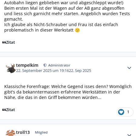
Autobahn liegen geblieben war und abgeschleppt wurde!)
Beim ersten Mal ist der Wagen auf der AB ganz abgesoffen
und liess sich garnicht mehr starten. Angeblich wurden Tests
gemacht.
Ich glaube als Nicht-Schrauber und Frau ist das einfach
problematisch in dieser Werkstatt
🫤
Zitat
Autor-Statistiken
tempelkim
Administrator
22. September 2025 um 19:16
22. Sep 2025
Klassische Forenfrage: Welche Gegend isses denn? Womöglich
gibt's da bekanntermassen erfahrene Werkstätten in der
Nähe, die das in den Griff bekommen würden...
Zitat
1
Autor-Statistiken
troll13
Mitglied