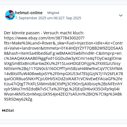
Autor-Statistiken
helmut-online
Mitglied
7. September 2025 um 06:32
7. Sep 2025
Der könnte passen - Versuch macht kluch:
https://www.ebay.com/itm/387784300207?
fits=Make%3ALand+Rover&_skw=Fuel+Injection+Idle+Air+Contr
ol+Valve+landrover&itmmeta=01K4HDJYZYT7QBB2W9ZQDSAA5
8&hash=item5a49bed6af:g:w8MAAOSwblhndW~C&itmprp=en
c%3AAQAKAAABEFkggFvd1GGDu0w3yXCmi1e4qTOyCwzglOnw
ViXgSmBSx8nURar6wZKU%2F1SLvoHDGEOFsJp%2FXXtGzU5isy
NttVxm%2Bq117GN0c61l6OCPfTymSBzaH4Ww9ixCqV7CShFMA
14vBXsllfuW408xwbjxSY%2F0mpGXUS3vl7EbJGzjN7j1lV26FLK78
qaIOOR8ua5NKrPCpU0HVSXOdZoIKA87cVCNvEwEFAUaGF%2Fe
tUu47iQtgT7hXFL5XMmib8CttVPtj3Ct9On5jAXbisq%2BsNFEnhY
vylrSMoi7m9ZdoBkTvSCTa%2FiYgL%2FJEqDH6vIX35OiFp9q04I
Wvan4kNl5cbnMxqLGK9S4je4ZEQ7sAlUnI%2BIQ%7Ctkp%3ABk
9SR5Dwy62kZg
Zitat
Autor-Statistiken