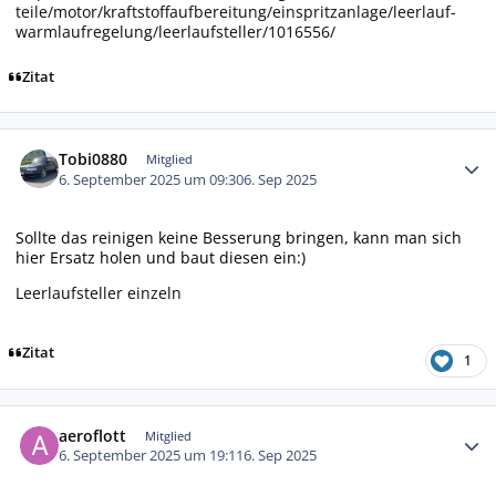
teile/motor/kraftstoffaufbereitung/einspritzanlage/leerlauf-
warmlaufregelung/leerlaufsteller/1016556/
Zitat
Autor-Statistiken
Tobi0880
Mitglied
6. September 2025 um 09:30
6. Sep 2025
Sollte das reinigen keine Besserung bringen, kann man sich
hier Ersatz holen und baut diesen ein:)
Leerlaufsteller einzeln
Zitat
1
Autor-Statistiken
aeroflott
Mitglied
6. September 2025 um 19:11
6. Sep 2025