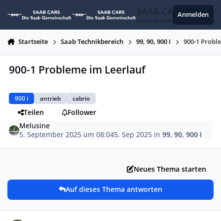
Zum Inhalt springen
SAAB CARS
Anmelden
Die Saab Gemeinschaft
Startseite
Saab Technikbereich
99, 90, 900 I
900-1 Probl
900-1 Probleme im Leerlauf
900 i
antrieb
cabrio
Teilen
Follower
Melusine
5. September 2025 um 08:04
5. Sep 2025
in
99, 90, 900 I
Neues Thema starten
Auf dieses Thema antworten
Autor-Statistiken