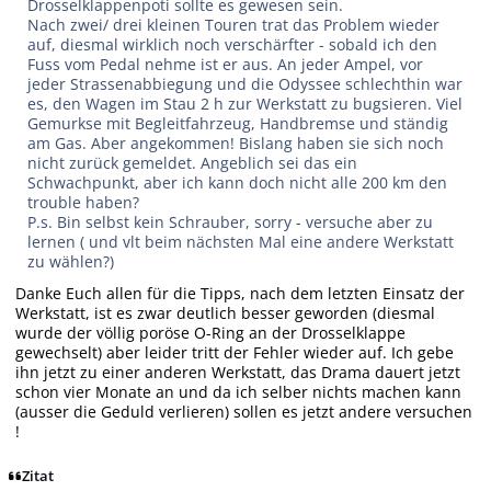
Drosselklappenpoti sollte es gewesen sein.
Nach zwei/ drei kleinen Touren trat das Problem wieder
auf, diesmal wirklich noch verschärfter - sobald ich den
Fuss vom Pedal nehme ist er aus. An jeder Ampel, vor
jeder Strassenabbiegung und die Odyssee schlechthin war
es, den Wagen im Stau 2 h zur Werkstatt zu bugsieren. Viel
Gemurkse mit Begleitfahrzeug, Handbremse und ständig
am Gas. Aber angekommen! Bislang haben sie sich noch
nicht zurück gemeldet. Angeblich sei das ein
Schwachpunkt, aber ich kann doch nicht alle 200 km den
trouble haben?
P.s. Bin selbst kein Schrauber, sorry - versuche aber zu
lernen ( und vlt beim nächsten Mal eine andere Werkstatt
zu wählen?)
Danke Euch allen für die Tipps, nach dem letzten Einsatz der
Werkstatt, ist es zwar deutlich besser geworden (diesmal
wurde der völlig poröse O-Ring an der Drosselklappe
gewechselt) aber leider tritt der Fehler wieder auf. Ich gebe
ihn jetzt zu einer anderen Werkstatt, das Drama dauert jetzt
schon vier Monate an und da ich selber nichts machen kann
(ausser die Geduld verlieren) sollen es jetzt andere versuchen
!
Zitat