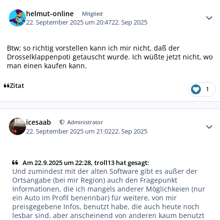
Autor-Statistiken
helmut-online
Mitglied
22. September 2025 um 20:47
22. Sep 2025
Btw; so richtig vorstellen kann ich mir nicht, daß der
Drosselklappenpoti getauscht wurde. Ich wüßte jetzt nicht, wo
man einen kaufen kann.
Zitat
1
Autor-Statistiken
icesaab
Administrator
22. September 2025 um 21:02
22. Sep 2025
Am 22.9.2025 um 22:28, troll13 hat gesagt:
Und zumindest mit der alten Software gibt es außer der
Ortsangabe (bei mir Region) auch den Fragepunkt
Informationen, die ich mangels anderer Möglichkeien (nur
ein Auto im Profil benennbar) für weitere, von mir
preisgegebene Infos, benutzt habe, die auch heute noch
lesbar sind, aber anscheinend von anderen kaum benutzt