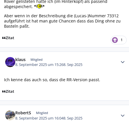
Rover gelisteten hatte ich (im Hinterkopf) als passend
abgespeichert.
Aber wenn in der Beschreibung die (Lucas-)Nummer 73312
aufgeführt ist hat man gute Chancen dass das Ding ohne zu
Basteln paßt.
Zitat
1
Autor-Statistiken
klaus
Mitglied
8. September 2025 um 15:26
8. Sep 2025
Ich kenne das auch so, dass die RR-Version passt.
Zitat
Autor-Statistiken
RobertS
Mitglied
8. September 2025 um 16:04
8. Sep 2025