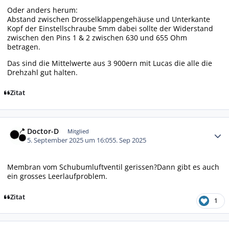
Oder anders herum:
Abstand zwischen Drosselklappengehäuse und Unterkante
Kopf der Einstellschraube 5mm dabei sollte der Widerstand
zwischen den Pins 1 & 2 zwischen 630 und 655 Ohm
betragen.
Das sind die Mittelwerte aus 3 900ern mit Lucas die alle die
Drehzahl gut halten.
Zitat
Autor-Statistiken
Doctor-D
Mitglied
5. September 2025 um 16:05
5. Sep 2025
Membran vom Schubumluftventil gerissen?Dann gibt es auch
ein grosses Leerlaufproblem.
Zitat
1
Autor-Statistiken