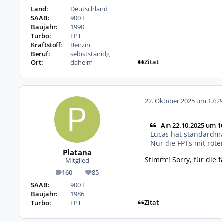
Land:
Deutschland
SAAB:
900 I
Baujahr:
1990
Turbo:
FPT
Kraftstoff:
Benzin
Beruf:
selbststänidg
Zitat
Ort:
daheim
22. Oktober 2025 um 17:2
Am 22.10.2025 um 16
Lucas hat standardmä
Nur die FPTs mit rote
Platana
Stimmt! Sorry, für die 
Mitglied
160
85
Beiträge
Reputation
SAAB:
900 I
Baujahr:
1986
Zitat
Turbo:
FPT