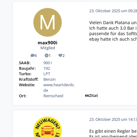
23. Oktober 2025 um 09:2
Vielen Dank Platana un
Ich hatte auch 3,0 Bar
passende für das Softt
ebay hatte ich auch sc
max900i
Mitglied
6
1
2
Beiträge
Lösungen
Reputation
SAAB:
900 I
Baujahr:
192
Turbo:
LPT
Kraftstoff:
Benzin
Website:
www.heartdevils.
de
Zitat
Ort:
Remscheid
23. Oktober 2025 um 14:1
Es gibt einen Regler bei
Er ist anscheinend ide