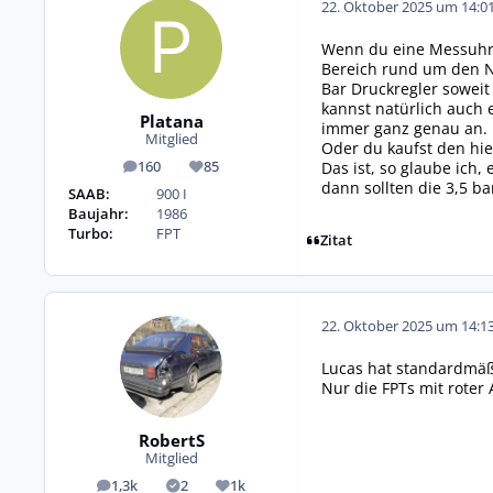
22. Oktober 2025 um 14:0
Wenn du eine Messuhr 
Bereich rund um den Ni
Bar Druckregler soweit
kannst natürlich auch
Platana
immer ganz genau an.
Mitglied
Oder du kaufst den hie
Das ist, so glaube ich
160
85
Beiträge
Reputation
dann sollten die 3,5 ba
SAAB:
900 I
Baujahr:
1986
Turbo:
FPT
Zitat
22. Oktober 2025 um 14:1
Lucas hat standardmäßi
Nur die FPTs mit roter 
RobertS
Mitglied
1,3k
2
1k
Beiträge
Lösungen
Reputation