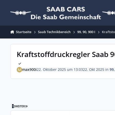
Zum Inhalt springen
Startseite
Saab Technikbereich
99, 90, 900 I
Kraftsto
Kraftstoffdruckregler Saab 9
max900i
22. Oktober 2025 um 13:03
22. Okt 2025
in
99,
LETZTE SEITE
1
2
WEITER