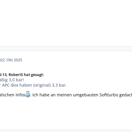
9
22. Okt 2025
:13, RobertS hat gesagt:
ßig 3,0 bar!
r APC-Box haben (original) 3,3 bar.
falschen Infos
. Ich habe an meinen umgebauten Softturbo gedac