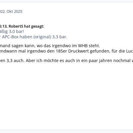
9
22. Okt 2025
:13, RobertS hat gesagt:
ßig 3,0 bar!
r APC-Box haben (original) 3,3 bar.
emand sagen kann, wo das irgendwo im WHB steht.
gendwann mal irgendwo den 185er Druckwert gefunden, für die Luca
 den 3,3 auch. Aber ich möchte es auch in ein paar jahren nochmal