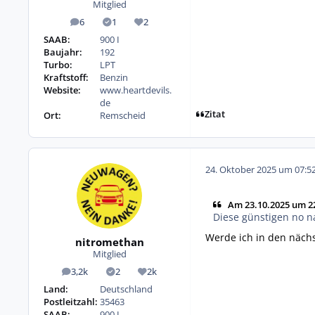
Mitglied
6
1
2
Beiträge
Lösungen
Reputation
SAAB:
900 I
Baujahr:
192
Turbo:
LPT
Kraftstoff:
Benzin
Website:
www.heartdevils.
de
Zitat
Ort:
Remscheid
24. Oktober 2025 um 07:5
Am 23.10.2025 um 22
Diese günstigen no 
Werde ich in den nächs
nitromethan
Mitglied
3,2k
2
2k
Beiträge
Lösungen
Reputation
Land:
Deutschland
Postleitzahl:
35463
SAAB:
900 I