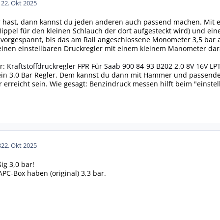
1
22. Okt 2025
hast, dann kannst du jeden anderen auch passend machen. Mit ei
ppel für den kleinen Schlauch der dort aufgesteckt wird) und ein
 vorgespannt, bis das am Rail angeschlossene Monometer 3,5 bar an
 einen einstellbaren Druckregler mit einem kleinem Manometer dar
r:
Kraftstoffdruckregler FPR Für Saab 900 84-93 B202 2.0 8V 16V L
, ein 3.0 Bar Regler. Dem kannst du dann mit Hammer und passend
r erreicht sein. Wie gesagt: Benzindruck messen hilft beim "einstel
3
22. Okt 2025
g 3,0 bar!
APC-Box haben (original) 3,3 bar.