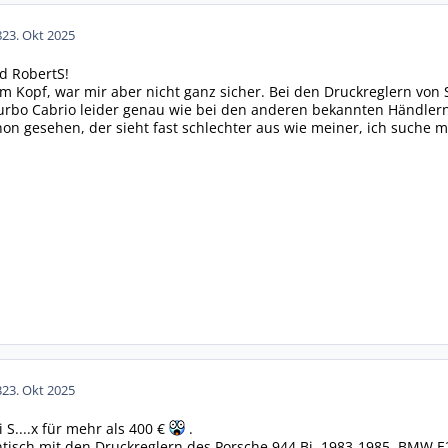
8
23. Okt 2025
d RobertS!
 im Kopf, war mir aber nicht ganz sicher. Bei den Druckreglern von
urbo Cabrio leider genau wie bei den anderen bekannten Händlern
hon gesehen, der sieht fast schlechter aus wie meiner, ich suche m
3
23. Okt 2025
 S....x für mehr als 400 €
.
ntisch mit den Druckreglern des Porsche 944 Bj. 1983-1985, BMW E2