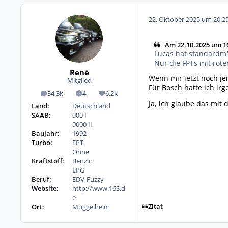
22. Oktober 2025 um 20:2
Am 22.10.2025 um 16
Lucas hat standardmä
Nur die FPTs mit rote
René
Wenn mir jetzt noch j
Mitglied
Für Bosch hatte ich ir
34,3k
4
6,2k
Beiträge
Lösungen
Reputation
Ja, ich glaube das mit
Land:
Deutschland
SAAB:
900 I
9000 II
Baujahr:
1992
Turbo:
FPT
Ohne
Kraftstoff:
Benzin
LPG
Beruf:
EDV-Fuzzy
Website:
http://www.16S.d
e
Zitat
Ort:
Müggelheim