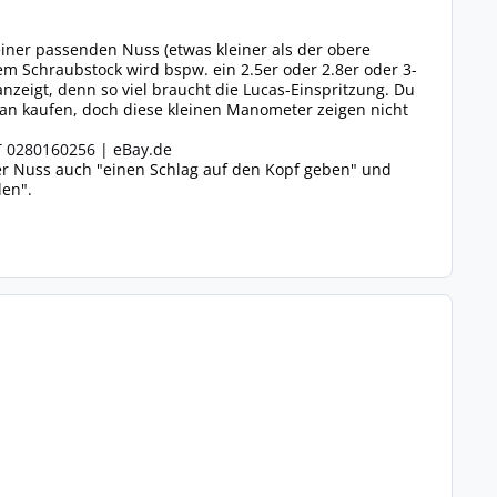
ner passenden Nuss (etwas kleiner als der obere
em Schraubstock wird bspw. ein 2.5er oder 2.8er oder 3-
zeigt, denn so viel braucht die Lucas-Einspritzung. Du
an kaufen, doch diese kleinen Manometer zeigen nicht
PT 0280160256 |
eBay.de
er Nuss auch "einen Schlag auf den Kopf geben" und
len".