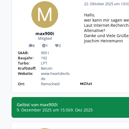
22. Oktober 2025 um 13:0
Hallo,
wer kann mir sagen wel
Laut Internet-Recherch
Altenative?
max900i
Danke und Viele Grüße
Mitglied
Joachim Heinemann
6
1
2
Beiträge
Lösungen
Reputation
SAAB:
900 I
Baujahr:
192
Turbo:
LPT
Kraftstoff:
Benzin
Website:
www.heartdevils.
de
Zitat
Ort:
Remscheid
Gelöst von max900i
9. Dezember 2025 um 15:56
9. Dez 2025