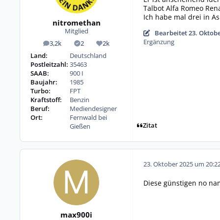
Talbot Alfa Romeo Rena
Ich habe mal drei in As
nitromethan
Mitglied
Bearbeitet
23. Oktob
Ergänzung
3,2k
2
2k
Beiträge
Lösungen
Reputation
Land:
Deutschland
Postleitzahl:
35463
SAAB:
900 I
Baujahr:
1985
Turbo:
FPT
Kraftstoff:
Benzin
Beruf:
Mediendesigner
Ort:
Fernwald bei
Zitat
Gießen
23. Oktober 2025 um 20:2
Diese günstigen no na
max900i