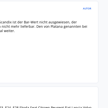
AUTOR
 Scandix ist der Bar-Wert nicht ausgewiesen, der
 nicht mehr lieferbar. Den von Platana genannten bei
al weiter.
3, E24, E28 Skoda Seat Citroen Peugeot Fiat Lancia Volvo