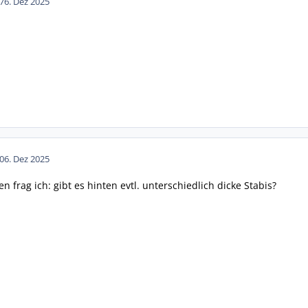
7
6. Dez 2025
0
6. Dez 2025
frag ich: gibt es hinten evtl. unterschiedlich dicke Stabis?