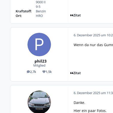
9000 II
9-5
Kraftstoff:
Benzin
Zitat
Ort:
HRO
6. Dezember 2025 um 10:2
Wenn da nur das Gummi
phil23
Mitglied
2,7k
1,5k
Beiträge
Reputation
Zitat
6. Dezember 2025 um 11:3
Danke.
Hier ein paar Fotos.