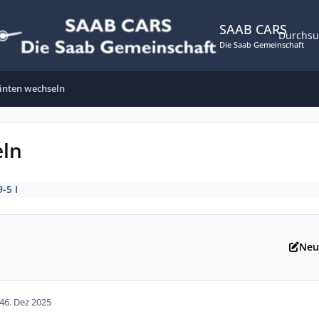
SAAB CARS
Durchs
Die Saab Gemeinschaft
inten wechseln
eln
9-5 I
Neu
4
6. Dez 2025