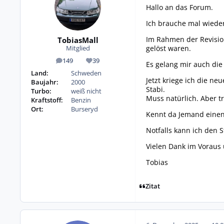
Hallo an das Forum.
Ich brauche mal wieder
Im Rahmen der Revisio
TobiasMall
gelöst waren.
Mitglied
149
39
Beiträge
Reputation
Es gelang mir auch die 
Land:
Schweden
Jetzt kriege ich die n
Baujahr:
2000
Stabi.
Turbo:
weiß nicht
Muss natürlich. Aber t
Kraftstoff:
Benzin
Ort:
Burseryd
Kennt da Jemand eine
Notfalls kann ich den S
Vielen Dank im Voraus
Tobias
Zitat