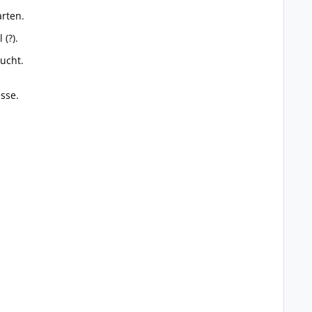
arten.
(?).
ucht.
sse.