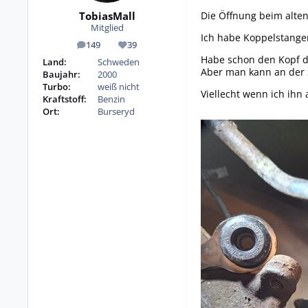
Die Öffnung beim alten
TobiasMall
Mitglied
Ich habe Koppelstangen
149
39
Beiträge
Reputation
Habe schon den Kopf de
Land:
Schweden
Aber man kann an der S
Baujahr:
2000
Turbo:
weiß nicht
Viellecht wenn ich ih
Kraftstoff:
Benzin
Ort:
Burseryd