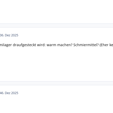
0
6. Dez 2025
lager draufgesteckt wird: warm machen? Schmiermittel? (Eher kei
4
6. Dez 2025