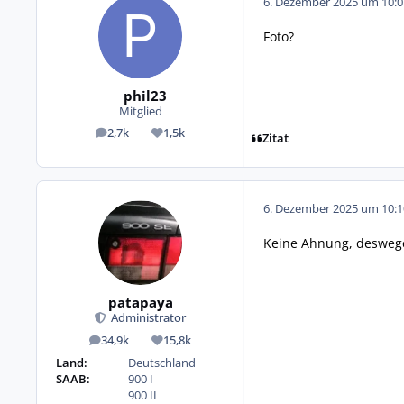
6. Dezember 2025 um 10:0
Foto?
phil23
Mitglied
2,7k
1,5k
Beiträge
Reputation
Zitat
6. Dezember 2025 um 10:1
Keine Ahnung, deswegen 
patapaya
Administrator
34,9k
15,8k
Beiträge
Reputation
Land:
Deutschland
SAAB:
900 I
900 II