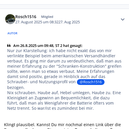
Autor-Statistiken
Rosch1516
Mitglied
27. August 2025 um 08:32
27. Aug 2025
AUTOR
Am 26.8.2025 um 09:48, ST 2 hat gesagt:
Nur zur Klarstellung: ich habe nicht exakt das von mir
verlinkte Beispiel beim amerikanischen Versandhändler
verbaut. Es ging mir darum zu verdeutlichen, daß man aus
meiner Erfahrung zu der "Schranken-Konstruktion" greifen
sollte, wenn man so etwas verbaut. Meine Erfahrungen
damit sind positiv, gerade in Hinblick auch auf das
Schrauber- und Nutzungsprofil von
@Rosch1516
bezogen.
Nix schrauben. Haube auf, Hebel umlegen, Haube zu. Eine
Kleinigkeit an Zugewinn an Bequemlichkeit, die dazu
führt, daß man als Wenigfahrer die Batterie öfters vom
Netz trennt. So war/ist es zumindest bei mir.
Klingt plausibel. Kannst Du mir nochmal einen Link über die