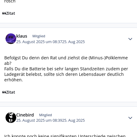
rosch
Zitat
Autor-Statistiken
klaus
Mitglied
25. August 2025 um 08:37
25. Aug 2025
Befolgst Du denn den Rat und ziehst die (Minus-)Polklemme
ab?
Falls Du die Batterie bei sehr langen Standzeiten zudem per
Ladegerät belebst, sollte sich deren Lebensdauer deutlich
erhöhen.
Zitat
Autor-Statistiken
Cinebird
Mitglied
25. August 2025 um 08:39
25. Aug 2025
Ich konnte noch keine signifikanten Unterschiede zwischen