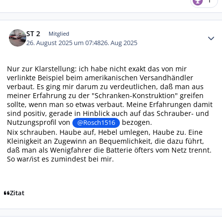
1
Autor-Statistiken
ST 2
Mitglied
26. August 2025 um 07:48
26. Aug 2025
Nur zur Klarstellung: ich habe nicht exakt das von mir
verlinkte Beispiel beim amerikanischen Versandhändler
verbaut. Es ging mir darum zu verdeutlichen, daß man aus
meiner Erfahrung zu der "Schranken-Konstruktion" greifen
sollte, wenn man so etwas verbaut. Meine Erfahrungen damit
sind positiv, gerade in Hinblick auch auf das Schrauber- und
Nutzungsprofil von
bezogen.
@Rosch1516
Nix schrauben. Haube auf, Hebel umlegen, Haube zu. Eine
Kleinigkeit an Zugewinn an Bequemlichkeit, die dazu führt,
daß man als Wenigfahrer die Batterie öfters vom Netz trennt.
So war/ist es zumindest bei mir.
Zitat
Autor-Statistiken