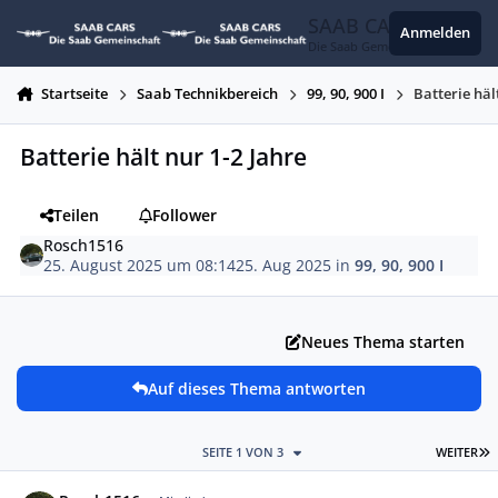
Zum Inhalt springen
SAAB CARS
Anmelden
Die Saab Gemeinschaft
Startseite
Saab Technikbereich
99, 90, 900 I
Batterie häl
Batterie hält nur 1-2 Jahre
Teilen
Follower
Rosch1516
25. August 2025 um 08:14
25. Aug 2025
in
99, 90, 900 I
Neues Thema starten
Auf dieses Thema antworten
L
SEITE 1 VON 3
WEITER
Autor-Statistiken