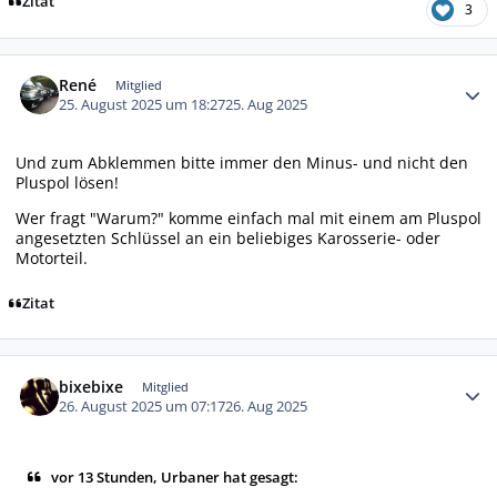
Zitat
3
Autor-Statistiken
René
Mitglied
25. August 2025 um 18:27
25. Aug 2025
Und zum Abklemmen bitte immer den Minus- und nicht den
Pluspol lösen!
Wer fragt "Warum?" komme einfach mal mit einem am Pluspol
angesetzten Schlüssel an ein beliebiges Karosserie- oder
Motorteil.
Zitat
Autor-Statistiken
bixebixe
Mitglied
26. August 2025 um 07:17
26. Aug 2025
vor 13 Stunden, Urbaner hat gesagt: