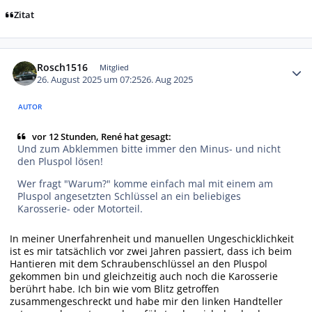
Zitat
Autor-Statistiken
Rosch1516
Mitglied
26. August 2025 um 07:25
26. Aug 2025
AUTOR
vor 12 Stunden, René hat gesagt:
Und zum Abklemmen bitte immer den Minus- und nicht
den Pluspol lösen!
Wer fragt "Warum?" komme einfach mal mit einem am
Pluspol angesetzten Schlüssel an ein beliebiges
Karosserie- oder Motorteil.
In meiner Unerfahrenheit und manuellen Ungeschicklichkeit
ist es mir tatsächlich vor zwei Jahren passiert, dass ich beim
Hantieren mit dem Schraubenschlüssel an den Pluspol
gekommen bin und gleichzeitig auch noch die Karosserie
berührt habe. Ich bin wie vom Blitz getroffen
zusammengeschreckt und habe mir den linken Handteller