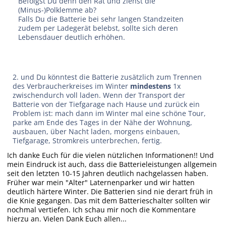
Befolgst Du denn den Rat und ziehst die
(Minus-)Polklemme ab?
Falls Du die Batterie bei sehr langen Standzeiten
zudem per Ladegerät belebst, sollte sich deren
Lebensdauer deutlich erhöhen.
2. und Du könntest die Batterie zusätzlich zum Trennen
des Verbraucherkreises im Winter
mindestens
1x
zwischendurch voll laden. Wenn der Transport der
Batterie von der Tiefgarage nach Hause und zurück ein
Problem ist: mach dann im Winter mal eine schöne Tour,
parke am Ende des Tages in der Nähe der Wohnung,
ausbauen, über Nacht laden, morgens einbauen,
Tiefgarage, Stromkreis unterbrechen, fertig.
Ich danke Euch für die vielen nützlichen Informationen!! Und
mein Eindruck ist auch, dass die Batterieleistungen allgemein
seit den letzten 10-15 Jahren deutlich nachgelassen haben.
Früher war mein "Alter" Laternenparker und wir hatten
deutlich härtere Winter. Die Batterien sind nie derart früh in
die Knie gegangen. Das mit dem Batterieschalter sollten wir
nochmal vertiefen. Ich schau mir noch die Kommentare
hierzu an. Vielen Dank Euch allen...