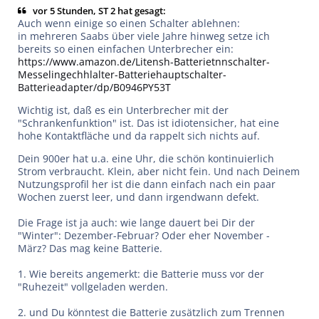
vor 5 Stunden, ST 2 hat gesagt:
Auch wenn einige so einen Schalter ablehnen:
in mehreren Saabs über viele Jahre hinweg setze ich
bereits so einen einfachen Unterbrecher ein:
https://www.amazon.de/Litensh-Batterietnnschalter-
Messelingechhlalter-Batteriehauptschalter-
Batterieadapter/dp/B0946PY53T
Wichtig ist, daß es ein Unterbrecher mit der
"Schrankenfunktion" ist. Das ist idiotensicher, hat eine
hohe Kontaktfläche und da rappelt sich nichts auf.
Dein 900er hat u.a. eine Uhr, die schön kontinuierlich
Strom verbraucht. Klein, aber nicht fein. Und nach Deinem
Nutzungsprofil her ist die dann einfach nach ein paar
Wochen zuerst leer, und dann irgendwann defekt.
Die Frage ist ja auch: wie lange dauert bei Dir der
"Winter": Dezember-Februar? Oder eher November -
März? Das mag keine Batterie.
1. Wie bereits angemerkt: die Batterie muss vor der
"Ruhezeit" vollgeladen werden.
2. und Du könntest die Batterie zusätzlich zum Trennen