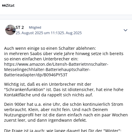
Zitat
Autor-Statistiken
ST 2
Mitglied
25. August 2025 um 11:13
25. Aug 2025
Auch wenn einige so einen Schalter ablehnen:
in mehreren Saabs über viele Jahre hinweg setze ich bereits
so einen einfachen Unterbrecher ein:
https://www.amazon.de/Litensh-Batterietnnschalter-
Messelingechhlalter-Batteriehauptschalter-
Batterieadapter/dp/B0946PY53T
Wichtig ist, daß es ein Unterbrecher mit der
"Schrankenfunktion" ist. Das ist idiotensicher, hat eine hohe
Kontaktfläche und da rappelt sich nichts auf.
Dein 900er hat u.a. eine Uhr, die schön kontinuierlich Strom
verbraucht. Klein, aber nicht fein. Und nach Deinem
Nutzungsprofil her ist die dann einfach nach ein paar Wochen
zuerst leer, und dann irgendwann defekt.
Die Frage ist ja auch: wie lange dauert bei Dir der "Winter":