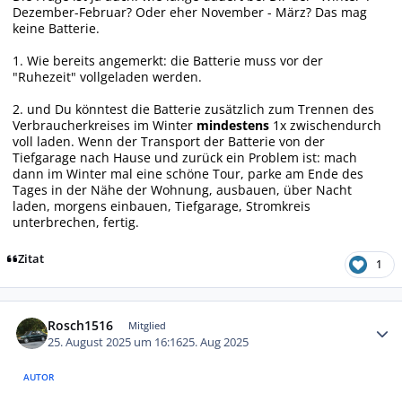
Dezember-Februar? Oder eher November - März? Das mag
keine Batterie.
1. Wie bereits angemerkt: die Batterie muss vor der
"Ruhezeit" vollgeladen werden.
2. und Du könntest die Batterie zusätzlich zum Trennen des
Verbraucherkreises im Winter
mindestens
1x zwischendurch
voll laden. Wenn der Transport der Batterie von der
Tiefgarage nach Hause und zurück ein Problem ist: mach
dann im Winter mal eine schöne Tour, parke am Ende des
Tages in der Nähe der Wohnung, ausbauen, über Nacht
laden, morgens einbauen, Tiefgarage, Stromkreis
unterbrechen, fertig.
Zitat
1
Autor-Statistiken
Rosch1516
Mitglied
25. August 2025 um 16:16
25. Aug 2025
AUTOR