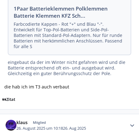
1Paar Batterieklemmen Polklemmen
Batterie Klemmen KFZ Sch...
Farbcodierte Kappen - Rot "+" und Blau "-".
Entwickelt für Top-Pol-Batterien und Side-Pol-
Batterien mit Standard-Pol-Adaptern. Nur für runde
Batterien mit herkömmlichen Anschlüssen. Passend
für alle S
eingebaut da der im Winter nicht gefahren wird und die
Batterie entsprechend oft ein- und ausgebaut wird.
Gleichzeitig ein guter Berührungsschutz der Pole.
die hab ich im T3 auch verbaut
Zitat
Autor-Statistiken
klaus
Mitglied
26. August 2025 um 10:18
26. Aug 2025