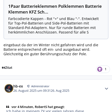
1Paar Batterieklemmen Polklemmen Batterie
Klemmen KFZ Sch...
Farbcodierte Kappen - Rot "+" und Blau "-". Entwickelt
für Top-Pol-Batterien und Side-Pol-Batterien mit
Standard-Pol-Adaptern. Nur für runde Batterien mit
herkömmlichen Anschlüssen. Passend für alle S
eingebaut da der im Winter nicht gefahren wird und die
Batterie entsprechend oft ein- und ausgebaut wird.
Gleichzeitig ein guter Berührungsschutz der Pole.
Zitat
1
Autor-Statistiken
hb-ex
Administrator
26. August 2025 um 09:31
26. Aug 2025
vor 4 Minuten, RobertS hat gesagt:
Ich habe in meinem ZX vor vielen Jahren diese