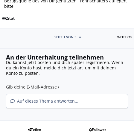
Bezugsquelle des von Dir genutzten Trennschalters auflegen,
bitte
Zitat
L
SEITE 1 VON 3
WEITER
An der Unterhaltung teilnehmen
Du kannst jetzt posten und dich später registrieren. Wenn
du ein Konto hast,
melde dich jetzt an
, um mit deinem
Konto zu posten.
Auf dieses Thema antworten...
Teilen
Follower