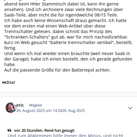
abend beim HHer Stammtisch dabei ist, kann ihn gerne
ansehen). Und ich archiviere zwar viele Rechnungen über
Saab-Teile, aber nicht die für irgendwelche 08/15 Teile.
Ich habe auch keine Wissenschaft draus gemacht. Ich hatte
vor dem ersten mal einen Web-Artikel über diese
Trennschalter gelesen, dabei schnitt das Prinzip des
"Schranken-Schalters" gut ab, war für mich nachvollziehbar,
kurz im Web gesucht "batterie trennschalter vertikal", bestellt,
fertig.
Und wenn ich mal wieder einen brauchte (weil neuer Saab in
der Garage), habe ich einen bestellt, den ich gerade gefunden
habe.
Auf die passende Größe für den Batteriepol achten.
Zitat
Autor-Statistiken
eric
Mitglied
26. August 2025 um 14:34
26. Aug 2025
vor 20 Stunden, René hat gesagt:
Und zum Abklemmen bitte immer den Minus- und nicht