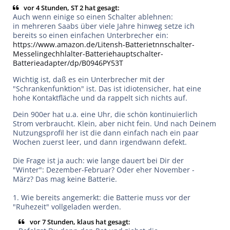
vor 4 Stunden, ST 2 hat gesagt:
Auch wenn einige so einen Schalter ablehnen:
in mehreren Saabs über viele Jahre hinweg setze ich
bereits so einen einfachen Unterbrecher ein:
https://www.amazon.de/Litensh-Batterietnnschalter-
Messelingechhlalter-Batteriehauptschalter-
Batterieadapter/dp/B0946PY53T
Wichtig ist, daß es ein Unterbrecher mit der
"Schrankenfunktion" ist. Das ist idiotensicher, hat eine
hohe Kontaktfläche und da rappelt sich nichts auf.
Dein 900er hat u.a. eine Uhr, die schön kontinuierlich
Strom verbraucht. Klein, aber nicht fein. Und nach Deinem
Nutzungsprofil her ist die dann einfach nach ein paar
Wochen zuerst leer, und dann irgendwann defekt.
Die Frage ist ja auch: wie lange dauert bei Dir der
"Winter": Dezember-Februar? Oder eher November -
März? Das mag keine Batterie.
1. Wie bereits angemerkt: die Batterie muss vor der
"Ruhezeit" vollgeladen werden.
vor 7 Stunden, klaus hat gesagt: