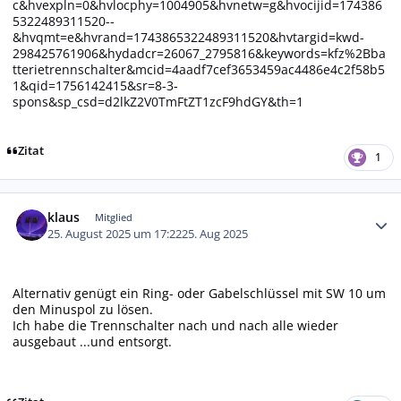
c&hvexpln=0&hvlocphy=1004905&hvnetw=g&hvocijid=174386
5322489311520--
&hvqmt=e&hvrand=1743865322489311520&hvtargid=kwd-
298425761906&hydadcr=26067_2795816&keywords=kfz%2Bba
tterietrennschalter&mcid=4aadf7cef3653459ac4486e4c2f58b5
1&qid=1756142415&sr=8-3-
spons&sp_csd=d2lkZ2V0TmFtZT1zcF9hdGY&th=1
Zitat
1
Autor-Statistiken
klaus
Mitglied
25. August 2025 um 17:22
25. Aug 2025
Alternativ genügt ein Ring- oder Gabelschlüssel mit SW 10 um
den Minuspol zu lösen.
Ich habe die Trennschalter nach und nach alle wieder
ausgebaut ...und entsorgt.