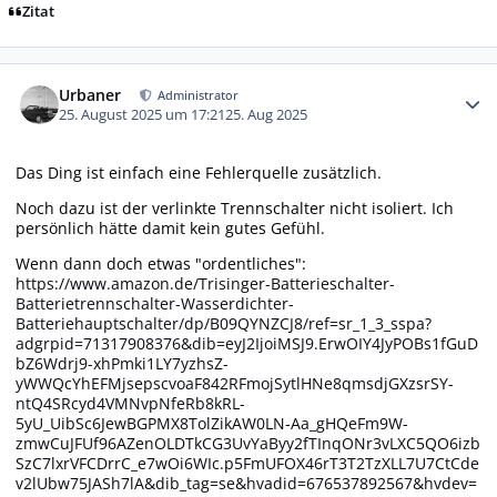
Zitat
Autor-Statistiken
Urbaner
Administrator
25. August 2025 um 17:21
25. Aug 2025
Das Ding ist einfach eine Fehlerquelle zusätzlich.
Noch dazu ist der verlinkte Trennschalter nicht isoliert. Ich
persönlich hätte damit kein gutes Gefühl.
Wenn dann doch etwas "ordentliches":
https://www.amazon.de/Trisinger-Batterieschalter-
Batterietrennschalter-Wasserdichter-
Batteriehauptschalter/dp/B09QYNZCJ8/ref=sr_1_3_sspa?
adgrpid=71317908376&dib=eyJ2IjoiMSJ9.ErwOIY4JyPOBs1fGuD
bZ6Wdrj9-xhPmki1LY7yzhsZ-
yWWQcYhEFMjsepscvoaF842RFmojSytlHNe8qmsdjGXzsrSY-
ntQ4SRcyd4VMNvpNfeRb8kRL-
5yU_UibSc6JewBGPMX8TolZikAW0LN-Aa_gHQeFm9W-
zmwCuJFUf96AZenOLDTkCG3UvYaByy2fTInqONr3vLXC5QO6izb
SzC7lxrVFCDrrC_e7wOi6WIc.p5FmUFOX46rT3T2TzXLL7U7CtCde
v2lUbw75JASh7lA&dib_tag=se&hvadid=676537892567&hvdev=