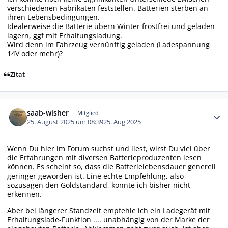
verschiedenen Fabrikaten feststellen. Batterien sterben an
ihren Lebensbedingungen.
Idealerweise die Batterie übern Winter frostfrei und geladen
lagern, ggf mit Erhaltungsladung.
Wird denn im Fahrzeug vernünftig geladen (Ladespannung
14V oder mehr)?
Zitat
Autor-Statistiken
saab-wisher
Mitglied
25. August 2025 um 08:39
25. Aug 2025
Wenn Du hier im Forum suchst und liest, wirst Du viel über
die Erfahrungen mit diversen Batterieproduzenten lesen
können. Es scheint so, dass die Batterielebensdauer generell
geringer geworden ist. Eine echte Empfehlung, also
sozusagen den Goldstandard, konnte ich bisher nicht
erkennen.
Aber bei längerer Standzeit empfehle ich ein Ladegerät mit
Erhaltungslade-Funktion .... unabhängig von der Marke der