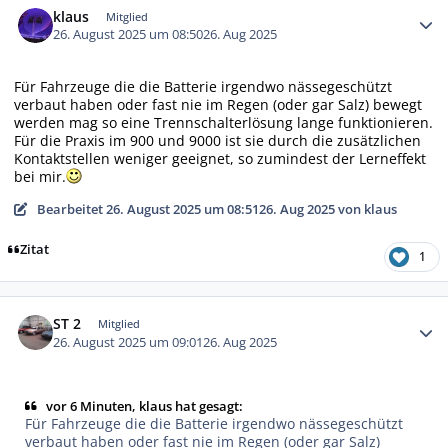
klaus
Mitglied
26. August 2025 um 08:50
26. Aug 2025
Für Fahrzeuge die die Batterie irgendwo nässegeschützt
verbaut haben oder fast nie im Regen (oder gar Salz) bewegt
werden mag so eine Trennschalterlösung lange funktionieren.
Für die Praxis im 900 und 9000 ist sie durch die zusätzlichen
Kontaktstellen weniger geeignet, so zumindest der Lerneffekt
bei mir.
Bearbeitet
26. August 2025 um 08:51
26. Aug 2025
von klaus
Zitat
1
Autor-Statistiken
ST 2
Mitglied
26. August 2025 um 09:01
26. Aug 2025
vor 6 Minuten, klaus hat gesagt:
Für Fahrzeuge die die Batterie irgendwo nässegeschützt
verbaut haben oder fast nie im Regen (oder gar Salz)