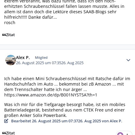
extrem verbrannt, was dazu führte, dass ich den hoch-
erhitzten Schraubenschlüssel fallen lassen musste. Alles in
allem ist dann doch die Lektüre dieses SAAB-Blogs sehr
hilfreich!!!!! Danke dafür...
rosch
Zitat
Autor-Statistiken
Alex P.
Mitglied
26. August 2025 um 07:35
26. Aug 2025
Ich habe einen Mini Schraubenschlüssel mit Ratsche dafür im
Handschuhfach im Auto ... bekommst bei zB Amazon ... mit
dem Trennschalter hatte ich nur ärger ...
https://www.amazon.de/dp/B001NYST5A?th=1
Was ich mir für die Tiefgarage besorgt habe, ist ein mobiles
Batterieladegerät, bestehend aus nem CTEK Free und einer
großen Anker Solix Powerbank.
Bearbeitet
26. August 2025 um 07:37
26. Aug 2025
von Alex P.
Zitat