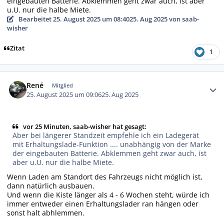
eingebauten Batterie. Abklemmen geht zwar auch, ist aber
u.U. nur die halbe Miete.
Bearbeitet
25. August 2025 um 08:40
25. Aug 2025
von saab-
wisher
Zitat
1
Autor-Statistiken
René
Mitglied
25. August 2025 um 09:06
25. Aug 2025
vor 25 Minuten, saab-wisher hat gesagt:
Aber bei längerer Standzeit empfehle ich ein Ladegerät
mit Erhaltungslade-Funktion .... unabhängig von der Marke
der eingebauten Batterie. Abklemmen geht zwar auch, ist
aber u.U. nur die halbe Miete.
Wenn Laden am Standort des Fahrzeugs nicht möglich ist,
dann natürlich ausbauen.
Und wenn die Kiste länger als 4 - 6 Wochen steht, würde ich
immer entweder einen Erhaltungslader ran hängen oder
sonst halt abhlemmen.