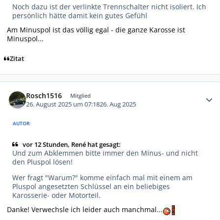
Noch dazu ist der verlinkte Trennschalter nicht isoliert. Ich
persönlich hätte damit kein gutes Gefühl
Am Minuspol ist das völlig egal - die ganze Karosse ist
Minuspol...
Zitat
Autor-Statistiken
Rosch1516
Mitglied
26. August 2025 um 07:18
26. Aug 2025
AUTOR
vor 12 Stunden, René hat gesagt:
Und zum Abklemmen bitte immer den Minus- und nicht
den Pluspol lösen!
Wer fragt "Warum?" komme einfach mal mit einem am
Pluspol angesetzten Schlüssel an ein beliebiges
Karosserie- oder Motorteil.
Danke! Verwechsle ich leider auch manchmal...