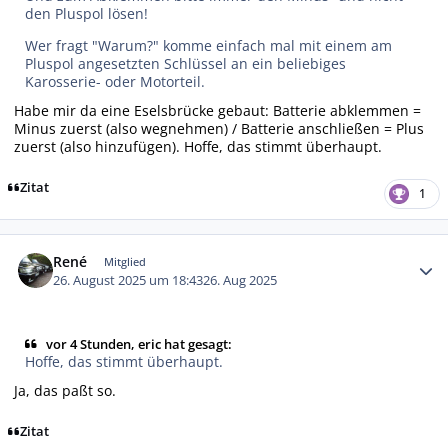
den Pluspol lösen!
Wer fragt "Warum?" komme einfach mal mit einem am
Pluspol angesetzten Schlüssel an ein beliebiges
Karosserie- oder Motorteil.
Habe mir da eine Eselsbrücke gebaut: Batterie abklemmen =
Minus zuerst (also wegnehmen) / Batterie anschließen = Plus
zuerst (also hinzufügen). Hoffe, das stimmt überhaupt.
Zitat
1
Autor-Statistiken
René
Mitglied
26. August 2025 um 18:43
26. Aug 2025
vor 4 Stunden, eric hat gesagt:
Hoffe, das stimmt überhaupt.
Ja, das paßt so.
Zitat