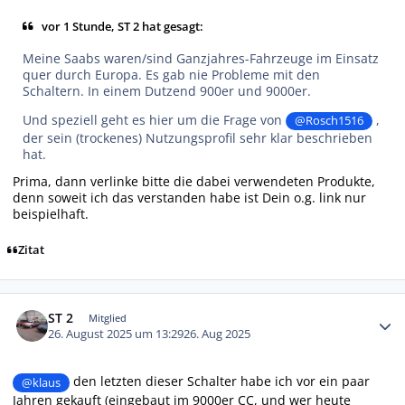
vor 1 Stunde, ST 2 hat gesagt:
Meine Saabs waren/sind Ganzjahres-Fahrzeuge im Einsatz
quer durch Europa. Es gab nie Probleme mit den
Schaltern. In einem Dutzend 900er und 9000er.
Und speziell geht es hier um die Frage von
,
@Rosch1516
der sein (trockenes) Nutzungsprofil sehr klar beschrieben
hat.
Prima, dann verlinke bitte die dabei verwendeten Produkte,
denn soweit ich das verstanden habe ist Dein o.g. link nur
beispielhaft.
Zitat
Autor-Statistiken
ST 2
Mitglied
26. August 2025 um 13:29
26. Aug 2025
den letzten dieser Schalter habe ich vor ein paar
@klaus
Jahren gekauft (eingebaut im 9000er CC, und wer heute