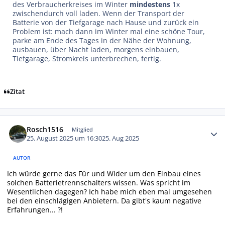
des Verbraucherkreises im Winter
mindestens
1x
zwischendurch voll laden. Wenn der Transport der
Batterie von der Tiefgarage nach Hause und zurück ein
Problem ist: mach dann im Winter mal eine schöne Tour,
parke am Ende des Tages in der Nähe der Wohnung,
ausbauen, über Nacht laden, morgens einbauen,
Tiefgarage, Stromkreis unterbrechen, fertig.
Zitat
Autor-Statistiken
Rosch1516
Mitglied
25. August 2025 um 16:30
25. Aug 2025
AUTOR
Ich würde gerne das Für und Wider um den Einbau eines
solchen Batterietrennschalters wissen. Was spricht im
Wesentlichen dagegen? Ich habe mich eben mal umgesehen
bei den einschlägigen Anbietern. Da gibt's kaum negative
Erfahrungen... ?!