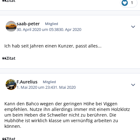
Zitat
1
Autor-Statistiken
saab-peter
Mitglied
30. April 2020 um 05:38
30. Apr 2020
Ich hab seit Jahren einen Kunzer, passt alles...
Zitat
Autor-Statistiken
F.Aurelius
Mitglied
1. Mai 2020 um 23:43
1. Mai 2020
Kann den Bahco wegen der geringen Höhe bei Viggen
empfehlen. Nutze ihn allerdings immer mit einem Holzklotz
um beim Heben die Schweller nicht zu berühren. Die
Hubhöhe ist wirklich klasse um vernünftig arbeiten zu
können.
Zitat