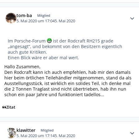
Autor-Statistiken
tom-ba
Mitglied
5. Mai 2020 um 17:04
5. Mai 2020
Im Porsche-Forum
ist der Rodcraft RH215 grade
„angesagt“, und bekommt von den Besitzern eigentlich
auch gute Kritiken.
Einen Blick wäre er aber mal wert.
Hallo Zusammen,
Den Rodcraft kann ich auch empfehlen, hab mir den damals
hier beim örtlichen Teilehändler mitgenommen, stand da als
Ausstellungsstück, ist wirklich ein solides Teil, ich denke mal
die 2 Tonnen Traglast sind nicht übertrieben, hab ihn nun
schon ein paar Jahre und funktioniert tadellos...
Zitat
Autor-Statistiken
klawitter
Mitglied
5. Mai 2020 um 17:14
5. Mai 2020