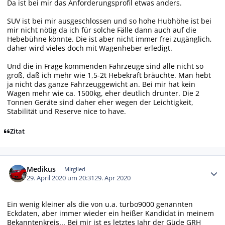
Da ist bei mir das Anforderungsprofil etwas anders.
SUV ist bei mir ausgeschlossen und so hohe Hubhöhe ist bei
mir nicht nötig da ich für solche Fälle dann auch auf die
Hebebühne könnte. Die ist aber nicht immer frei zugänglich,
daher wird vieles doch mit Wagenheber erledigt.
Und die in Frage kommenden Fahrzeuge sind alle nicht so
groß, daß ich mehr wie 1,5-2t Hebekraft bräuchte. Man hebt
ja nicht das ganze Fahrzeuggewicht an. Bei mir hat kein
Wagen mehr wie ca. 1500kg, eher deutlich drunter. Die 2
Tonnen Geräte sind daher eher wegen der Leichtigkeit,
Stabilität und Reserve nice to have.
Zitat
Autor-Statistiken
Medikus
Mitglied
29. April 2020 um 20:31
29. Apr 2020
Ein wenig kleiner als die von u.a. turbo9000 genannten
Eckdaten, aber immer wieder ein heißer Kandidat in meinem
Bekanntenkreis... Bei mir ist es letztes Jahr der Güde GRH