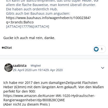
Ich kann Dir Bahco empfehlen, das sind super Heber, vor
allem die flache Bauweise, man kommt überall drunter.
Die haben auch ordentlich Hub.
Gibts auch bei Bauhaus zum angucken:
https://www.bauhaus.info/wagenheber/c/10002384?
q=:brands:Bahco
[ATTACH]177796[/ATTACH]
Gucke ich auch mal rein, danke.
Zitat
1
Autor-Statistiken
saabista
Mitglied
29. April 2020 um 19:14
29. Apr 2020
Ich habe mir 2017 den zum damaligenZeitpunkt Flachsten
Heber (63mm) mit dem längsten Arm gekauft. Von den Maßen
perfekt für den 900:
https://www.amazon.de/Kunzer-WK-1020-Hydraulischer-
Rangierwagenheber/dp/B00B28CQWE
(Aber nicht zu diesem Preis )