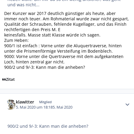
und was nicht...
Der Kunzer war 2017 deutlich günstiger als heute, aber
immer noch teuer. Am Rohmaterial wurde zwar nicht gespart,
Qualität der Schrauben, fehlende Kugellager, und das Finish
rechtfertigen den Preis M. E
keinesfalls. Masse statt Klasse würde ich sagen.
Zum Heben:
900/1 ist einfach : Vorne unter die Aluquertraverse, hinten
unter die Prismenförmige Versteifung im Bodenblech.
9000: Vorne unter die Quertraverse mit dem aufgekanteten
Loch, hinten zentral gar nicht.
900/2 und 9/-3: Kann man die anheben?
Zitat
Autor-Statistiken
klawitter
Mitglied
5. Mai 2020 um 18:18
5. Mai 2020
900/2 und 9/-3: Kann man die anheben?