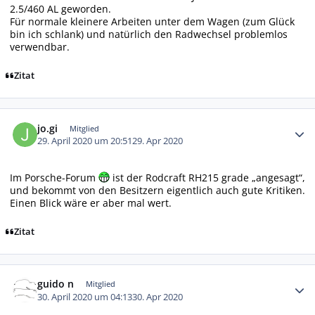
2.5/460 AL geworden.
Für normale kleinere Arbeiten unter dem Wagen (zum Glück
bin ich schlank) und natürlich den Radwechsel problemlos
verwendbar.
Zitat
Autor-Statistiken
jo.gi
Mitglied
29. April 2020 um 20:51
29. Apr 2020
Im Porsche-Forum
ist der Rodcraft RH215 grade „angesagt“,
und bekommt von den Besitzern eigentlich auch gute Kritiken.
Einen Blick wäre er aber mal wert.
Zitat
Autor-Statistiken
guido n
Mitglied
30. April 2020 um 04:13
30. Apr 2020