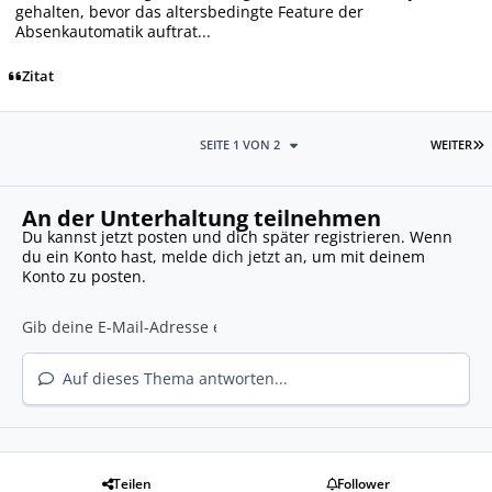
gehalten, bevor das altersbedingte Feature der
Absenkautomatik auftrat...
Zitat
L
SEITE 1 VON 2
WEITER
An der Unterhaltung teilnehmen
Du kannst jetzt posten und dich später registrieren. Wenn
du ein Konto hast,
melde dich jetzt an
, um mit deinem
Konto zu posten.
Auf dieses Thema antworten...
Teilen
Follower