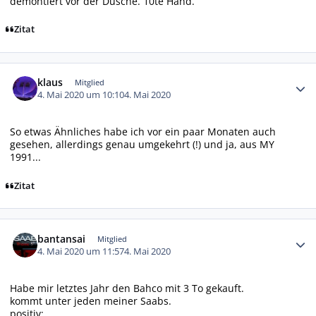
demontiert vor der Dusche. 10te Hand.
Zitat
Autor-Statistiken
klaus
Mitglied
4. Mai 2020 um 10:10
4. Mai 2020
So etwas Ähnliches habe ich vor ein paar Monaten auch
gesehen, allerdings genau umgekehrt (!) und ja, aus MY
1991...
Zitat
Autor-Statistiken
bantansai
Mitglied
4. Mai 2020 um 11:57
4. Mai 2020
Habe mir letztes Jahr den Bahco mit 3 To gekauft.
kommt unter jeden meiner Saabs.
positiv: