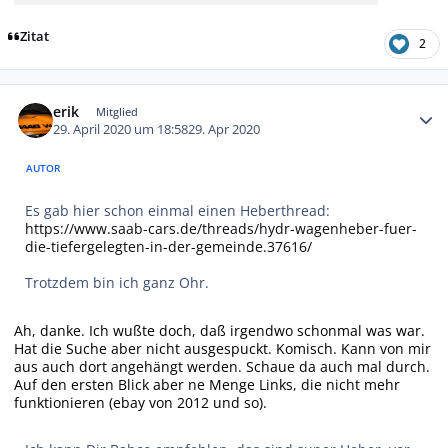
Zitat
2
Autor-Statistiken
erik
Mitglied
29. April 2020 um 18:58
29. Apr 2020
AUTOR
Es gab hier schon einmal einen Heberthread:
https://www.saab-cars.de/threads/hydr-wagenheber-fuer-
die-tiefergelegten-in-der-gemeinde.37616/
Trotzdem bin ich ganz Ohr.
Ah, danke. Ich wußte doch, daß irgendwo schonmal was war.
Hat die Suche aber nicht ausgespuckt. Komisch. Kann von mir
aus auch dort angehängt werden. Schaue da auch mal durch.
Auf den ersten Blick aber ne Menge Links, die nicht mehr
funktionieren (ebay von 2012 und so).