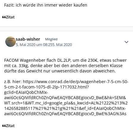
Fazit: ich würde ihn immer wieder kaufen
Zitat
Autor-Statistiken
saab-wisher
Mitglied
5. Mai 2020 um 08:25
5. Mai 2020
FACOM Wagenheber flach DL.2LP, um die 230€, etwas schwer
mit ca. 33kg, denke aber bei den anderen derselben Klasse
dürfte das Gewicht nur unwesentlich davon abweichen.
z.B. hier:
https://www.conrad.de/de/p/wagenheber-7-5-cm-50-
5-cm-2-t-facom-1075-dl-2lp-1717032.html?
gclid=EAIaIQobChMIx-
awi6Oc6QIVifdRCh0ZnQFwEAQYBCABEgIocvD_BwE&hk=SEM&
WT.srch=1&WT.mc_id=google_pla&s_kwcid=AL%21222%213%2
1426582885117%21%21%21g%21%21&ef_id=EAIaIQobChMIx-
awi6Oc6QIVifdRCh0ZnQFwEAQYBCABEgIocvD_BwE%3AG%3As
Zitat