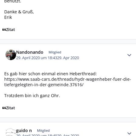
benutzt.
Danke & Gruß,
Erik
Zitat
Autor-Statistiken
Nandonando
Mitglied
29. April 2020 um 18:43
29. Apr 2020
Es gab hier schon einmal einen Heberthread:
https://www.saab-cars.de/threads/hydr-wagenheber-fuer-die-
tiefergelegten-in-der-gemeinde.37616/
Trotzdem bin ich ganz Ohr.
Zitat
Autor-Statistiken
guido n
Mitglied
29. April 2020 um 18:49
29. Apr 2020