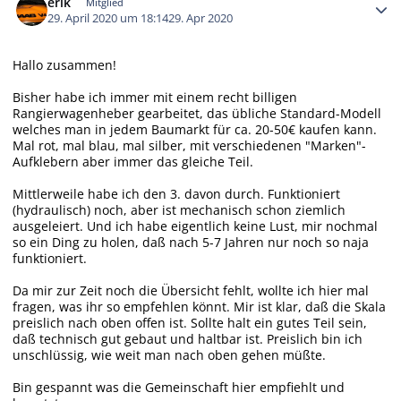
erik
Mitglied
29. April 2020 um 18:14
29. Apr 2020
Hallo zusammen!
Bisher habe ich immer mit einem recht billigen
Rangierwagenheber gearbeitet, das übliche Standard-Modell
welches man in jedem Baumarkt für ca. 20-50€ kaufen kann.
Mal rot, mal blau, mal silber, mit verschiedenen "Marken"-
Aufklebern aber immer das gleiche Teil.
Mittlerweile habe ich den 3. davon durch. Funktioniert
(hydraulisch) noch, aber ist mechanisch schon ziemlich
ausgeleiert. Und ich habe eigentlich keine Lust, mir nochmal
so ein Ding zu holen, daß nach 5-7 Jahren nur noch so naja
funktioniert.
Da mir zur Zeit noch die Übersicht fehlt, wollte ich hier mal
fragen, was ihr so empfehlen könnt. Mir ist klar, daß die Skala
preislich nach oben offen ist. Sollte halt ein gutes Teil sein,
daß technisch gut gebaut und haltbar ist. Preislich bin ich
unschlüssig, wie weit man nach oben gehen müßte.
Bin gespannt was die Gemeinschaft hier empfiehlt und