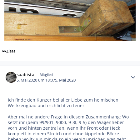
Zitat
Autor-Statistiken
saabista
Mitglied
5. Mai 2020 um 18:07
5. Mai 2020
Ich finde den Kunzer bei aller Liebe zum heimischen
Werkzeugbau auch schlicht zu teuer.
Aber mal ne andere Frage in diesem Zusammenhang: Wo
setzt ihr (beim 99/901, 9000, 9-3I, 9-5) den Wagenheber
vorn und hinten
zentral
an, wenn ihr Front oder Heck
komplett in einem Streich und ohne kippelnde Böcke
heben wollt? Bin mir da so ein wenig unsicher, was geht