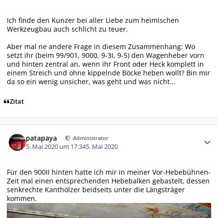
Ich finde den Kunzer bei aller Liebe zum heimischen
Werkzeugbau auch schlicht zu teuer.
Aber mal ne andere Frage in diesem Zusammenhang: Wo
setzt ihr (beim 99/901, 9000, 9-3I, 9-5) den Wagenheber vorn
und hinten
zentral
an, wenn ihr Front oder Heck komplett in
einem Streich und ohne kippelnde Böcke heben wollt? Bin mir
da so ein wenig unsicher, was geht und was nicht...
Zitat
Autor-Statistiken
patapaya
Administrator
5. Mai 2020 um 17:34
5. Mai 2020
Für den 900II hinten hatte ich mir in meiner Vor-Hebebühnen-
Zeit mal einen entsprechenden Hebebalken gebastelt, dessen
senkrechte Kanthölzer beidseits unter die Längsträger
kommen.