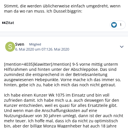
Stimmt, die werden üblicherweise einfach umgedreht, wenn
man da wo ran muss. Ich Dussel:biggrin:
Zitat
1
Autor-Statistiken
Sven
Mitglied
6. Mai 2020 um 07:12
6. Mai 2020
[mention=4035]klawitter[/mention] 9-5 vorne mittig unterm
Hilfsrahmen und hinten unter der Abschleppöse. Das sind
zumindest die entsprechend in der Betriebsanleitung
ausgewiesenen Hebepunkte. Vorne mache ich das immer so,
hinten, gebe ich zu, habe ich mich das noch nicht getraut.
Ich habe einen Kunzer Wk 1075 im Einsatz und bin voll
zufrieden damit. Ich habe mich u.a. auch deswegen für den
Kunzer entschieden, weil es quasi für alles Ersatzteile gibt.
Und wenn man die Anschaffungskosten auf eine
Nutzungsdauer von 30 Jahren umlegt, dann ist der auch nicht
mehr teuer. Ich hoffe mal, dass ich da nicht zu optimistisch
bin, aber der billige Monza Wagenheber hat auch 18 Jahre