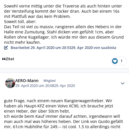
Sowohl vorne mittig unter die Traverse als auch hinten unter
der Versteifung kommt der locker dran. Auch bei einem 16s
mit Plattfuß war das kein Problem.
Soweit toll, aber:
Das Teil ist viel zu massiv, rangieren allein des Hebers in der
Halle eine Zumutung. Stahl dicken von gefühlt 1cm, aber
Rollen ohne Kugellager. Ich würde mir den aus diesem Grund
nicht mehr kaufen.
Bearbeitet
29. April 2020 um 20:53
29. Apr 2020
von saabista
Zitat
1
Autor-Statistiken
AERO-Mann
Mitglied
29. April 2020 um 20:08
29. Apr 2020
gute Frage, nach einem neuen Rangierwagenheber. Wir
haben als Haupt-KFZ einen VoIvo XC90, ich brauche jetzt
einen Heber, der über 50cm hebt.
Ich würde beim Kauf immer darauf achten, irgendwann will
man auch mal was höheres heben. Der Link von Guido gefällt
mir, 61cm Hubhöhe für 249.-- ist cool. 1,5 to allerdings nicht