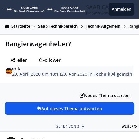
Zum Inhalt springen
SAAB CARS
Anmelden
Die Saab Gemeinschaft
Startseite
Saab Technikbereich
Technik Allgemein
Rang
Rangierwagenheber?
Teilen
Follower
erik
29. April 2020 um 18:14
29. Apr 2020
in
Technik Allgemein
Neues Thema starten
Auf dieses Thema antworten
L
SEITE 1 VON 2
WEITER
Autor-Statistiken