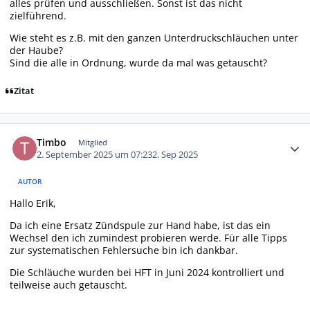
alles prüfen und ausschließen. Sonst ist das nicht
zielführend.
Wie steht es z.B. mit den ganzen Unterdruckschläuchen unter
der Haube?
Sind die alle in Ordnung, wurde da mal was getauscht?
Zitat
Autor-Statistiken
Timbo
Mitglied
2. September 2025 um 07:23
2. Sep 2025
AUTOR
Hallo Erik,
Da ich eine Ersatz Zündspule zur Hand habe, ist das ein
Wechsel den ich zumindest probieren werde. Für alle Tipps
zur systematischen Fehlersuche bin ich dankbar.
Die Schläuche wurden bei HFT in Juni 2024 kontrolliert und
teilweise auch getauscht.