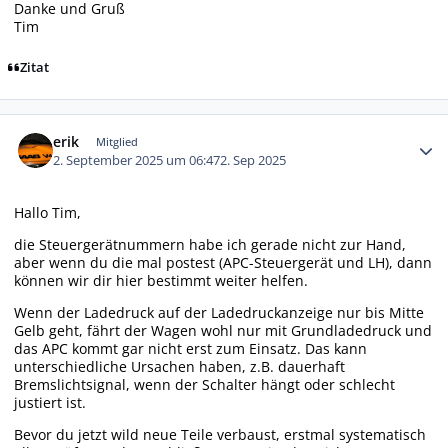
Danke und Gruß
Tim
Zitat
Autor-Statistiken
erik
Mitglied
2. September 2025 um 06:47
2. Sep 2025
Hallo Tim,
die Steuergerätnummern habe ich gerade nicht zur Hand,
aber wenn du die mal postest (APC-Steuergerät und LH), dann
können wir dir hier bestimmt weiter helfen.
Wenn der Ladedruck auf der Ladedruckanzeige nur bis Mitte
Gelb geht, fährt der Wagen wohl nur mit Grundladedruck und
das APC kommt gar nicht erst zum Einsatz. Das kann
unterschiedliche Ursachen haben, z.B. dauerhaft
Bremslichtsignal, wenn der Schalter hängt oder schlecht
justiert ist.
Bevor du jetzt wild neue Teile verbaust, erstmal systematisch