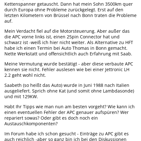
Kettenspanner getauscht. Dann hat mein Sohn 3500km quer
durch Europa ohne Probleme zurückgelegt. Erst auf den
letzten Kilometern von Brüssel nach Bonn traten die Probleme
auf.
Mein Verdacht fiel auf die Motorsteuerung. Aber außer das
die APC vorne links ist, einen 25pin Connector hat und
schwarz ist -weiß ich hier nicht weiter. Als Alternative zu HFT
habe ich einen Termin bei Auto Thomas in Bonn gemacht.
Nette Werkstatt und offensichtlich auch Erfahrung mit Saab.
Meine Vermutung wurde bestätigt - aber diese verbaute APC
kennen sie nicht. Fehler auslesen wie bei einer Jettronic LH
2.2 geht wohl nicht.
Saabeth (so heißt das Auto) wurde in Juni 1988 nach Italien
ausgeliefert. Sprich ohne Kat (und somit ohne Lambdasonde)
und mit 129KW.
Habt Ihr Tipps wie man nun am besten vorgeht? Wie kann ich
einen eventuellen Fehler der APC genauer aufspüren? Wer
repariert sowas? Oder gibt es doch noch ein
Austauschkomponenten?
Im Forum habe ich schon gesucht - Einträge zu APC gibt es
auch reichlich -aber so ganz bin ich bei den Diskussionen