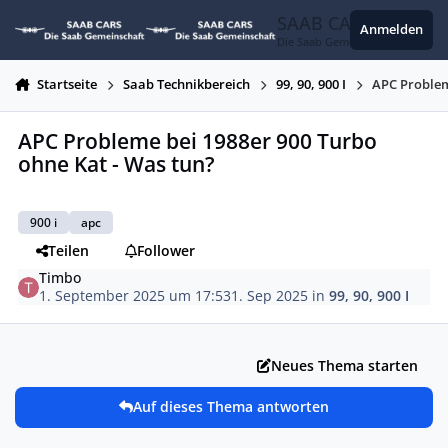
Zum Inhalt springen
SAAB CARS
Anmelden
Die Saab Gemeinschaft
Startseite
Saab Technikbereich
99, 90, 900 I
APC Problem
APC Probleme bei 1988er 900 Turbo
ohne Kat - Was tun?
900 i
apc
Teilen
Follower
Timbo
1. September 2025 um 17:53
1. Sep 2025
in
99, 90, 900 I
Neues Thema starten
Auf dieses Thema antworten