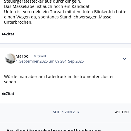
Steuergerätestecker aus durchklingeln.
Das Massekabel ist auch noch ein Kandidat,
Unten ist von rdele ein Thread mit dem toten Blinker.Ich hatte
einen Wagen da, spontanes Standlichtversagen.Masse
unterbrochen.
Zitat
Autor-Statistiken
Marbo
Mitglied
4. September 2025 um 09:28
4. Sep 2025
Würde man aber am Ladedruck im Instrumentencluster
sehen.
Zitat
L
SEITE 1 VON 2
WEITER