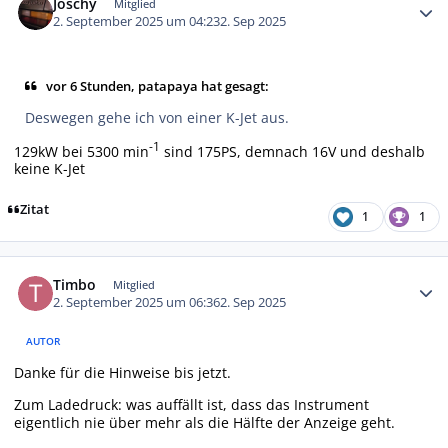
Joschy
Mitglied
2. September 2025 um 04:23
2. Sep 2025
vor 6 Stunden, patapaya hat gesagt:
Deswegen gehe ich von einer K-Jet aus.
-1
129kW bei 5300 min
sind 175PS, demnach 16V und deshalb
keine K-Jet
Zitat
1
1
Autor-Statistiken
Timbo
Mitglied
2. September 2025 um 06:36
2. Sep 2025
AUTOR
Danke für die Hinweise bis jetzt.
Zum Ladedruck: was auffällt ist, dass das Instrument
eigentlich nie über mehr als die Hälfte der Anzeige geht.