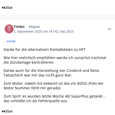
Zitat
Autor-Statistiken
Timbo
Mitglied
2. September 2025 um 14:14
2. Sep 2025
AUTOR
Danke für die alternativen Kontaktdaten zu HFT.
Wie hier mehrfach empfohlen werde ich zunächst nochmal
die Zündanlage kontrollieren.
Danke auch für die Klarstellung von Cinebird und Rene.
Tatsächlich war mir das nicht ganz klar.
Zum Motor: soweit mit bekannt ist das ein B202L (Foto der
Motor Nummer fehlt mir gerade)
Zum Sprit: es wurden letzte Woche 40l SuperPlus getankt -
das schließe ich als Fehlerquelle aus.
Zitat