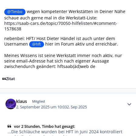
wegen kompetenter Werkstätten in Deiner Nähe
@Timbo
schaue auch gerne mal in die Werkstatt-Liste:
https://saab-cars.de/topic/70050-hilfelisten/#comment-
1578638
nebenbei: HFT/ Host Dieter Händel ist auch unter dem
Usernamen
hier im Forum aktiv und erreichbar.
@hft
Meines Wissens ist seine Werkstatt immer noch aktiv, nur
seine email-Adresse hat sich nach eigener Aussage
zwischendurch geändert: hftsaab(äd)web de
Zitat
Autor-Statistiken
klaus
Mitglied
2. September 2025 um 10:03
2. Sep 2025
vor 2 Stunden, Timbo hat gesagt:
...Die Schläuche wurden bei HFT in Juni 2024 kontrolliert