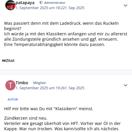
patapaya
Administrator
1. September 2025 um 18:22
1. Sep 2025
Was passiert denn mit dem Ladedruck. wenn das Ruckeln
beginnt?
Ich würde ja mit den Klassikern anfangen und mir zu allererst
alle Zündungsteile gründlich ansehen und ggf. erneuern.
Eine Temperaturabhängigkeit könnte dazu passen.
Zitat
Autor-Statistiken
Timbo
Mitglied
1. September 2025 um 19:26
1. Sep 2025
AUTOR
Hilf mir bitte was Du mit "Klassikern" meinst.
Zündkerzen sind neu.
Verteiler wie gesagt überholt von HFT. Vorher war Öl in der
Kappe. War nun trocken. Was kann/sollte ich als nächstes