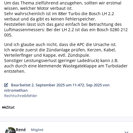
Um das Thema zielführend anzugehen, sollten wir erstmal
wissen, welcher Motor verbaut ist.
Sehr wahrscheinlich ist im 88er Turbo die Bosch LH 2.2
verbaut und da gibt es keinen Fehlerspeicher.
Feststellen lässt sich das ganz einfach bei Betrachtung des
Luftmassenmessers: Bei der LH 2.2 ist das ein Bosch 0280 212
005.
Und ich glaube auch nicht, dass die APC die Ursache ist.
Ich würde zuerst die Zündanlage prüfen, Kerzen, Kabel,
Verteilerfinger und Kappe, evtl. Zündspule.
Sonstiger Leistungsverlust (geringer Ladedruck) kann z.B.
auch durch eine klemmende Wastegateklappe am Turbolader
entstehen.
Bearbeitet
2. September 2025 um 11:47
2. Sep 2025
von
nitromethan
Rechtschreibfehler
Zitat
Autor-Statistiken
René
Mitglied