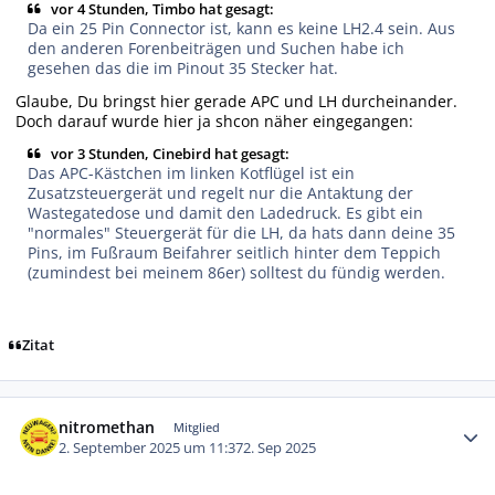
vor 4 Stunden, Timbo hat gesagt:
Da ein 25 Pin Connector ist, kann es keine LH2.4 sein. Aus
den anderen Forenbeiträgen und Suchen habe ich
gesehen das die im Pinout 35 Stecker hat.
Glaube, Du bringst hier gerade APC und LH durcheinander.
Doch darauf wurde hier ja shcon näher eingegangen:
vor 3 Stunden, Cinebird hat gesagt:
Das APC-Kästchen im linken Kotflügel ist ein
Zusatzsteuergerät und regelt nur die Antaktung der
Wastegatedose und damit den Ladedruck. Es gibt ein
"normales" Steuergerät für die LH, da hats dann deine 35
Pins, im Fußraum Beifahrer seitlich hinter dem Teppich
(zumindest bei meinem 86er) solltest du fündig werden.
Zitat
Autor-Statistiken
nitromethan
Mitglied
2. September 2025 um 11:37
2. Sep 2025