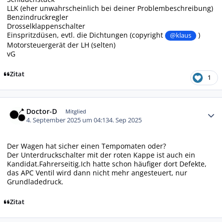
LLK (eher unwahrscheinlich bei deiner Problembeschreibung)
Benzindruckregler
Drosselklappenschalter
Einspritzdüsen, evtl. die Dichtungen (copyright
)
@klaus
Motorsteuergerät der LH (selten)
vG
Zitat
1
Autor-Statistiken
Doctor-D
Mitglied
4. September 2025 um 04:13
4. Sep 2025
Der Wagen hat sicher einen Tempomaten oder?
Der Unterdruckschalter mit der roten Kappe ist auch ein
Kandidat.Fahrerseitig.Ich hatte schon häufiger dort Defekte,
das APC Ventil wird dann nicht mehr angesteuert, nur
Grundladedruck.
Zitat